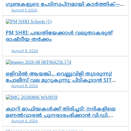
ഗുണ്ടകളുടെ പേടിസ്വപ്നമായി കാർത്തിക്—
August 9, 2026
ചെന്നിത്തലയുടെ ‘പവർ ഹോം’
ഓപ്പറേഷനിൽ ആയങ്കി കുടുങ്ങി!
PM SHRI: പദ്ധതിയേക്കാൾ വലുതാകരുത്
രാഷ്ട്രീയ തർക്കം
August 8, 2026
ഒളിവിൽ ആയങ്കി… വെല്ലുവിളി തുടരുന്നു!
പോലീസ് വല മുറുകുന്നു; പിടികൂടാൻ SIT
August 8, 2026
രംഗത്ത്. ഇനി ചോദ്യം ആയങ്കി എവിടെ
എന്നത് മാത്രം അല്ല—ആയങ്കി
കസ്റ്റഡിയിലായാൽ പുറത്തുവരുക
എന്തൊക്കെ വിവരങ്ങൾ?”
ക്വാറി മാഫിയകൾക്ക് തിരിച്ചടി; നദികളിലെ
മണൽവാരൽ പുനരാരംഭിക്കാൻ വി.ഡി.
August 6, 2026
സർക്കാർ തീരുമാനം