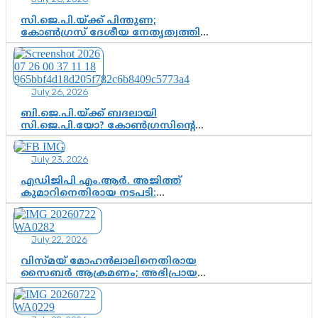
ഇഡി
സി.ജെ.പി.യ്ക്ക് പിന്തുണ;
കോൺഗ്രസ് ദേശീയ നേതൃത്വത്തിൽ
ആശങ്കയോ? പാർട്ടിക്കുള്ളിൽ
ഭിന്നാഭിപ്രായമെന്ന വിലയിരുത്തൽ
July 26, 2026
ബി.ജെ.പി.യ്ക്ക് ബദലായി
സി.ജെ.പി.യോ? കോൺഗ്രസിന്റെ
രാഷ്ട്രീയ ഇടം കൈവശപ്പെടുത്താൻ
സിജെപി ഉയർന്നുകഴിഞ്ഞോ?
July 23, 2026
ഇന്ത്യൻ രാഷ്ട്രീയത്തിലെ പുതിയ
വഴിത്തിരിവ്
എഡിജിപി എം.ആർ. അജിത്ത്
കുമാറിനെതിരായ നടപടി:
സസ്പെൻഷനിൽ ഒതുങ്ങുമോ,
അതോ കൂടുതൽ കടുത്ത
നടപടികളിലേക്കോ?
July 22, 2026
വിസ്മയ് മോഹൻലാലിനെതിരായ
സൈബർ ആക്രമണം; അഭിപ്രായ
സ്വാതന്ത്ര്യത്തെ നിശ്ശബ്ദമാക്കുന്ന
ഡിജിറ്റൽ ഗുണ്ടായിസത്തിന് അറുതി
വേണം