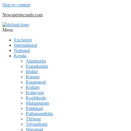
Skip to content
Newsperseconds.com
Menu
Exclusive
International
National
Kerala
Alappuzha
Eranakulam
Idukki
Kannur
Kasaragod
Kollam
Kottayam
Kozhikode
Malappuram
Palakkad
Pathanamthitta
Thrissur
Trivandrum
Wayanad