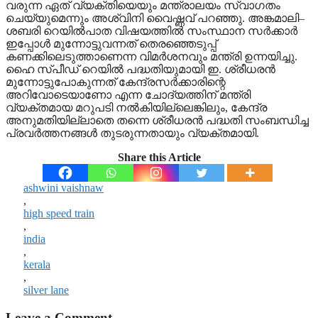
വരുന്ന ഏത് വ്യക്തിയെയും മന്ത്രാലയം സ്വാഗതം
ചെയ്യുമെന്നും അശ്വിനി വൈഷ്ണവ് പറഞ്ഞു. അങ്കമാലി–
ശബരി റെയിൽപാത വിഷയത്തിൽ സംസ്ഥാന സർക്കാർ
ഇപ്പോൾ മുന്നോട്ടുവന്നത് തെരഞ്ഞെടുപ്പ്
കണക്കിലെടുത്താണെന്ന വിമർശനവും മന്ത്രി ഉന്നയിച്ചു.
ഹൈ സ്പീഡ് റെയിൽ പദ്ധതിയുമായി ഇ. ശ്രീധരൻ
മുന്നോട്ടുപോകുന്നത് കേന്ദ്രസർക്കാരിന്റെ
അറിവോടെയാണോ എന്ന ചോദ്യത്തിന് മന്ത്രി
വ്യക്തമായ മറുപടി നൽകിയില്ലെങ്കിലും, കേന്ദ്ര
അനുമതിയില്ലാതെ തന്നെ ശ്രീധരൻ പദ്ധതി സംബന്ധിച്ച
പ്രവർത്തനങ്ങൾ തുടരുന്നതായും വ്യക്തമായി.
Share this Article
ashwini vaishnaw
,
high speed train
,
india
,
kerala
,
silver lane
Leave a Comment