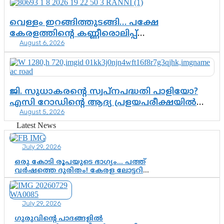
വെള്ളം ഇറങ്ങിത്തുടങ്ങി… പക്ഷേ
കേരളത്തിന്റെ കണ്ണീരൊലിപ്പ്
August 6, 2026
എന്നവസാനിക്കും?
ജി. സുധാകരന്റെ സ്വപ്നപദ്ധതി പാളിയോ?
എസി റോഡിന്റെ ആദ്യ പ്രളയപരീക്ഷയിൽ
August 5, 2026
ഉയരുന്നത് ഗുരുതര ചോദ്യങ്ങൾ
Latest News
July 29, 2026
ഒരു കോടി രൂപയുടെ ഭാഗ്യം… പത്ത്
വർഷത്തെ ദുരിതം! കേരള ലോട്ടറി
സംവിധാനത്തെ ചോദ്യം ചെയ്ത്
കോയയുടെ പോരാട്ടം
July 29, 2026
ഗുരുവിന്റെ പാദങ്ങളിൽ