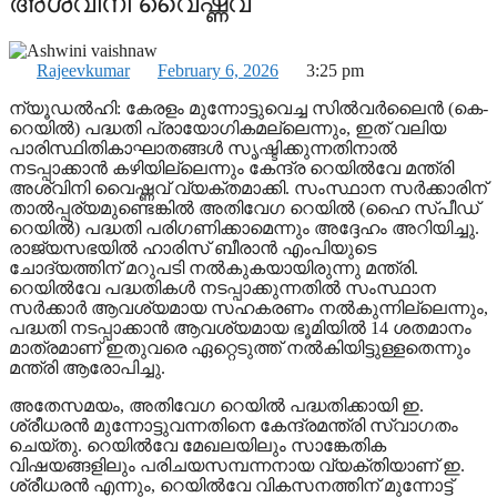
അശ്വിനി വൈഷ്ണവ്
Rajeevkumar
February 6, 2026
3:25 pm
ന്യൂഡൽഹി: കേരളം മുന്നോട്ടുവെച്ച സിൽവർലൈൻ (കെ-
റെയിൽ) പദ്ധതി പ്രായോഗികമല്ലെന്നും, ഇത് വലിയ
പാരിസ്ഥിതികാഘാതങ്ങൾ സൃഷ്ടിക്കുന്നതിനാൽ
നടപ്പാക്കാൻ കഴിയില്ലെന്നും കേന്ദ്ര റെയിൽവേ മന്ത്രി
അശ്വിനി വൈഷ്ണവ് വ്യക്തമാക്കി. സംസ്ഥാന സർക്കാരിന്
താൽപ്പര്യമുണ്ടെങ്കിൽ അതിവേഗ റെയിൽ (ഹൈ സ്പീഡ്
റെയിൽ) പദ്ധതി പരിഗണിക്കാമെന്നും അദ്ദേഹം അറിയിച്ചു.
രാജ്യസഭയിൽ ഹാരിസ് ബീരാൻ എംപിയുടെ
ചോദ്യത്തിന് മറുപടി നൽകുകയായിരുന്നു മന്ത്രി.
റെയിൽവേ പദ്ധതികൾ നടപ്പാക്കുന്നതിൽ സംസ്ഥാന
സർക്കാർ ആവശ്യമായ സഹകരണം നൽകുന്നില്ലെന്നും,
പദ്ധതി നടപ്പാക്കാൻ ആവശ്യമായ ഭൂമിയിൽ 14 ശതമാനം
മാത്രമാണ് ഇതുവരെ ഏറ്റെടുത്ത് നൽകിയിട്ടുള്ളതെന്നും
മന്ത്രി ആരോപിച്ചു.
അതേസമയം, അതിവേഗ റെയിൽ പദ്ധതിക്കായി ഇ.
ശ്രീധരൻ മുന്നോട്ടുവന്നതിനെ കേന്ദ്രമന്ത്രി സ്വാഗതം
ചെയ്തു. റെയിൽവേ മേഖലയിലും സാങ്കേതിക
വിഷയങ്ങളിലും പരിചയസമ്പന്നനായ വ്യക്തിയാണ് ഇ.
ശ്രീധരൻ എന്നും, റെയിൽവേ വികസനത്തിന് മുന്നോട്ട്