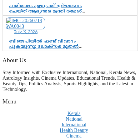
ഹരിതാഭം എഴുപത്’ ഉദ്ഘാടനം
ചെയ്ത് ആഭ്യന്തര മന്ത്രി രമേശ്
ചെന്നിത്തല; ആർ. ഹരികുമാറിന്റെ
സപ്തതി ആഘോഷങ്ങൾക്ക്
പ്രൗഢമായ തുടക്കം
July 19, 2026
ബിജെപിയിൽ ഫണ്ട് വിവാദം
പുകയുന്നു; ലോക്സഭ മുതൽ
നിയമസഭ വരെ 140 മണ്ഡലങ്ങളിലെ
ഫണ്ട് വിനിയോഗം
About Us
പരിശോധിക്കുമോ? കേന്ദ്രത്തിനും
ആർഎസ്എസിനും കേരള
Stay Informed with Exclusive International, National, Kerala News,
ഘടകത്തോട് അതൃപ്തി
Astrology Insights, Cinema Updates, Educational Trends, Health &
Beauty Tips, Politics Analysis, Sports Highlights, and the Latest in
Technology.
Menu
Kerala
National
International
Health Beauty
Cinema