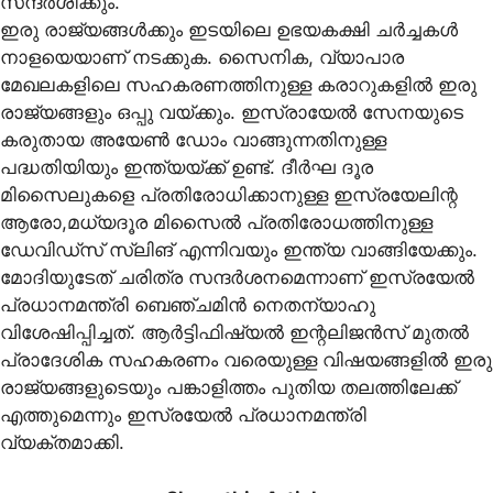
സന്ദർശിക്കും.
ഇരു രാജ്യങ്ങൾക്കും ഇടയിലെ ഉഭയകക്ഷി ചർച്ചകൾ
നാളയെയാണ് നടക്കുക. സൈനിക, വ്യാപാര
മേഖലകളിലെ സഹകരണത്തിനുള്ള കരാറുകളിൽ ഇരു
രാജ്യങ്ങളും ഒപ്പു വയ്ക്കും. ഇസ്രായേൽ സേനയുടെ
കരുതായ അയേൺ ഡോം വാങ്ങുന്നതിനുള്ള
പദ്ധതിയിയും ഇന്ത്യയ്ക്ക് ഉണ്ട്. ദീർഘ ദൂര
മിസൈലുകളെ പ്രതിരോധിക്കാനുള്ള ഇസ്രയേലിന്റ
ആരോ,മധ്യദൂര മിസൈൽ പ്രതിരോധത്തിനുള്ള
ഡേവിഡ്‌സ് സ്ലിങ് എന്നിവയും ഇന്ത്യ വാങ്ങിയേക്കും.
മോദിയുടേത് ചരിത്ര സന്ദർശനമെന്നാണ് ഇസ്രയേൽ
പ്രധാനമന്ത്രി ബെഞ്ചമിൻ നെതന്യാഹു
വിശേഷിപ്പിച്ചത്. ആർട്ടിഫിഷ്യൽ ഇന്റലിജൻസ് മുതൽ
പ്രാദേശിക സഹകരണം വരെയുള്ള വിഷയങ്ങളിൽ ഇരു
രാജ്യങ്ങളുടെയും പങ്കാളിത്തം പുതിയ തലത്തിലേക്ക്
എത്തുമെന്നും ഇസ്രയേൽ പ്രധാനമന്ത്രി
വ്യക്തമാക്കി.