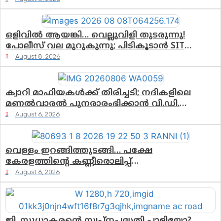
ഒളിവിൽ ആയങ്കി… വെല്ലുവിളി തുടരുന്നു!
പോലീസ് വല മുറുകുന്നു; പിടികൂടാൻ SIT
രംഗത്ത്. ഇനി ചോദ്യം ആയങ്കി എവിടെ എന്നത്
August 8, 2026
മാത്രം അല്ല—ആയങ്കി കസ്റ്റഡിയിലായാൽ
പുറത്തുവരുക എന്തൊക്കെ വിവരങ്ങൾ?”
ക്വാറി മാഫിയകൾക്ക് തിരിച്ചടി; നദികളിലെ
മണൽവാരൽ പുനരാരംഭിക്കാൻ വി.ഡി.
സർക്കാർ തീരുമാനം
August 6, 2026
വെള്ളം ഇറങ്ങിത്തുടങ്ങി… പക്ഷേ
കേരളത്തിന്റെ കണ്ണീരൊലിപ്പ്
എന്നവസാനിക്കും?
August 6, 2026