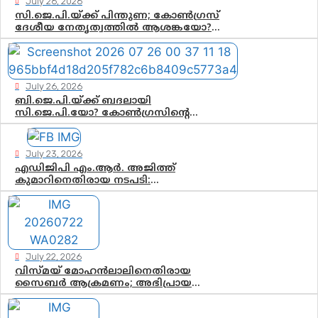
July 26, 2026
ഇഡി
സി.ജെ.പി.യ്ക്ക് പിന്തുണ; കോൺഗ്രസ്
ദേശീയ നേതൃത്വത്തിൽ ആശങ്കയോ?
പാർട്ടിക്കുള്ളിൽ ഭിന്നാഭിപ്രായമെന്ന
വിലയിരുത്തൽ
July 26, 2026
ബി.ജെ.പി.യ്ക്ക് ബദലായി
സി.ജെ.പി.യോ? കോൺഗ്രസിന്റെ
രാഷ്ട്രീയ ഇടം കൈവശപ്പെടുത്താൻ
സിജെപി ഉയർന്നുകഴിഞ്ഞോ? ഇന്ത്യൻ
രാഷ്ട്രീയത്തിലെ പുതിയ വഴിത്തിരിവ്
July 23, 2026
എഡിജിപി എം.ആർ. അജിത്ത്
കുമാറിനെതിരായ നടപടി:
സസ്പെൻഷനിൽ ഒതുങ്ങുമോ,
അതോ കൂടുതൽ കടുത്ത
നടപടികളിലേക്കോ?
July 22, 2026
വിസ്മയ് മോഹൻലാലിനെതിരായ
സൈബർ ആക്രമണം; അഭിപ്രായ
സ്വാതന്ത്ര്യത്തെ നിശ്ശബ്ദമാക്കുന്ന
ഡിജിറ്റൽ ഗുണ്ടായിസത്തിന് അറുതി