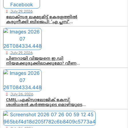
July 29, 2026
ലോക്സഭ ലക്ഷ്യമിട്ട് കേരളത്തിൽ
കരുനീക്കി ബിജെപി; ‘എ പ്ലസ്’
മണ്ഡലങ്ങളിൽ പ്രമുഖരെ ഇറക്കി
കേന്ദ്രനേതൃത്വം, തിരുവനന്തപുരത്ത്
രാജീവ് ചന്ദ്രശേഖർ, ആറ്റിങ്ങലിൽ കെ.
സുരേന്ദ്രൻ; ആലപ്പുഴയിൽ ശോഭാ
സുരേന്ദ്രൻ..
July 29, 2026
പിണറായി വിജയനെ ഇ.ഡി
നിയമക്കുരുക്കിലാക്കുമോ? വീണ
വിജയൻ മാപ്പുസാക്ഷിയാകുമോ?
കർത്തയുടെ മൊഴി നിർണായക
വഴിത്തിരിവാകുമോ?
July 26, 2026
CMRL–എക്‌സാലോജിക് കേസ്:
ശശിധരൻ കർത്തയുടെ മൊഴിയുടെ
അടിസ്ഥാനത്തിൽ പിണറായി
വിജയനെ ചോദ്യം ചെയ്യുന്നതിൽ ഉടൻ
തീരുമാനം; വീണയ്‌ക്കെതിരെ
കൂടുതൽ തെളിവുകൾ പരിശോധിച്ച്