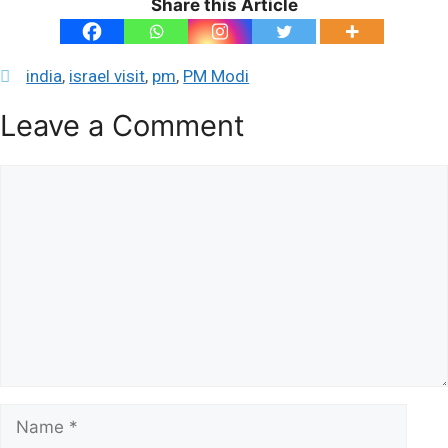
Share this Article
india
,
israel visit
,
pm
,
PM Modi
Leave a Comment
Comment
Name