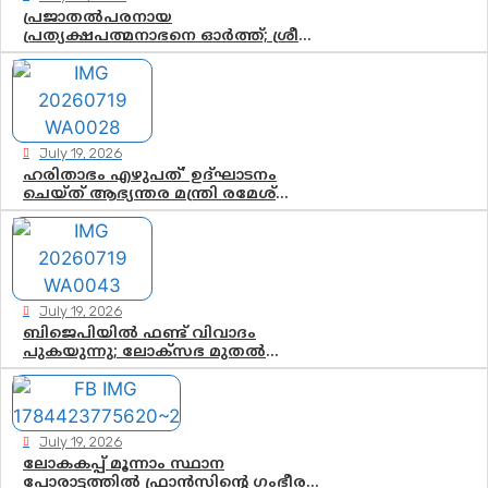
ചുണക്കുട്ടൻ
പ്രജാതൽപരനായ
പ്രത്യക്ഷപത്മനാഭനെ ഓർത്ത്; ശ്രീ
ചിത്തിര തിരുനാൾ മഹാരാജാവിന്റെ
35-ാം നാടുനീങ്ങൽ ദിനം ഇന്ന്
July 19, 2026
ഹരിതാഭം എഴുപത്’ ഉദ്ഘാടനം
ചെയ്ത് ആഭ്യന്തര മന്ത്രി രമേശ്
ചെന്നിത്തല; ആർ. ഹരികുമാറിന്റെ
സപ്തതി ആഘോഷങ്ങൾക്ക്
പ്രൗഢമായ തുടക്കം
July 19, 2026
ബിജെപിയിൽ ഫണ്ട് വിവാദം
പുകയുന്നു; ലോക്സഭ മുതൽ
നിയമസഭ വരെ 140 മണ്ഡലങ്ങളിലെ
ഫണ്ട് വിനിയോഗം പരിശോധിക്കുമോ?
കേന്ദ്രത്തിനും ആർഎസ്എസിനും
കേരള ഘടകത്തോട് അതൃപ്തി
July 19, 2026
ലോകകപ്പ് മൂന്നാം സ്ഥാന
പോരാട്ടത്തിൽ ഫ്രാൻസിന്റെ ഗംഭീര