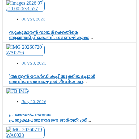
കോടതി അനുമതി
July 21, 2026
സുകുമാരൻ നായർക്കെതിരെ
ആഞ്ഞടിച്ച് കെ.ബി. ഗണേഷ് കുമാർ,
വി.ഡി. സതീശന് പൂർണ പിന്തുണ
July 20, 2026
‘അണ്ണൻ വേൾഡ് കപ്പ് തൂക്കിയപ്പോൾ
അനിയൻ സോഷ്യൽ മീഡിയ തൂക്കി’;
ലാമിൻ യമാലിന്റെ
കിരീടധാരണത്തിനിടെ
ശ്രദ്ധാകേന്ദ്രമായി മൂന്ന് വയസ്സുകാരൻ
July 20, 2026
ചുണക്കുട്ടൻ
പ്രജാതൽപരനായ
പ്രത്യക്ഷപത്മനാഭനെ ഓർത്ത്; ശ്രീ
ചിത്തിര തിരുനാൾ മഹാരാജാവിന്റെ
35-ാം നാടുനീങ്ങൽ ദിനം ഇന്ന്