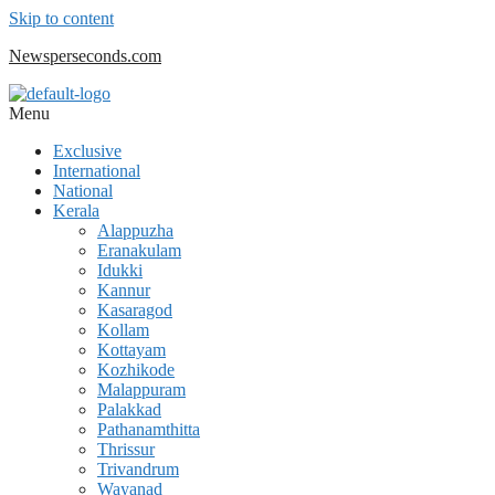
Skip to content
Newsperseconds.com
Menu
Exclusive
International
National
Kerala
Alappuzha
Eranakulam
Idukki
Kannur
Kasaragod
Kollam
Kottayam
Kozhikode
Malappuram
Palakkad
Pathanamthitta
Thrissur
Trivandrum
Wayanad