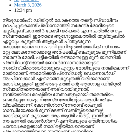
March 3, 2026
12:34 pm
ന്യൂഡൽഹി: ഡിജിറ്റൽ ലോകത്തെ തന്റെ സ്വാധീനം
ഉറപ്പിച്ചുകൊണ്ട് പ്രധാനമന്ത്രി നരേന്ദ്ര മോദിയുടെ
യൂട്യൂബ് ചാനൽ 3 കോടി വരിക്കാർ എന്ന ചരിത്ര നേട്ടം
സ്വന്തമാക്കി. ഇതോടെ ആഗോളതലത്തിൽ യൂട്യൂബിൽ
ഏറ്റവും കൂടുതൽ ആളുകൾ പിന്തുടരുന്ന
ലോകനേതാവെന്ന പദവി ഇനിമുതൽ മോദിക്ക് സ്വന്തം.
മറ്റു ലോകനേതാക്കളെ അപേക്ഷിച്ച് ബഹുദൂരം മുന്നിലാണ്
നരേന്ദ്ര മോദി. പട്ടികയിൽ രണ്ടാമതുള്ള മുൻ ബ്രസീൽ
പ്രസിഡന്റ് ജെയർ ബോൾസോനാരോയുടെ
സബ്‌സ്‌ക്രൈബർമാരുടെ എണ്ണം മോദിയുടെ നാലിലൊന്ന്
മാത്രമാണ്. അമേരിക്കൻ പ്രസിഡന്റ് ഡൊണാൾഡ്
ട്രംപിനേക്കാൾ ഏഴ് മടങ്ങ് കൂടുതൽ വരിക്കാരാണ്
മോദിക്കുള്ളത്. ഇത് അദ്ദേഹത്തിന്റെ ആഗോള ഡിജിറ്റൽ
സ്വാധീനത്തെയാണ് അടിവരയിടുന്നത്.
ഇന്ത്യയിലെ രാഷ്ട്രീയ നേതാക്കളുമായി താരതമ്യം
ചെയ്യുമ്പോഴും നരേന്ദ്ര മോദിയുടെ ആധിപത്യം
വ്യക്തമാണ്. കോൺഗ്രസ് നേതാവ് രാഹുൽ
ഗാന്ധിയേക്കാൾ മൂന്ന് മടങ്ങ് സബ്സ്ക്രൈബേഴ്സ്
മോദിക്കുണ്ട്. കൂടാതെ ആം ആദ്മി പാർട്ടി, ഇന്ത്യൻ
നാഷണൽ കോൺഗ്രസ് എന്നിവയുടെ ഔദ്യോഗിക
ചാനലുകളേക്കാൾ നാലിരട്ടിയിലേറെയാണ്
പ്രധാനമന്ത്രിയുടെ യൂട്യൂബ് ചാനലിലെ