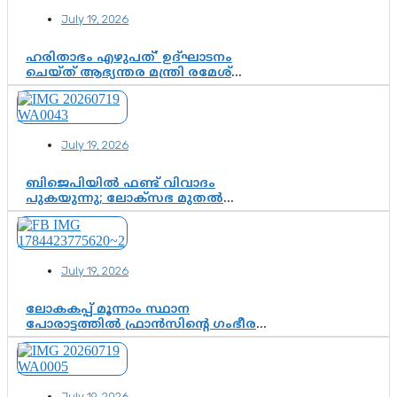
July 19, 2026
ഹരിതാഭം എഴുപത്’ ഉദ്ഘാടനം
ചെയ്ത് ആഭ്യന്തര മന്ത്രി രമേശ്
ചെന്നിത്തല; ആർ. ഹരികുമാറിന്റെ
സപ്തതി ആഘോഷങ്ങൾക്ക്
പ്രൗഢമായ തുടക്കം
July 19, 2026
ബിജെപിയിൽ ഫണ്ട് വിവാദം
പുകയുന്നു; ലോക്സഭ മുതൽ
നിയമസഭ വരെ 140 മണ്ഡലങ്ങളിലെ
ഫണ്ട് വിനിയോഗം
പരിശോധിക്കുമോ? കേന്ദ്രത്തിനും
ആർഎസ്എസിനും കേരള
July 19, 2026
ഘടകത്തോട് അതൃപ്തി
ലോകകപ്പ് മൂന്നാം സ്ഥാന
പോരാട്ടത്തിൽ ഫ്രാൻസിന്റെ ഗംഭീര
തിരിച്ചുവരവ്; ഗോൾവേട്ടയിൽ
മെസ്സിയെ മറികടന്ന് എംബാപ്പെ
July 19, 2026