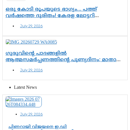
ഒരു കോടി രൂപയുടെ ഭാഗ്യം… പത്ത്
വർഷത്തെ ദുരിതം! കേരള ലോട്ടറി
സംവിധാനത്തെ ചോദ്യം ചെയ്ത് കോയയുടെ
July 29, 2026
പോരാട്ടം
ഗുരുവിന്റെ പാദങ്ങളിൽ
ആത്മസമർപ്പണത്തിന്റെ പുണ്യദിനം; മാതാ
അമൃതാനന്ദമയി മഠത്തിൽ ഭക്തിസാന്ദ്രമായി
July 29, 2026
ഗുരുപൂർണിമ ആഘോഷം
Latest News
July 29, 2026
പിണറായി വിജയനെ ഇ.ഡി