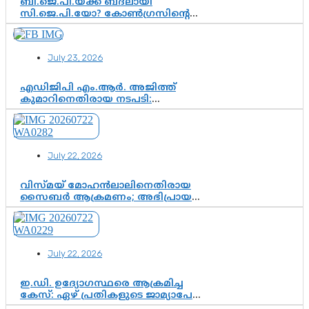
ബി.ജെ.പി.യ്ക്ക് ബദലായി
സി.ജെ.പി.യോ? കോൺഗ്രസിന്റെ
രാഷ്ട്രീയ ഇടം കൈവശപ്പെടുത്താൻ
സിജെപി ഉയർന്നുകഴിഞ്ഞോ?
ഇന്ത്യൻ രാഷ്ട്രീയത്തിലെ പുതിയ
July 23, 2026
വഴിത്തിരിവ്
എഡിജിപി എം.ആർ. അജിത്ത്
കുമാറിനെതിരായ നടപടി:
സസ്പെൻഷനിൽ ഒതുങ്ങുമോ,
അതോ കൂടുതൽ കടുത്ത
നടപടികളിലേക്കോ?
July 22, 2026
വിസ്മയ് മോഹൻലാലിനെതിരായ
സൈബർ ആക്രമണം; അഭിപ്രായ
സ്വാതന്ത്ര്യത്തെ നിശ്ശബ്ദമാക്കുന്ന
ഡിജിറ്റൽ ഗുണ്ടായിസത്തിന് അറുതി
വേണം
July 22, 2026
ഇ.ഡി. ഉദ്യോഗസ്ഥരെ ആക്രമിച്ച
കേസ്: ഏഴ് പ്രതികളുടെ ജാമ്യാപേക്ഷ
വീണ്ടും തള്ളി; അന്വേഷണം തുടരാൻ