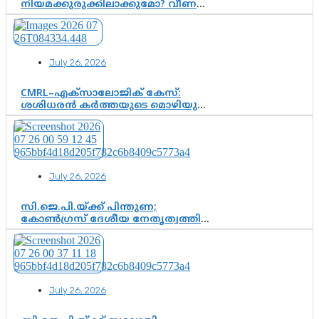
നിയമക്കുരുക്കിലാക്കുമോ? വീണ
വിജയൻ മാപ്പുസാക്ഷിയാകുമോ?
കർത്തയുടെ മൊഴി നിർണായക
വഴിത്തിരിവാകുമോ?
July 26, 2026
CMRL–എക്‌സാലോജിക് കേസ്:
ശശിധരൻ കർത്തയുടെ മൊഴിയുടെ
അടിസ്ഥാനത്തിൽ പിണറായി
വിജയനെ ചോദ്യം ചെയ്യുന്നതിൽ ഉടൻ
തീരുമാനം; വീണയ്‌ക്കെതിരെ
കൂടുതൽ തെളിവുകൾ പരിശോധിച്ച്
ഇഡി
July 26, 2026
സി.ജെ.പി.യ്ക്ക് പിന്തുണ;
കോൺഗ്രസ് ദേശീയ നേതൃത്വത്തിൽ
ആശങ്കയോ? പാർട്ടിക്കുള്ളിൽ
ഭിന്നാഭിപ്രായമെന്ന വിലയിരുത്തൽ
July 26, 2026