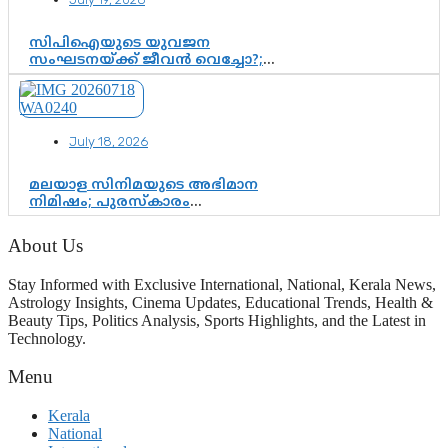
സിപിഐയുടെ യുവജന
സംഘടനയ്ക്ക് ജീവൻ വെച്ചോ?;
ജിസ്മോന്റെ വിമർശനം രാഷ്ട്രീയ
ഇരട്ടത്താപ്പെന്ന് ചർച്ച
July 18, 2026
മലയാള സിനിമയുടെ അഭിമാന
നിമിഷം; പുരസ്‌കാരം
ആഘോഷമാകട്ടെ, മികവ് ശീലമാകട്ടെ
About Us
Stay Informed with Exclusive International, National, Kerala News,
Astrology Insights, Cinema Updates, Educational Trends, Health &
Beauty Tips, Politics Analysis, Sports Highlights, and the Latest in
Technology.
Menu
Kerala
National