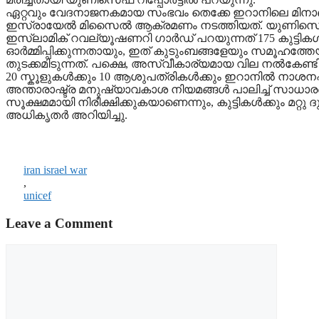
ഏറ്റവും വേദനാജനകമായ സംഭവം തെക്കേ ഇറാനിലെ മിനാബില
ഇസ്രായേൽ മിസൈൽ ആക്രമണം നടത്തിയത്. യുണിസെഫിന്റെ 
ഇസ്ലാമിക് റവല്യൂഷണറി ഗാർഡ് പറയുന്നത് 175 കുട്ടികൾ മ
ഓർമ്മിപ്പിക്കുന്നതായും, ഇത് കുടുംബങ്ങളേയും സമൂഹത്ത
തുടക്കമിടുന്നത്. പക്ഷെ, അസ്വീകാര്യമായ വില നൽകേണ
20 സ്കൂളുകൾക്കും 10 ആശുപത്രികൾക്കും ഇറാനിൽ നാശനഷ്ടമ
അന്താരാഷ്ട്ര മനുഷ്യാവകാശ നിയമങ്ങൾ പാലിച്ച് സാധാര
സൂക്ഷമമായി നിരീക്ഷിക്കുകയാണെന്നും, കുട്ടികൾക്കും 
അധികൃതർ അറിയിച്ചു.
iran israel war
,
unicef
Leave a Comment
Comment