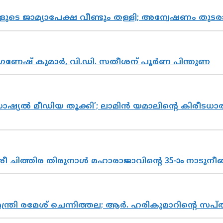
ികളുടെ ജാമ്യാപേക്ഷ വീണ്ടും തള്ളി; അന്വേഷണം 
ഗണേഷ് കുമാർ, വി.ഡി. സതീശന് പൂർണ പിന്തുണ
ൽ മീഡിയ തൂക്കി’; ലാമിൻ യമാലിന്റെ കിരീടധാരണത്
 ചിത്തിര തിരുനാൾ മഹാരാജാവിന്റെ 35-ാം നാടുനീങ്
മന്ത്രി രമേശ് ചെന്നിത്തല; ആർ. ഹരികുമാറിന്റെ