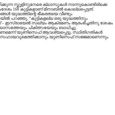
ുന്ന സ്കൂളിനുനേരെ ക്ലാസുകൾ നടന്നുകൊണ്ടിരിക്കെ
168 കുട്ടികളാണ് മിനാബിൽ കൊല്ലപ്പെട്ടത്.
്ങൾ യുദ്ധത്തിന്റെ ഭീകരതയെ വീണ്ടും
ൽ പറഞ്ഞു. “കുട്ടികളല്ല ഒരു യുദ്ധത്തിനും
യുഎസ് – ഇസ്രായേൽ സഖ്യം ആക്രമണം ആരംഭിച്ചതിനു ശേഷം
ാഭ്യാസത്തേയും ചികിത്സയേയും ബാധിച്ചു.
്കണമെന്ന് യുണിസെഫ് ആവശ്യപ്പെട്ടു. സ്ഥിതിഗതികൾ
ലാവിധ സഹായവുമെത്തിക്കാനും യുണിസെഫ് സജ്ജമാണെന്നും