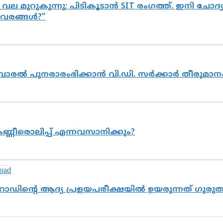
 വല മുറുകുന്നു; പിടികൂടാൻ SIT രംഗത്ത്. ഇനി ചോ
ിവരങ്ങൾ?”
ൽവാരൽ പുനരാരംഭിക്കാൻ വി.ഡി. സർക്കാർ തീരുമാന
ണ്ണീരൊലിപ്പ് എന്നവസാനിക്കും?
റോഡിന്റെ ആദ്യ പ്രളയപരീക്ഷയിൽ ഉയരുന്നത് ഗുരു