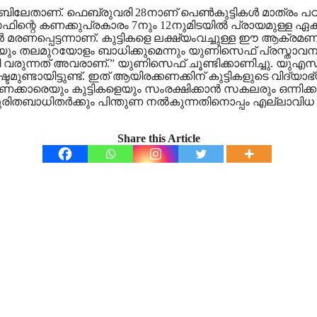
േതാണ്. ഫെബ്രുവരി 28നാണ് പെൺകുട്ടികൾ മാത്രം പഠിക്ക
കണക്കുപ്രകാരം 7നും 12നുമിടയിൽ പ്രായമുള്ള ഏകദേശം 
രണപ്പെട്ടന്നാണ്. കുട്ടികളെ ലക്ഷ്യംവച്ചുള്ള ഈ ആക്രമണങ
േയും തലമുറയോളം ബാധിക്കുമെന്നും യുണിസെഫ് പ്രസ്താവനയി
്ടി വരുന്നത് അവരാണ്.” യുണിസെഫ് ചൂണ്ടിക്കാണിച്ചു. 
ുണ്ടായിട്ടുണ്ട്. ഇത് ആയിരക്കണക്കിന് കുട്ടികളുടെ വിദ്യ
ണക്കാരെയും കുട്ടികളെയും സംരക്ഷിക്കാൻ സകലരും ഒന്നിക
മറ്റു ദുരിതബാധിതർക്കും പിന്തുണ നൽകുന്നതിനൊപ്പം എല്
Share this Article