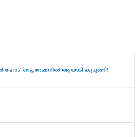
വർ ഹോം’ ഓപ്പറേഷനിൽ ആയങ്കി കുടുങ്ങി!