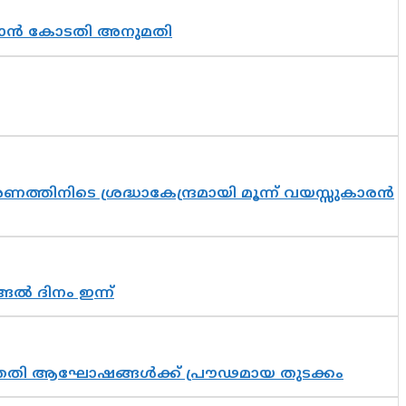
തുടരാൻ കോടതി അനുമതി
തിനിടെ ശ്രദ്ധാകേന്ദ്രമായി മൂന്ന് വയസ്സുകാരൻ
ങൽ ദിനം ഇന്ന്
 സപ്തതി ആഘോഷങ്ങൾക്ക് പ്രൗഢമായ തുടക്കം