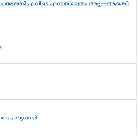
ദ്യം ആയങ്കി എവിടെ എന്നത് മാത്രം അല്ല—ആയങ്കി
ം
തര ചോദ്യങ്ങൾ