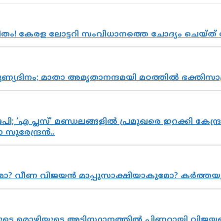
രിതം! കേരള ലോട്ടറി സംവിധാനത്തെ ചോദ്യം ചെയ്ത
പുണ്യദിനം; മാതാ അമൃതാനന്ദമയി മഠത്തിൽ ഭക്തി
; ‘എ പ്ലസ്’ മണ്ഡലങ്ങളിൽ പ്രമുഖരെ ഇറക്കി കേന്ദ്ര
സുരേന്ദ്രൻ..
ുമോ? വീണ വിജയൻ മാപ്പുസാക്ഷിയാകുമോ? കർത്ത
െ മൊഴിയുടെ അടിസ്ഥാനത്തിൽ പിണറായി വിജയനെ 