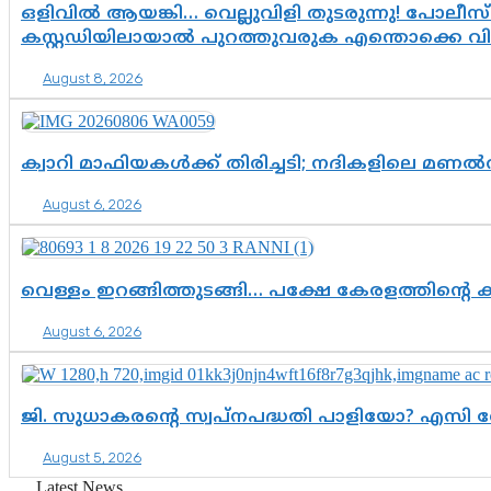
ഒളിവിൽ ആയങ്കി… വെല്ലുവിളി തുടരുന്നു! പോലീസ്
കസ്റ്റഡിയിലായാൽ പുറത്തുവരുക എന്തൊക്കെ വ
August 8, 2026
ക്വാറി മാഫിയകൾക്ക് തിരിച്ചടി; നദികളിലെ മണ
August 6, 2026
വെള്ളം ഇറങ്ങിത്തുടങ്ങി… പക്ഷേ കേരളത്തിന്റെ ക
August 6, 2026
ജി. സുധാകരന്റെ സ്വപ്നപദ്ധതി പാളിയോ? എസി 
August 5, 2026
Latest News