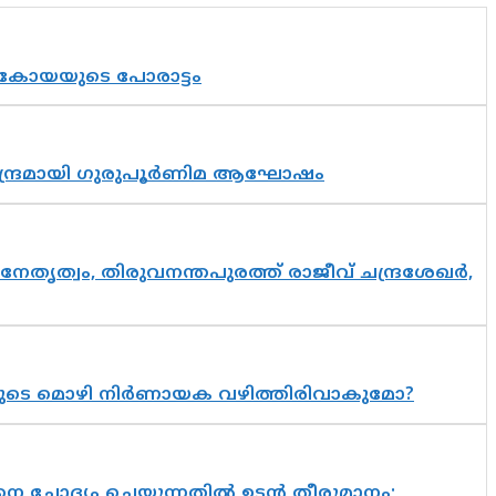
് കോയയുടെ പോരാട്ടം
സാന്ദ്രമായി ഗുരുപൂർണിമ ആഘോഷം
നേതൃത്വം, തിരുവനന്തപുരത്ത് രാജീവ് ചന്ദ്രശേഖർ,
യുടെ മൊഴി നിർണായക വഴിത്തിരിവാകുമോ?
ചോദ്യം ചെയ്യുന്നതിൽ ഉടൻ തീരുമാനം;