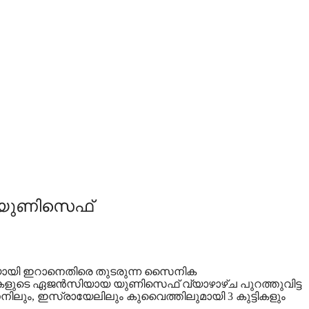
് യുണിസെഫ്
ചയായി ഇറാനെതിരെ തുടരുന്ന സൈനിക
ടികളുടെ ഏജൻസിയായ യുണിസെഫ് വ്യാഴാഴ്ച പുറത്തുവിട്ട
െബനനിലും, ഇസ്രായേലിലും കുവൈത്തിലുമായി 3 കുട്ടികളും