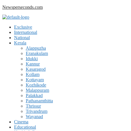
Skip
Newsperseconds.com
to
content
Menu
Exclusive
International
National
Kerala
Alappuzha
Eranakulam
Idukki
Kannur
Kasaragod
Kollam
Kottayam
Kozhikode
Malappuram
Palakkad
Pathanamthitta
Thrissur
Trivandrum
Wayanad
Cinema
Educational