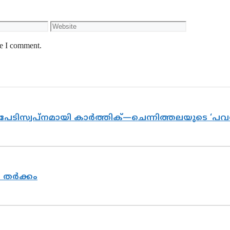
Website
me I comment.
 പേടിസ്വപ്നമായി കാർത്തിക്—ചെന്നിത്തലയുടെ ‘പ
യ തർക്കം