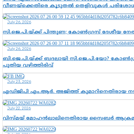
വീണയ്‌ക്കെതിരെ കൂടുതൽ തെളിവുകൾ പരിശോധിച
July 26, 2026
സി.ജെ.പി.യ്ക്ക് പിന്തുണ; കോൺഗ്രസ് ദേശീയ നേതൃ
July 26, 2026
ബി.ജെ.പി.യ്ക്ക് ബദലായി സി.ജെ.പി.യോ? കോൺഗ്ര
പുതിയ വഴിത്തിരിവ്
July 23, 2026
എഡിജിപി എം.ആർ. അജിത്ത് കുമാറിനെതിരായ 
July 22, 2026
വിസ്മയ് മോഹൻലാലിനെതിരായ സൈബർ ആക്രമണം; അഭി