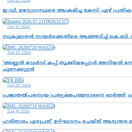
July 22, 2026
ഇ.ഡി. ഉദ്യോഗസ്ഥരെ ആക്രമിച്ച കേസ്: ഏഴ് പ്രത
July 21, 2026
സുകുമാരൻ നായർക്കെതിരെ ആഞ്ഞടിച്ച് കെ.ബി. 
July 20, 2026
‘അണ്ണൻ വേൾഡ് കപ്പ് തൂക്കിയപ്പോൾ അനിയൻ സോഷ്യ
ചുണക്കുട്ടൻ
July 20, 2026
പ്രജാതൽപരനായ പ്രത്യക്ഷപത്മനാഭനെ ഓർത്ത്; ശ്രീ
July 19, 2026
ഹരിതാഭം എഴുപത്’ ഉദ്ഘാടനം ചെയ്ത് ആഭ്യന്തര 