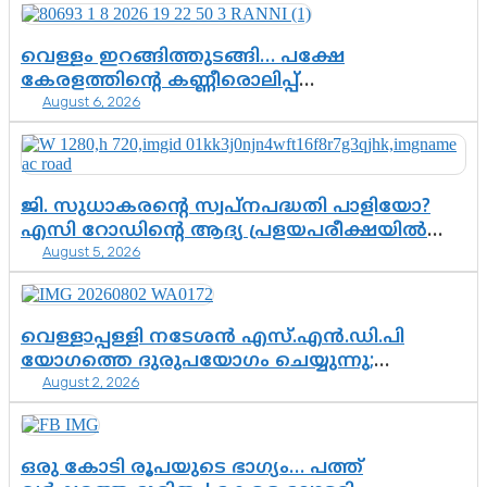
വെള്ളം ഇറങ്ങിത്തുടങ്ങി… പക്ഷേ
കേരളത്തിന്റെ കണ്ണീരൊലിപ്പ്
August 6, 2026
എന്നവസാനിക്കും?
ജി. സുധാകരന്റെ സ്വപ്നപദ്ധതി പാളിയോ?
എസി റോഡിന്റെ ആദ്യ പ്രളയപരീക്ഷയിൽ
August 5, 2026
ഉയരുന്നത് ഗുരുതര ചോദ്യങ്ങൾ
വെള്ളാപ്പള്ളി നടേശൻ എസ്.എൻ.ഡി.പി
യോഗത്തെ ദുരുപയോഗം ചെയ്യുന്നു;
August 2, 2026
ശ്രീനാരായണ പ്രസ്ഥാനത്തെ കാർന്നുതിന്നുന്ന
വിഷവിത്ത്: ഗോകുലം ഗോപാലൻ
ഒരു കോടി രൂപയുടെ ഭാഗ്യം… പത്ത്