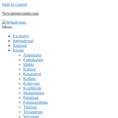
Skip to content
Newsperseconds.com
Menu
Exclusive
International
National
Kerala
Alappuzha
Eranakulam
Idukki
Kannur
Kasaragod
Kollam
Kottayam
Kozhikode
Malappuram
Palakkad
Pathanamthitta
Thrissur
Trivandrum
Wayanad