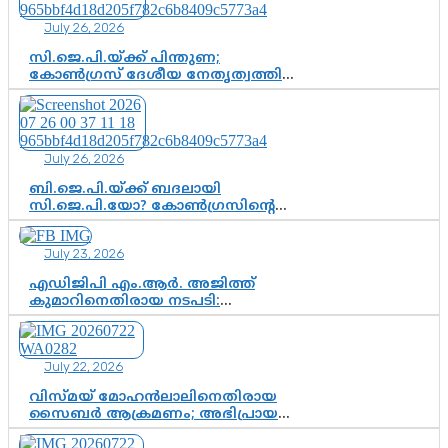
കൂടുതൽ തെളിവുകൾ പരിശോധിച്ച്
July 26, 2026
ഇഡി
സി.ജെ.പി.യ്ക്ക് പിന്തുണ;
കോൺഗ്രസ് ദേശീയ നേതൃത്വത്തിൽ
ആശങ്കയോ? പാർട്ടിക്കുള്ളിൽ
ഭിന്നാഭിപ്രായമെന്ന വിലയിരുത്തൽ
July 26, 2026
ബി.ജെ.പി.യ്ക്ക് ബദലായി
സി.ജെ.പി.യോ? കോൺഗ്രസിന്റെ
രാഷ്ട്രീയ ഇടം കൈവശപ്പെടുത്താൻ
സിജെപി ഉയർന്നുകഴിഞ്ഞോ?
July 23, 2026
ഇന്ത്യൻ രാഷ്ട്രീയത്തിലെ പുതിയ
വഴിത്തിരിവ്
എഡിജിപി എം.ആർ. അജിത്ത്
കുമാറിനെതിരായ നടപടി:
സസ്പെൻഷനിൽ ഒതുങ്ങുമോ,
അതോ കൂടുതൽ കടുത്ത
നടപടികളിലേക്കോ?
July 22, 2026
വിസ്മയ് മോഹൻലാലിനെതിരായ
സൈബർ ആക്രമണം; അഭിപ്രായ
സ്വാതന്ത്ര്യത്തെ നിശ്ശബ്ദമാക്കുന്ന