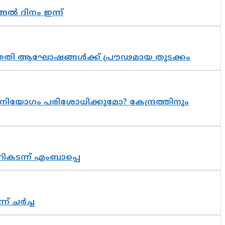
ങൽ ദിനം ഇന്ന്
 സപ്തതി ആഘോഷങ്ങൾക്ക് പ്രൗഢമായ തുടക്കം
നിയോഗം പരിശോധിക്കുമോ? കേന്ദ്രത്തിനും
റികടന്ന് എംബാപ്പെ
് ചർച്ച