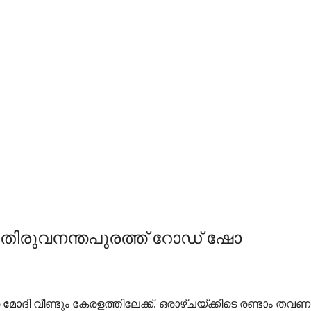
്; തിരുവനന്തപുരത്ത് റോഡ്‌ ഷോ
 മോദി വീണ്ടും കേരളത്തിലേക്ക്. ഒരാഴ്ചയ്ക്കിടെ രണ്ടാം തവ