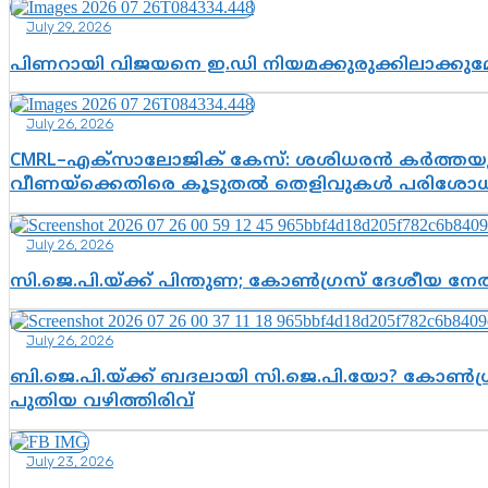
July 29, 2026
പിണറായി വിജയനെ ഇ.ഡി നിയമക്കുരുക്കിലാക്ക
July 26, 2026
CMRL–എക്‌സാലോജിക് കേസ്: ശശിധരൻ കർത്തയുട
വീണയ്‌ക്കെതിരെ കൂടുതൽ തെളിവുകൾ പരിശോധിച
July 26, 2026
സി.ജെ.പി.യ്ക്ക് പിന്തുണ; കോൺഗ്രസ് ദേശീയ നേതൃ
July 26, 2026
ബി.ജെ.പി.യ്ക്ക് ബദലായി സി.ജെ.പി.യോ? കോൺഗ്ര
പുതിയ വഴിത്തിരിവ്
July 23, 2026