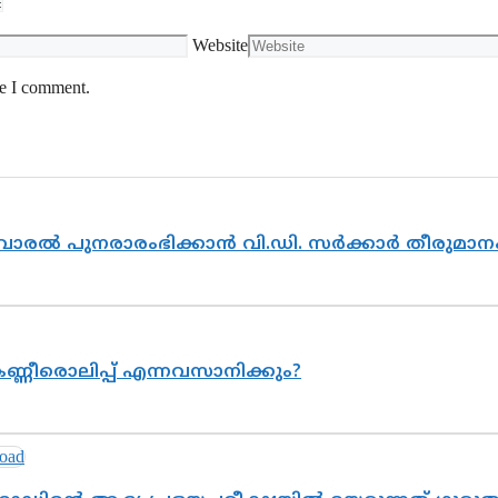
Website
me I comment.
ൽവാരൽ പുനരാരംഭിക്കാൻ വി.ഡി. സർക്കാർ തീരുമാന
ണ്ണീരൊലിപ്പ് എന്നവസാനിക്കും?