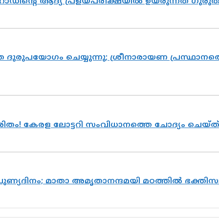
റോഡിന്റെ ആദ്യ പ്രളയപരീക്ഷയിൽ ഉയരുന്നത് ഗുരു
ദുരുപയോഗം ചെയ്യുന്നു; ശ്രീനാരായണ പ്രസ്ഥാനത്ത
ുരിതം! കേരള ലോട്ടറി സംവിധാനത്തെ ചോദ്യം ചെയ്
 പുണ്യദിനം; മാതാ അമൃതാനന്ദമയി മഠത്തിൽ ഭക്ത