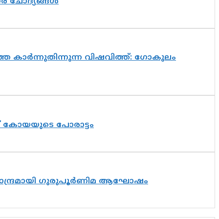
തര ചോദ്യങ്ങൾ
െ കാർന്നുതിന്നുന്ന വിഷവിത്ത്: ഗോകുലം
ത് കോയയുടെ പോരാട്ടം
ിസാന്ദ്രമായി ഗുരുപൂർണിമ ആഘോഷം