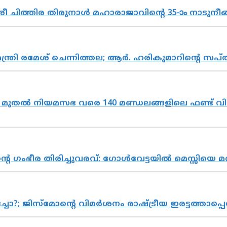
 ചിത്തിര തിരുനാൾ മഹാരാജാവിന്റെ 35-ാം നാടുനീങ്
മന്ത്രി രമേശ് ചെന്നിത്തല; ആർ. ഹരികുമാറിന്റെ
മുതൽ നിയമസഭ വരെ 140 മണ്ഡലങ്ങളിലെ ഫണ്ട് വി
്റെ ഗംഭീര തിരിച്ചുവരവ്; ഗോൾവേട്ടയിൽ മെസ്സിയെ മ
ിസ്മോന്റെ വിമർശനം രാഷ്ട്രീയ ഇരട്ടത്താപ്പെന്ന