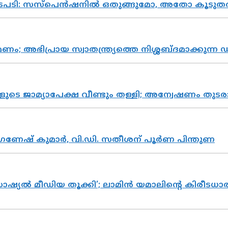
നടപടി: സസ്പെൻഷനിൽ ഒതുങ്ങുമോ, അതോ കൂടുതൽ
പ്രായ സ്വാതന്ത്ര്യത്തെ നിശ്ശബ്ദമാക്കുന്ന ഡ
ികളുടെ ജാമ്യാപേക്ഷ വീണ്ടും തള്ളി; അന്വേഷണം 
ഗണേഷ് കുമാർ, വി.ഡി. സതീശന് പൂർണ പിന്തുണ
ൽ മീഡിയ തൂക്കി’; ലാമിൻ യമാലിന്റെ കിരീടധാരണത്