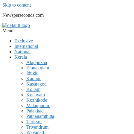
Skip to content
Newsperseconds.com
Menu
Exclusive
International
National
Kerala
Alappuzha
Eranakulam
Idukki
Kannur
Kasaragod
Kollam
Kottayam
Kozhikode
Malappuram
Palakkad
Pathanamthitta
Thrissur
Trivandrum
Wayanad