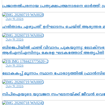
പ്രജാതൽപരനായ പ്രത്യക്ഷപത്മനാഭനെ ഓർത്ത്; ശ്രീ
July 19, 2026
ഹരിതാഭം എഴുപത്’ ഉദ്ഘാടനം ചെയ്ത് ആഭ്യന്തര 
July 19, 2026
ബിജെപിയിൽ ഫണ്ട് വിവാദം പുകയുന്നു; ലോക്സഭ 
ആർഎസ്എസിനും കേരള ഘടകത്തോട് അതൃപ്തി
July 19, 2026
ലോകകപ്പ് മൂന്നാം സ്ഥാന പോരാട്ടത്തിൽ ഫ്രാൻസിന
July 19, 2026
സിപിഐയുടെ യുവജന സംഘടനയ്ക്ക് ജീവൻ വെച്ചോ?; ജ