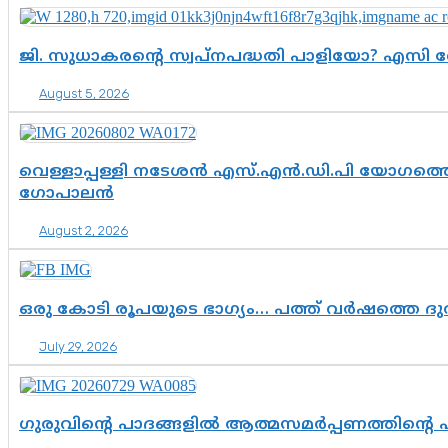
ജി. സുധാകരന്റെ സ്വപ്നപദ്ധതി പാളിയോ? എസി 
August 5, 2026
വെള്ളാപ്പള്ളി നടേശൻ എസ്.എൻ.ഡി.പി യോഗത്തെ 
ഗോപാലൻ
August 2, 2026
ഒരു കോടി രൂപയുടെ ഭാഗ്യം… പത്ത് വർഷത്തെ ദ
July 29, 2026
ഗുരുവിന്റെ പാദങ്ങളിൽ ആത്മസമർപ്പണത്തിന്റെ