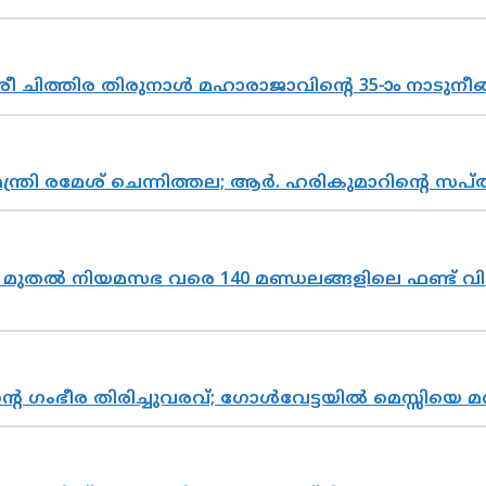
 ചിത്തിര തിരുനാൾ മഹാരാജാവിന്റെ 35-ാം നാടുനീങ്
മന്ത്രി രമേശ് ചെന്നിത്തല; ആർ. ഹരികുമാറിന്റെ
മുതൽ നിയമസഭ വരെ 140 മണ്ഡലങ്ങളിലെ ഫണ്ട് വി
്റെ ഗംഭീര തിരിച്ചുവരവ്; ഗോൾവേട്ടയിൽ മെസ്സിയെ മ