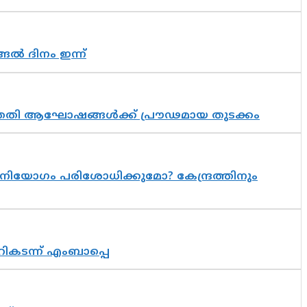
ങൽ ദിനം ഇന്ന്
 സപ്തതി ആഘോഷങ്ങൾക്ക് പ്രൗഢമായ തുടക്കം
നിയോഗം പരിശോധിക്കുമോ? കേന്ദ്രത്തിനും
റികടന്ന് എംബാപ്പെ