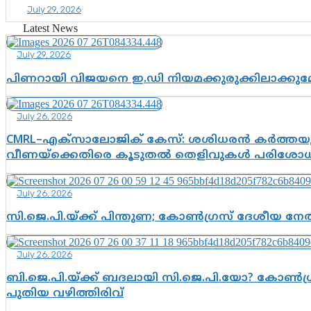
July 29, 2026
Latest News
July 29, 2026
പിണറായി വിജയനെ ഇ.ഡി നിയമക്കുരുക്കിലാക്ക
July 26, 2026
CMRL–എക്‌സാലോജിക് കേസ്: ശശിധരൻ കർത്തയുട
വീണയ്‌ക്കെതിരെ കൂടുതൽ തെളിവുകൾ പരിശോധിച
July 26, 2026
സി.ജെ.പി.യ്ക്ക് പിന്തുണ; കോൺഗ്രസ് ദേശീയ നേതൃ
July 26, 2026
ബി.ജെ.പി.യ്ക്ക് ബദലായി സി.ജെ.പി.യോ? കോൺഗ്ര
പുതിയ വഴിത്തിരിവ്