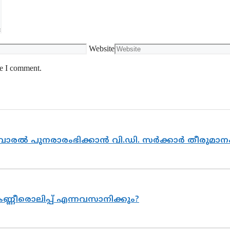
Website
me I comment.
ൽവാരൽ പുനരാരംഭിക്കാൻ വി.ഡി. സർക്കാർ തീരുമാന
ണ്ണീരൊലിപ്പ് എന്നവസാനിക്കും?