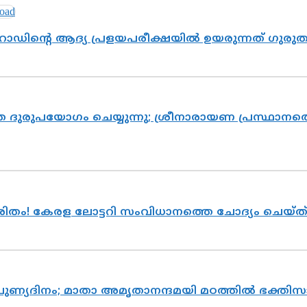
റോഡിന്റെ ആദ്യ പ്രളയപരീക്ഷയിൽ ഉയരുന്നത് ഗുരു
ദുരുപയോഗം ചെയ്യുന്നു; ശ്രീനാരായണ പ്രസ്ഥാനത്ത
ുരിതം! കേരള ലോട്ടറി സംവിധാനത്തെ ചോദ്യം ചെയ്
 പുണ്യദിനം; മാതാ അമൃതാനന്ദമയി മഠത്തിൽ ഭക്ത