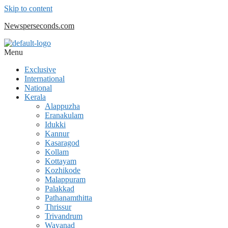
Skip to content
Newsperseconds.com
Menu
Exclusive
International
National
Kerala
Alappuzha
Eranakulam
Idukki
Kannur
Kasaragod
Kollam
Kottayam
Kozhikode
Malappuram
Palakkad
Pathanamthitta
Thrissur
Trivandrum
Wayanad