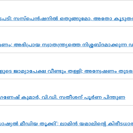
നടപടി: സസ്പെൻഷനിൽ ഒതുങ്ങുമോ, അതോ കൂടുതൽ
പ്രായ സ്വാതന്ത്ര്യത്തെ നിശ്ശബ്ദമാക്കുന്ന ഡ
ികളുടെ ജാമ്യാപേക്ഷ വീണ്ടും തള്ളി; അന്വേഷണം 
ഗണേഷ് കുമാർ, വി.ഡി. സതീശന് പൂർണ പിന്തുണ
ൽ മീഡിയ തൂക്കി’; ലാമിൻ യമാലിന്റെ കിരീടധാരണത്