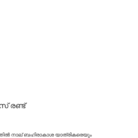
സ് രണ്ട്
ദിനത്തില്‍ നാല് ബഹിരാകാശ യാത്രികരെയും