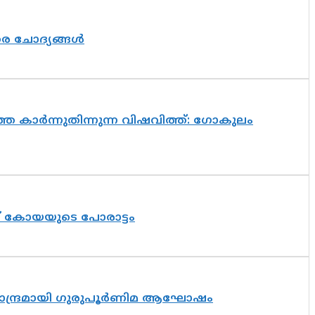
തര ചോദ്യങ്ങൾ
െ കാർന്നുതിന്നുന്ന വിഷവിത്ത്: ഗോകുലം
ത് കോയയുടെ പോരാട്ടം
ിസാന്ദ്രമായി ഗുരുപൂർണിമ ആഘോഷം