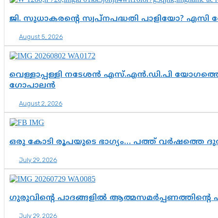
ജി. സുധാകരന്റെ സ്വപ്നപദ്ധതി പാളിയോ? എസി 
August 5, 2026
വെള്ളാപ്പള്ളി നടേശൻ എസ്.എൻ.ഡി.പി യോഗത്തെ 
ഗോപാലൻ
August 2, 2026
ഒരു കോടി രൂപയുടെ ഭാഗ്യം… പത്ത് വർഷത്തെ ദ
July 29, 2026
ഗുരുവിന്റെ പാദങ്ങളിൽ ആത്മസമർപ്പണത്തിന്റെ
July 29, 2026