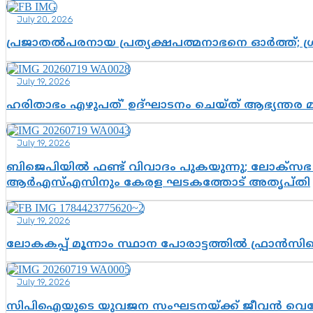
July 20, 2026
പ്രജാതൽപരനായ പ്രത്യക്ഷപത്മനാഭനെ ഓർത്ത്; ശ്രീ
July 19, 2026
ഹരിതാഭം എഴുപത്’ ഉദ്ഘാടനം ചെയ്ത് ആഭ്യന്തര 
July 19, 2026
ബിജെപിയിൽ ഫണ്ട് വിവാദം പുകയുന്നു; ലോക്സഭ 
ആർഎസ്എസിനും കേരള ഘടകത്തോട് അതൃപ്തി
July 19, 2026
ലോകകപ്പ് മൂന്നാം സ്ഥാന പോരാട്ടത്തിൽ ഫ്രാൻസിന
July 19, 2026
സിപിഐയുടെ യുവജന സംഘടനയ്ക്ക് ജീവൻ വെച്ചോ?; ജ