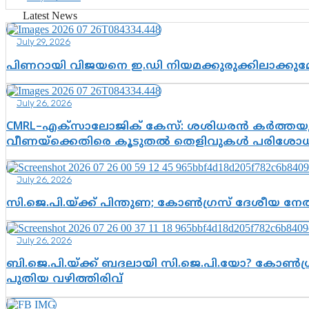
Latest News
July 29, 2026
പിണറായി വിജയനെ ഇ.ഡി നിയമക്കുരുക്കിലാക്ക
July 26, 2026
CMRL–എക്‌സാലോജിക് കേസ്: ശശിധരൻ കർത്തയുട
വീണയ്‌ക്കെതിരെ കൂടുതൽ തെളിവുകൾ പരിശോധിച
July 26, 2026
സി.ജെ.പി.യ്ക്ക് പിന്തുണ; കോൺഗ്രസ് ദേശീയ നേതൃ
July 26, 2026
ബി.ജെ.പി.യ്ക്ക് ബദലായി സി.ജെ.പി.യോ? കോൺഗ്ര
പുതിയ വഴിത്തിരിവ്