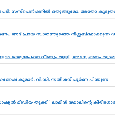
നടപടി: സസ്പെൻഷനിൽ ഒതുങ്ങുമോ, അതോ കൂടുതൽ
പ്രായ സ്വാതന്ത്ര്യത്തെ നിശ്ശബ്ദമാക്കുന്ന ഡ
ികളുടെ ജാമ്യാപേക്ഷ വീണ്ടും തള്ളി; അന്വേഷണം 
ഗണേഷ് കുമാർ, വി.ഡി. സതീശന് പൂർണ പിന്തുണ
ൽ മീഡിയ തൂക്കി’; ലാമിൻ യമാലിന്റെ കിരീടധാരണത്