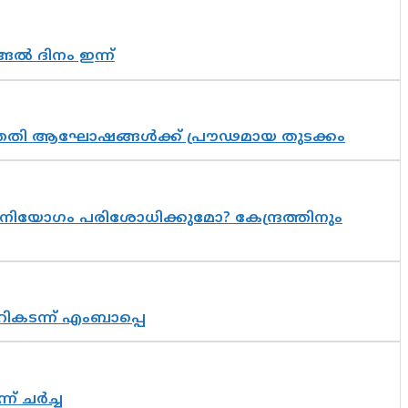
ങൽ ദിനം ഇന്ന്
 സപ്തതി ആഘോഷങ്ങൾക്ക് പ്രൗഢമായ തുടക്കം
നിയോഗം പരിശോധിക്കുമോ? കേന്ദ്രത്തിനും
റികടന്ന് എംബാപ്പെ
് ചർച്ച