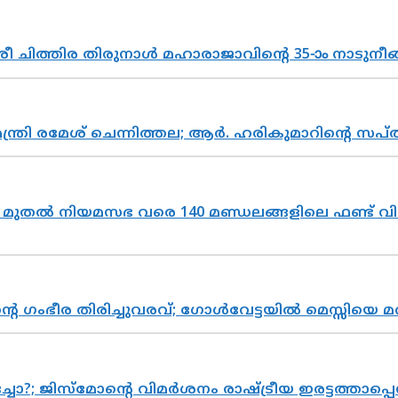
 ചിത്തിര തിരുനാൾ മഹാരാജാവിന്റെ 35-ാം നാടുനീങ്
മന്ത്രി രമേശ് ചെന്നിത്തല; ആർ. ഹരികുമാറിന്റെ
മുതൽ നിയമസഭ വരെ 140 മണ്ഡലങ്ങളിലെ ഫണ്ട് വി
്റെ ഗംഭീര തിരിച്ചുവരവ്; ഗോൾവേട്ടയിൽ മെസ്സിയെ മ
ിസ്മോന്റെ വിമർശനം രാഷ്ട്രീയ ഇരട്ടത്താപ്പെന്ന