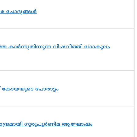
തര ചോദ്യങ്ങൾ
െ കാർന്നുതിന്നുന്ന വിഷവിത്ത്: ഗോകുലം
ത് കോയയുടെ പോരാട്ടം
ിസാന്ദ്രമായി ഗുരുപൂർണിമ ആഘോഷം