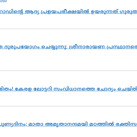
റോഡിന്റെ ആദ്യ പ്രളയപരീക്ഷയിൽ ഉയരുന്നത് ഗുരു
ദുരുപയോഗം ചെയ്യുന്നു; ശ്രീനാരായണ പ്രസ്ഥാനത്ത
ുരിതം! കേരള ലോട്ടറി സംവിധാനത്തെ ചോദ്യം ചെയ്
 പുണ്യദിനം; മാതാ അമൃതാനന്ദമയി മഠത്തിൽ ഭക്ത