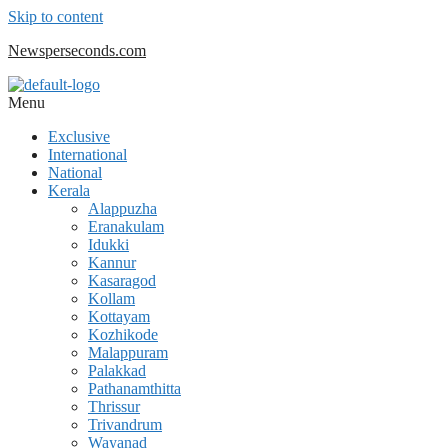
Skip to content
Newsperseconds.com
Menu
Exclusive
International
National
Kerala
Alappuzha
Eranakulam
Idukki
Kannur
Kasaragod
Kollam
Kottayam
Kozhikode
Malappuram
Palakkad
Pathanamthitta
Thrissur
Trivandrum
Wayanad