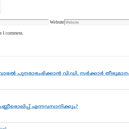
Website
me I comment.
ൽവാരൽ പുനരാരംഭിക്കാൻ വി.ഡി. സർക്കാർ തീരുമാന
ണ്ണീരൊലിപ്പ് എന്നവസാനിക്കും?