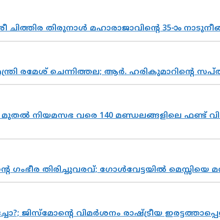
 ചിത്തിര തിരുനാൾ മഹാരാജാവിന്റെ 35-ാം നാടുനീങ്
മന്ത്രി രമേശ് ചെന്നിത്തല; ആർ. ഹരികുമാറിന്റെ
മുതൽ നിയമസഭ വരെ 140 മണ്ഡലങ്ങളിലെ ഫണ്ട് വി
്റെ ഗംഭീര തിരിച്ചുവരവ്; ഗോൾവേട്ടയിൽ മെസ്സിയെ മ
ിസ്മോന്റെ വിമർശനം രാഷ്ട്രീയ ഇരട്ടത്താപ്പെന്ന