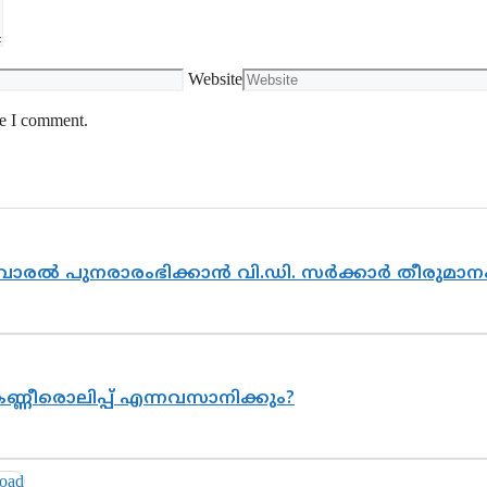
Website
me I comment.
ൽവാരൽ പുനരാരംഭിക്കാൻ വി.ഡി. സർക്കാർ തീരുമാന
ണ്ണീരൊലിപ്പ് എന്നവസാനിക്കും?