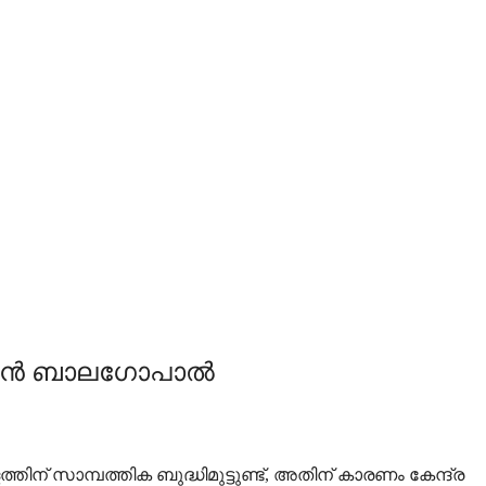
കെ എൻ ബാലഗോപാൽ
 സാമ്പത്തിക ബുദ്ധിമുട്ടുണ്ട്, അതിന് കാരണം കേന്ദ്ര