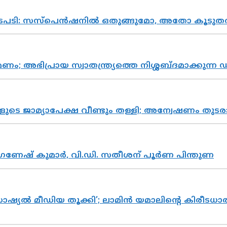
നടപടി: സസ്പെൻഷനിൽ ഒതുങ്ങുമോ, അതോ കൂടുതൽ
പ്രായ സ്വാതന്ത്ര്യത്തെ നിശ്ശബ്ദമാക്കുന്ന ഡ
ികളുടെ ജാമ്യാപേക്ഷ വീണ്ടും തള്ളി; അന്വേഷണം 
ഗണേഷ് കുമാർ, വി.ഡി. സതീശന് പൂർണ പിന്തുണ
ൽ മീഡിയ തൂക്കി’; ലാമിൻ യമാലിന്റെ കിരീടധാരണത്