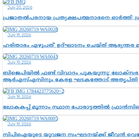
July 20, 2026
പ്രജാതൽപരനായ പ്രത്യക്ഷപത്മനാഭനെ ഓർത്ത്; ശ്രീ
July 19, 2026
ഹരിതാഭം എഴുപത്’ ഉദ്ഘാടനം ചെയ്ത് ആഭ്യന്തര 
July 19, 2026
ബിജെപിയിൽ ഫണ്ട് വിവാദം പുകയുന്നു; ലോക്സഭ 
ആർഎസ്എസിനും കേരള ഘടകത്തോട് അതൃപ്തി
July 19, 2026
ലോകകപ്പ് മൂന്നാം സ്ഥാന പോരാട്ടത്തിൽ ഫ്രാൻസിന
July 19, 2026
സിപിഐയുടെ യുവജന സംഘടനയ്ക്ക് ജീവൻ വെച്ചോ?; ജ