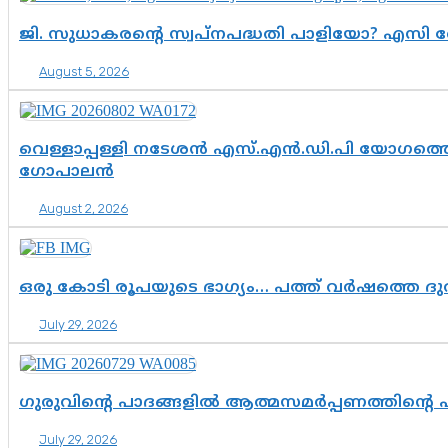
ജി. സുധാകരന്റെ സ്വപ്നപദ്ധതി പാളിയോ? എസി 
August 5, 2026
വെള്ളാപ്പള്ളി നടേശൻ എസ്.എൻ.ഡി.പി യോഗത്തെ 
ഗോപാലൻ
August 2, 2026
ഒരു കോടി രൂപയുടെ ഭാഗ്യം… പത്ത് വർഷത്തെ ദ
July 29, 2026
ഗുരുവിന്റെ പാദങ്ങളിൽ ആത്മസമർപ്പണത്തിന്റെ
July 29, 2026