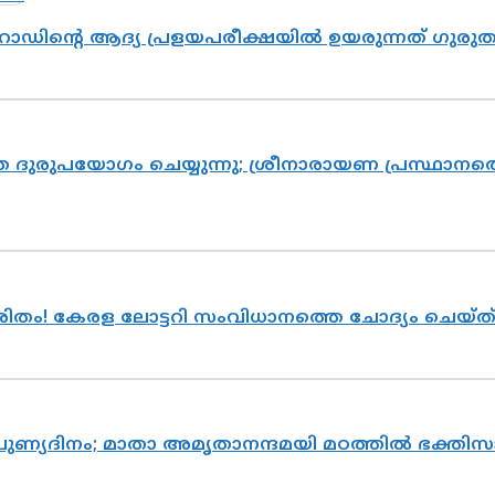
റോഡിന്റെ ആദ്യ പ്രളയപരീക്ഷയിൽ ഉയരുന്നത് ഗുരു
ദുരുപയോഗം ചെയ്യുന്നു; ശ്രീനാരായണ പ്രസ്ഥാനത്ത
ുരിതം! കേരള ലോട്ടറി സംവിധാനത്തെ ചോദ്യം ചെയ്
 പുണ്യദിനം; മാതാ അമൃതാനന്ദമയി മഠത്തിൽ ഭക്ത