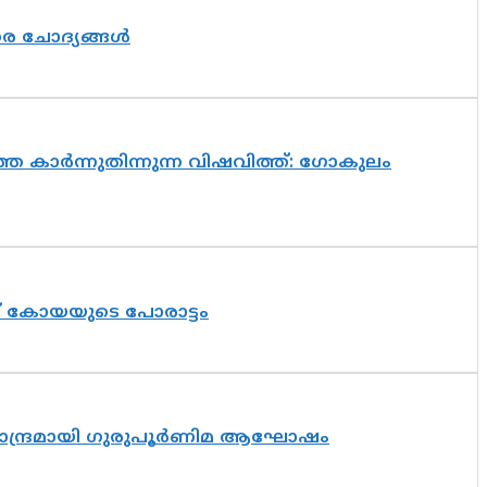
തര ചോദ്യങ്ങൾ
െ കാർന്നുതിന്നുന്ന വിഷവിത്ത്: ഗോകുലം
ത് കോയയുടെ പോരാട്ടം
ിസാന്ദ്രമായി ഗുരുപൂർണിമ ആഘോഷം