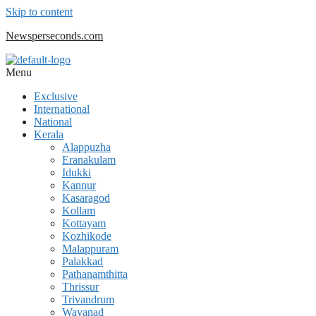
Skip to content
Newsperseconds.com
Menu
Exclusive
International
National
Kerala
Alappuzha
Eranakulam
Idukki
Kannur
Kasaragod
Kollam
Kottayam
Kozhikode
Malappuram
Palakkad
Pathanamthitta
Thrissur
Trivandrum
Wayanad