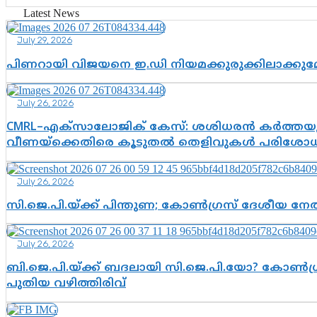
Latest News
July 29, 2026
പിണറായി വിജയനെ ഇ.ഡി നിയമക്കുരുക്കിലാക്ക
July 26, 2026
CMRL–എക്‌സാലോജിക് കേസ്: ശശിധരൻ കർത്തയുട
വീണയ്‌ക്കെതിരെ കൂടുതൽ തെളിവുകൾ പരിശോധിച
July 26, 2026
സി.ജെ.പി.യ്ക്ക് പിന്തുണ; കോൺഗ്രസ് ദേശീയ നേതൃ
July 26, 2026
ബി.ജെ.പി.യ്ക്ക് ബദലായി സി.ജെ.പി.യോ? കോൺഗ്ര
പുതിയ വഴിത്തിരിവ്