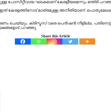
ുള്ള പോസിറ്റീവായ ഘടകമാണ് കേരളീയമെന്നും മന്ത്രി പറഞ്
ച്ചു. ഇത് കേരളത്തിനോട് മാത്രമുള്ള അനീതിയാണ്. പൊതുമേഖ
ിതരണം ചെയ്യും. ക്രിസ്മസ് വരെ പെന്‍ഷന്‍ നീളില്ല. പതിനെട്
യമങ്ങളോട് പറഞ്ഞു.
Share this Article