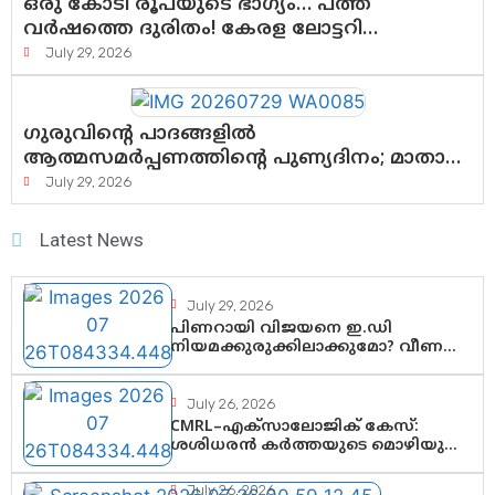
ഒരു കോടി രൂപയുടെ ഭാഗ്യം… പത്ത്
വർഷത്തെ ദുരിതം! കേരള ലോട്ടറി
സംവിധാനത്തെ ചോദ്യം ചെയ്ത് കോയയുടെ
July 29, 2026
പോരാട്ടം
ഗുരുവിന്റെ പാദങ്ങളിൽ
ആത്മസമർപ്പണത്തിന്റെ പുണ്യദിനം; മാതാ
അമൃതാനന്ദമയി മഠത്തിൽ ഭക്തിസാന്ദ്രമായി
July 29, 2026
ഗുരുപൂർണിമ ആഘോഷം
Latest News
July 29, 2026
പിണറായി വിജയനെ ഇ.ഡി
നിയമക്കുരുക്കിലാക്കുമോ? വീണ
വിജയൻ മാപ്പുസാക്ഷിയാകുമോ?
കർത്തയുടെ മൊഴി നിർണായക
വഴിത്തിരിവാകുമോ?
July 26, 2026
CMRL–എക്‌സാലോജിക് കേസ്:
ശശിധരൻ കർത്തയുടെ മൊഴിയുടെ
അടിസ്ഥാനത്തിൽ പിണറായി
വിജയനെ ചോദ്യം ചെയ്യുന്നതിൽ
July 26, 2026