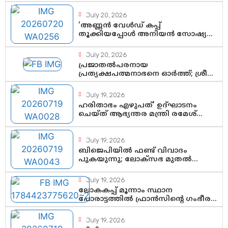
July 20, 2026
‘അണ്ണൻ വേൾഡ് കപ്പ്
തൂക്കിയപ്പോൾ അനിയൻ സോഷ്യൽ
മീഡിയ തൂക്കി’; ലാമിൻ യമാലിന്റെ
കിരീടധാരണത്തിനിടെ
July 20, 2026
ശ്രദ്ധാകേന്ദ്രമായി മൂന്ന്
പ്രജാതൽപരനായ
വയസ്സുകാരൻ ചുണക്കുട്ടൻ
പ്രത്യക്ഷപത്മനാഭനെ ഓർത്ത്; ശ്രീ
ചിത്തിര തിരുനാൾ മഹാരാജാവിന്റെ
35-ാം നാടുനീങ്ങൽ ദിനം ഇന്ന്
July 19, 2026
ഹരിതാഭം എഴുപത്’ ഉദ്ഘാടനം
ചെയ്ത് ആഭ്യന്തര മന്ത്രി രമേശ്
ചെന്നിത്തല; ആർ. ഹരികുമാറിന്റെ
സപ്തതി ആഘോഷങ്ങൾക്ക്
പ്രൗഢമായ തുടക്കം
July 19, 2026
ബിജെപിയിൽ ഫണ്ട് വിവാദം
പുകയുന്നു; ലോക്സഭ മുതൽ
നിയമസഭ വരെ 140 മണ്ഡലങ്ങളിലെ
ഫണ്ട് വിനിയോഗം
July 19, 2026
പരിശോധിക്കുമോ? കേന്ദ്രത്തിനും
ലോകകപ്പ് മൂന്നാം സ്ഥാന
ആർഎസ്എസിനും കേരള
പോരാട്ടത്തിൽ ഫ്രാൻസിന്റെ ഗംഭീര
ഘടകത്തോട് അതൃപ്തി
തിരിച്ചുവരവ്; ഗോൾവേട്ടയിൽ
മെസ്സിയെ മറികടന്ന് എംബാപ്പെ
July 19, 2026