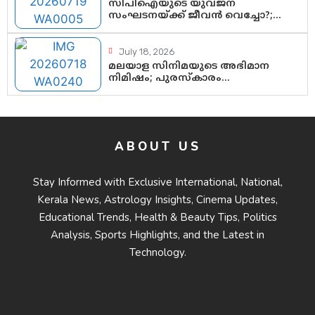
സിപിഐയുടെ യുവജന
സംഘടനയ്ക്ക് ജീവൻ വെച്ചോ?;
ജിസ്മോന്റെ വിമർശനം രാഷ്ട്രീയ
ഇരട്ടത്താപ്പെന്ന് ചർച്ച
July 18, 2026
മലയാള സിനിമയുടെ അഭിമാന
നിമിഷം; പുരസ്‌കാരം
ആഘോഷമാകട്ടെ, മികവ്
ശീലമാകട്ടെ
ABOUT US
Stay Informed with Exclusive International, National,
Kerala News, Astrology Insights, Cinema Updates,
Educational Trends, Health & Beauty Tips, Politics
Analysis, Sports Highlights, and the Latest in
Technology.