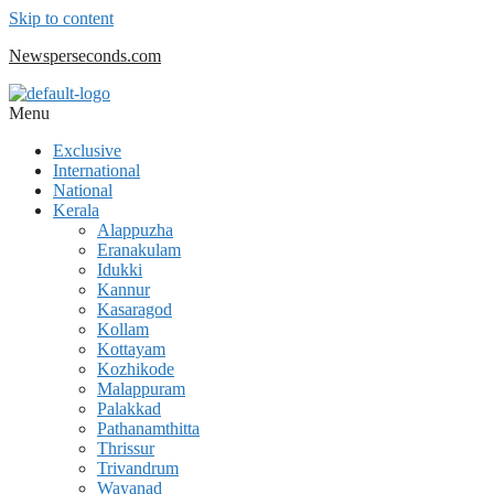
Skip to content
Newsperseconds.com
Menu
Exclusive
International
National
Kerala
Alappuzha
Eranakulam
Idukki
Kannur
Kasaragod
Kollam
Kottayam
Kozhikode
Malappuram
Palakkad
Pathanamthitta
Thrissur
Trivandrum
Wayanad