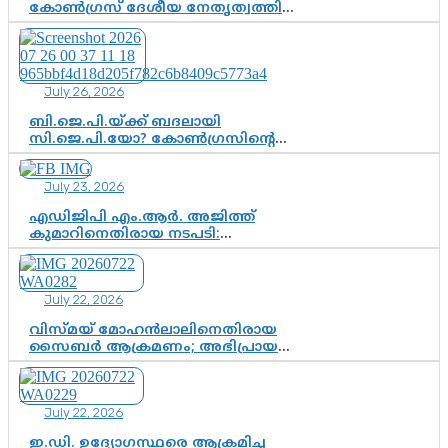
കോൺഗ്രസ് ദേശീയ നേതൃത്വത്തിൽ
ആശങ്കയോ? പാർട്ടിക്കുള്ളിൽ
ഭിന്നാഭിപ്രായമെന്ന വിലയിരുത്തൽ
July 26, 2026
ബി.ജെ.പി.യ്ക്ക് ബദലായി
സി.ജെ.പി.യോ? കോൺഗ്രസിന്റെ
രാഷ്ട്രീയ ഇടം കൈവശപ്പെടുത്താൻ
സിജെപി ഉയർന്നുകഴിഞ്ഞോ?
July 23, 2026
ഇന്ത്യൻ രാഷ്ട്രീയത്തിലെ പുതിയ
വഴിത്തിരിവ്
എഡിജിപി എം.ആർ. അജിത്ത്
കുമാറിനെതിരായ നടപടി:
സസ്പെൻഷനിൽ ഒതുങ്ങുമോ,
അതോ കൂടുതൽ കടുത്ത
നടപടികളിലേക്കോ?
July 22, 2026
വിസ്മയ് മോഹൻലാലിനെതിരായ
സൈബർ ആക്രമണം; അഭിപ്രായ
സ്വാതന്ത്ര്യത്തെ നിശ്ശബ്ദമാക്കുന്ന
ഡിജിറ്റൽ ഗുണ്ടായിസത്തിന് അറുതി
വേണം
July 22, 2026
ഇ.ഡി. ഉദ്യോഗസ്ഥരെ ആക്രമിച്ച