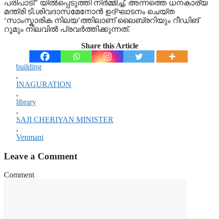
പരിപാടി” യിൽപ്പെടുത്തി നിർമ്മിച്ച്, അന്നത്തെ ധനകാര്യ
മന്ത്രി ടി.ശിവദാസമേനോൻ ഉദ്ഘാടനം ചെയ്ത
‘സാംസ്കാരിക നിലയ’ത്തിലാണ് ലൈബ്രറിയും റീഡിങ്
റൂമും നിലവിൽ പ്രവർത്തിക്കുന്നത്.
Share this Article
building
,
INAGURATION
,
library
,
SAJI CHERIYAN MINISTER
,
Venmani
Leave a Comment
Comment