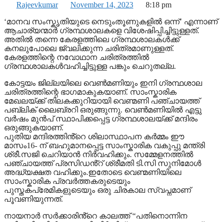
Rajeevkumar
November 14, 2023
8:18 pm
‘മാനവ സംസ്കൃതിയുടെ നെടുംതൂണുകളിൽ ഒന്ന്’ എന്നാണ്
ആചാര്യന്മാർ ഗ്രന്ഥശാലകളെ വിശേഷിപ്പിച്ചിട്ടുള്ളത്.
അതിൽ തന്നെ കേരളത്തിലെ ​ഗ്രന്ഥശാലകൾക്ക്
കനലുപോലെ ജ്വലിക്കുന്ന ചരിത്രമാണുള്ളത്.
കേരളത്തിന്റെ നവോഥാന ചരിത്രത്തിൽ ​
ഗ്രന്ഥശാലകൾവഹിച്ചിട്ടുള്ള പങ്കും ചെറുതല്ല.
കോട്ടയം ജില്ലയിലെ വെൺമണിയും ഇനി ​ഗ്രന്ഥശാല
ചരിത്രത്തിന്റെ ഭാ​ഗമാകുകയാണ്. സാംസ്കാരിക
മേഖലയ്ക്ക് തിലകക്കുറിയായി വെണ്മണി പഞ്ചായത്ത്
പബ്ലിക് ലൈബ്രറി ഒരുങ്ങുന്നു. വെൺമണിയിൽ എട്ടു
വർഷം മുൻപ് സ്ഥാപിക്കപ്പെട്ട ​ഗ്രന്ഥശാലയ്ക്ക് മന്ദിരം
ഒരുങ്ങുകയാണ്.
പുതിയ മന്ദിരത്തിൻ്റെ ശിലാസ്ഥാപന കർമ്മം ഈ
മാസം16- ന് ബഹുമാനപ്പെട്ട സാംസ്കാരിക വകുപ്പു മന്ത്രി
ശ്രീ.സജി ചെറിയാൻ നിർവഹിക്കും. സമ്മേളനത്തിൽ
പഞ്ചായത്ത് പ്രസിഡൻ്റ് ശ്രീമതി ടി.സി സുനിമോൾ
അദ്ധ്യക്ഷത വഹിക്കും.ഇതോടെ വെണ്മണിയിലെ
സാംസ്കാരിക പ്രവർത്തകരുടെയും
പുസ്തകപ്രേമികളുടെയും ഒരു ചിരകാല സ്വപ്നമാണ്
പൂവണിയുന്നത്.
നായനാർ സർക്കാരിൻ്റെ കാലത്ത് “പതിനൊന്നിന