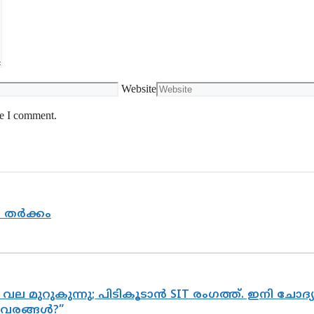
Website
me I comment.
യ തർക്കം
 വല മുറുകുന്നു; പിടികൂടാൻ SIT രംഗത്ത്. ഇനി ചോ
ിവരങ്ങൾ?”