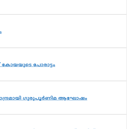
ം
ത് കോയയുടെ പോരാട്ടം
ിസാന്ദ്രമായി ഗുരുപൂർണിമ ആഘോഷം