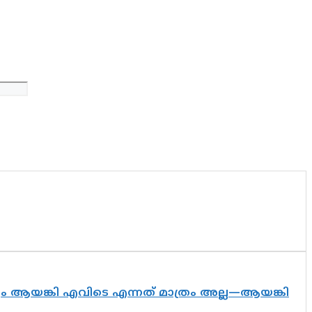
ദ്യം ആയങ്കി എവിടെ എന്നത് മാത്രം അല്ല—ആയങ്കി