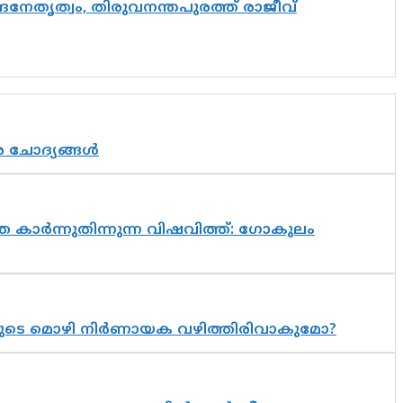
്രനേതൃത്വം, തിരുവനന്തപുരത്ത് രാജീവ്
ര ചോദ്യങ്ങൾ
 കാർന്നുതിന്നുന്ന വിഷവിത്ത്: ഗോകുലം
യുടെ മൊഴി നിർണായക വഴിത്തിരിവാകുമോ?