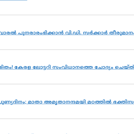
ൽവാരൽ പുനരാരംഭിക്കാൻ വി.ഡി. സർക്കാർ തീരുമാന
ുരിതം! കേരള ലോട്ടറി സംവിധാനത്തെ ചോദ്യം ചെയ്
 പുണ്യദിനം; മാതാ അമൃതാനന്ദമയി മഠത്തിൽ ഭക്ത