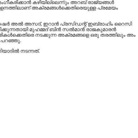
​ഗീകരിക്കാൻ കഴിയില്ലെന്നും അറബ് രാജ്യങ്ങൾ
േളനത്തിലാണ് അക്രമങ്ങൾക്കെതിരെയുള്ള പ്രമേയം
് ബാഷർ അൽ അസദ്, ഇറാൻ പ്രസിഡന്റ് ഇബ്രാഹിം റൈസി
ിക്കുന്നതായി മുഹമ്മദ് ബിൻ സൽമാൻ രാജകുമാരൻ
കൾക്കെതിരെ നടക്കുന്ന അക്രമങ്ങളെ ഒരു തരത്തിലും അം​
 പറഞ്ഞു.
ാദില്‍ നടന്നത്.