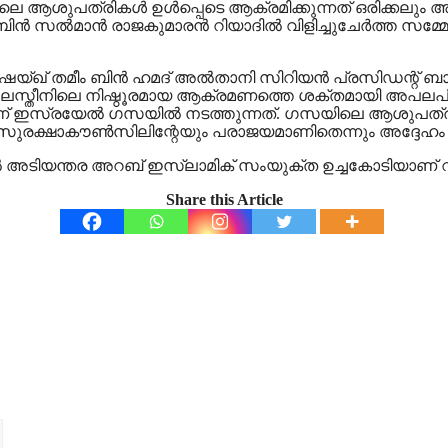
െ ആശുപത്രികൾ ഉൾപ്പെടെ ആക്രമിക്കുന്നത് ഒരിക്കലും അം
് ബിൻ സൽമാൻ രാജകുമാരൻ റിയാദിൽ വിളിച്ചുചേർത്ത സമ്മ
ർ ഷെയ്ഖ് തമീം ബിൻ ഹമദ് അൽതാനി സിറിയൻ പ്രസിഡന്റ
. പലസ്തീനിലെ നിഷ്ഠൂരമായ ആക്രമണത്തെ ശക്തമായി അപലപ
ാണ് ഇസ്രയേൽ ​ഗസയിൽ നടത്തുന്നത്. ​ഗസയിലെ ആശുപത്രി
യും സുരക്ഷാകൗൺസിലിന്റേയും പരാജയമാണിതെന്നും അദ്ദേഹം
ല്‍ അടിയന്തര അറബ് ഇസ്ലാമിക് സംയുക്ത ഉച്ചകോടിയാണ് റിയ
Share this Article