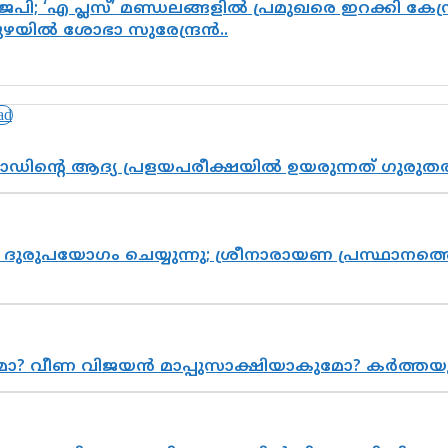
പി; ‘എ പ്ലസ്’ മണ്ഡലങ്ങളിൽ പ്രമുഖരെ ഇറക്കി കേന്ദ
പുഴയിൽ ശോഭാ സുരേന്ദ്രൻ..
ോഡിന്റെ ആദ്യ പ്രളയപരീക്ഷയിൽ ഉയരുന്നത് ഗുരുത
ുരുപയോഗം ചെയ്യുന്നു; ശ്രീനാരായണ പ്രസ്ഥാനത്തെ
ുമോ? വീണ വിജയൻ മാപ്പുസാക്ഷിയാകുമോ? കർത്ത