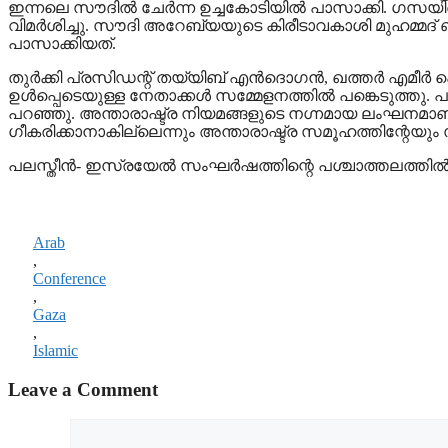
ഇന്നലെ സൗദിൽ ചേർന്ന ഉച്ചകോടിയിൽ പാസാക്കി. ​ഗസയില
വിമർശിച്ചു. സൗദി അറേബ്യയുടെ കിരീടാവകാശി മുഹമ്മദ
പാസാക്കിയത്.
തുർക്കി പ്രസിഡന്റ് തയ്യിബ് എൻദൊ​ഗൻ, ഖത്തർ എമീ
ഉൾപ്പെടെയുള്ള നേതാക്കൾ സമ്മേളനത്തിൽ പങ്കെടുത്തു
പറഞ്ഞു. അന്താരാഷ്ട്ര നിയമങ്ങളുടെ ന​​ഗ്നമായ ലംഘനമ
ഗീകരിക്കാനാകില്ലെന്നും അന്താരാഷ്ട്ര സമൂഹത്തിന്റേ
പലസ്തീന്‍- ഇസ്രയേല്‍ സംഘര്‍ഷത്തിന്റെ പശ്ചാത്തലത്തി
Arab
,
Conference
,
Gaza
,
Islamic
Leave a Comment