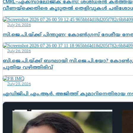
CMRL–എക്‌സാലോജിക് കേസ്: ശശിധരൻ കർത്തയുട
വീണയ്‌ക്കെതിരെ കൂടുതൽ തെളിവുകൾ പരിശോധിച
July 26, 2026
സി.ജെ.പി.യ്ക്ക് പിന്തുണ; കോൺഗ്രസ് ദേശീയ നേതൃ
July 26, 2026
ബി.ജെ.പി.യ്ക്ക് ബദലായി സി.ജെ.പി.യോ? കോൺഗ്ര
പുതിയ വഴിത്തിരിവ്
July 23, 2026
എഡിജിപി എം.ആർ. അജിത്ത് കുമാറിനെതിരായ 