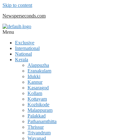
Skip to content
Newsperseconds.com
Menu
Exclusive
International
National
Kerala
Alappuzha
Eranakulam
Idukki
Kannur
Kasaragod
Kollam
Kottayam
Kozhikode
Malappuram
Palakkad
Pathanamthitta
Thrissur
Trivandrum
Wayanad