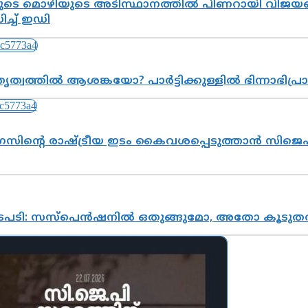
െ മൊഴിയുടെ അടിസ്ഥാനത്തിൽ പിണറായി വിജയനെ 
്ച് ഇഡി
ത്വത്തിൽ ആശങ്കയോ? പാർട്ടിക്കുള്ളിൽ ഭിന്നാഭിപ
സിന്റെ രാഷ്ട്രീയ ഇടം കൈവശപ്പെടുത്താൻ സിജെപി
നടപടി: സസ്പെൻഷനിൽ ഒതുങ്ങുമോ, അതോ കൂടുതൽ