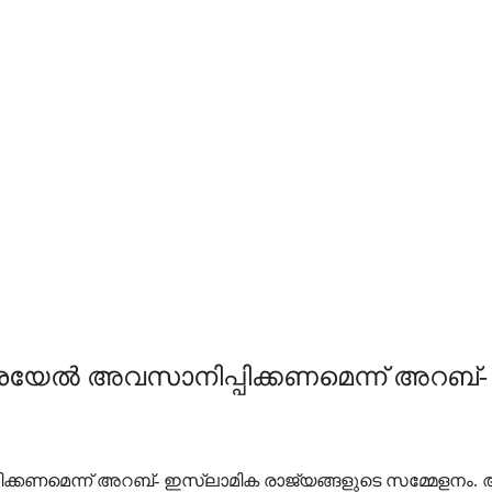
 അവസാനിപ്പിക്കണമെന്ന് അറബ്- ഇ
െന്ന് അറബ്- ഇസ്ലാമിക രാജ്യങ്ങളുടെ സമ്മേളനം. ആക