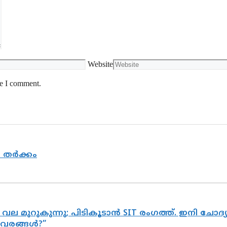
Website
me I comment.
യ തർക്കം
 വല മുറുകുന്നു; പിടികൂടാൻ SIT രംഗത്ത്. ഇനി ചോ
ിവരങ്ങൾ?”