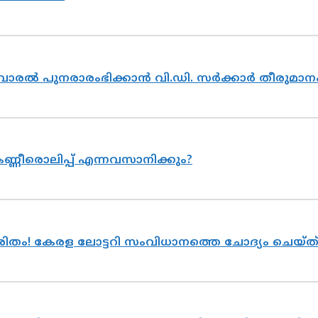
ൽവാരൽ പുനരാരംഭിക്കാൻ വി.ഡി. സർക്കാർ തീരുമാന
ണ്ണീരൊലിപ്പ് എന്നവസാനിക്കും?
ുരിതം! കേരള ലോട്ടറി സംവിധാനത്തെ ചോദ്യം ചെയ്