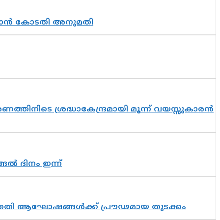
തുടരാൻ കോടതി അനുമതി
തിനിടെ ശ്രദ്ധാകേന്ദ്രമായി മൂന്ന് വയസ്സുകാരൻ
ങൽ ദിനം ഇന്ന്
 സപ്തതി ആഘോഷങ്ങൾക്ക് പ്രൗഢമായ തുടക്കം