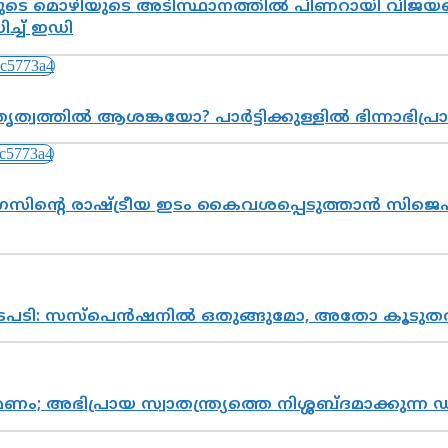
െ മൊഴിയുടെ അടിസ്ഥാനത്തിൽ പിണറായി വിജയനെ 
്ച് ഇഡി
ത്വത്തിൽ ആശങ്കയോ? പാർട്ടിക്കുള്ളിൽ ഭിന്നാഭിപ
സിന്റെ രാഷ്ട്രീയ ഇടം കൈവശപ്പെടുത്താൻ സിജെപി
നടപടി: സസ്പെൻഷനിൽ ഒതുങ്ങുമോ, അതോ കൂടുതൽ
പ്രായ സ്വാതന്ത്ര്യത്തെ നിശ്ശബ്ദമാക്കുന്ന ഡ