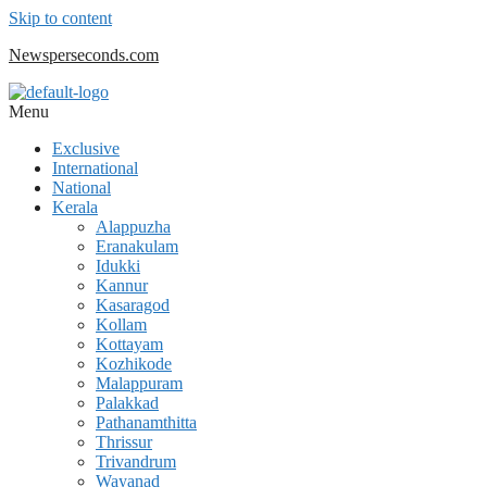
Skip to content
Newsperseconds.com
Menu
Exclusive
International
National
Kerala
Alappuzha
Eranakulam
Idukki
Kannur
Kasaragod
Kollam
Kottayam
Kozhikode
Malappuram
Palakkad
Pathanamthitta
Thrissur
Trivandrum
Wayanad