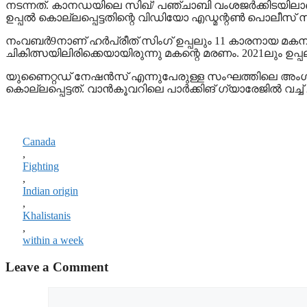
നടന്നത്. കാനഡയിലെ സിഖ്/ പഞ്ചാബി വംശജര്‍ക്കിടയിലാണ് 
ഉപ്പല്‍ കൊല്ലപ്പെട്ടതിന്റെ വിഡിയോ എഡ്മന്റണ്‍ പൊലീസ് സര
നംവബര്‍9നാണ് ഹര്‍പ്രീത് സിംഗ് ഉപ്പലും 11 കാരനായ മകനും
ചികിത്സയിലിരിക്കെയായിരുന്നു മകന്റെ മരണം. 2021ലും ഉപ
യുണൈറ്റഡ് നേഷന്‍സ് എന്നുപേരുള്ള സംഘത്തിലെ അംഗമെന്ന
കൊല്ലപ്പെട്ടത്. വാന്‍കൂവറിലെ പാര്‍ക്കിങ് ഗ്യാരേജില്‍ വച്
Canada
,
Fighting
,
Indian origin
,
Khalistanis
,
within a week
Leave a Comment