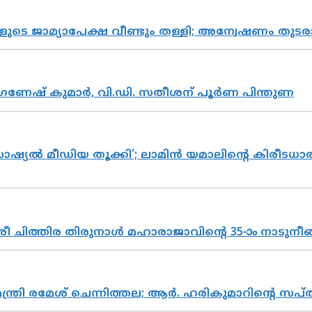
ികളുടെ ജാമ്യാപേക്ഷ വീണ്ടും തള്ളി; അന്വേഷണം 
ഗണേഷ് കുമാർ, വി.ഡി. സതീശന് പൂർണ പിന്തുണ
ൽ മീഡിയ തൂക്കി’; ലാമിൻ യമാലിന്റെ കിരീടധാരണത്
 ചിത്തിര തിരുനാൾ മഹാരാജാവിന്റെ 35-ാം നാടുനീങ്
മന്ത്രി രമേശ് ചെന്നിത്തല; ആർ. ഹരികുമാറിന്റെ