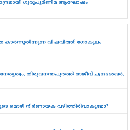
ിസാന്ദ്രമായി ഗുരുപൂർണിമ ആഘോഷം
 കാർന്നുതിന്നുന്ന വിഷവിത്ത്: ഗോകുലം
നേതൃത്വം, തിരുവനന്തപുരത്ത് രാജീവ് ചന്ദ്രശേഖർ,
യുടെ മൊഴി നിർണായക വഴിത്തിരിവാകുമോ?