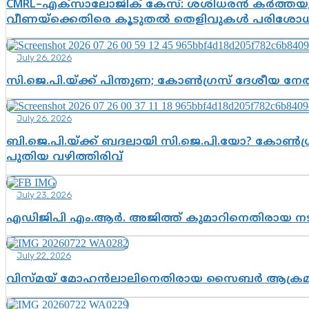
CMRL–എക്‌സാലോജിക് കേസ്: ശശിധരൻ കർത്തയുട
വീണയ്‌ക്കെതിരെ കൂടുതൽ തെളിവുകൾ പരിശോധിച
July 26, 2026
സി.ജെ.പി.യ്ക്ക് പിന്തുണ; കോൺഗ്രസ് ദേശീയ നേതൃ
July 26, 2026
ബി.ജെ.പി.യ്ക്ക് ബദലായി സി.ജെ.പി.യോ? കോൺഗ്ര
പുതിയ വഴിത്തിരിവ്
July 23, 2026
എഡിജിപി എം.ആർ. അജിത്ത് കുമാറിനെതിരായ 
July 22, 2026
വിസ്മയ് മോഹൻലാലിനെതിരായ സൈബർ ആക്രമണം; അഭി