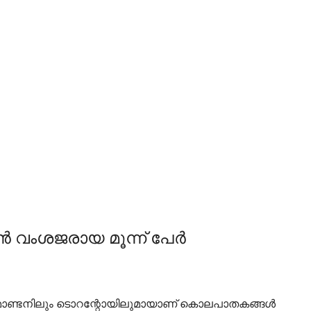
ന്‍ വംശജരായ മൂന്ന് പേർ
 എഡ്‌മോണ്ടനിലും ടൊറന്റോയിലുമായാണ് കൊലപാതകങ്ങള്‍