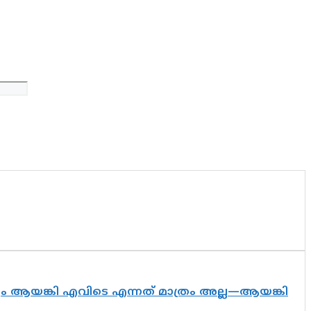
ദ്യം ആയങ്കി എവിടെ എന്നത് മാത്രം അല്ല—ആയങ്കി