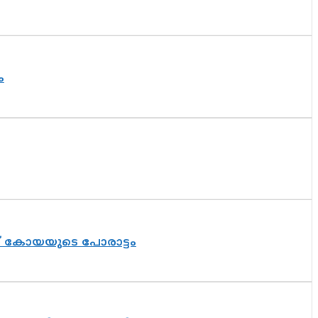
ം
ത് കോയയുടെ പോരാട്ടം