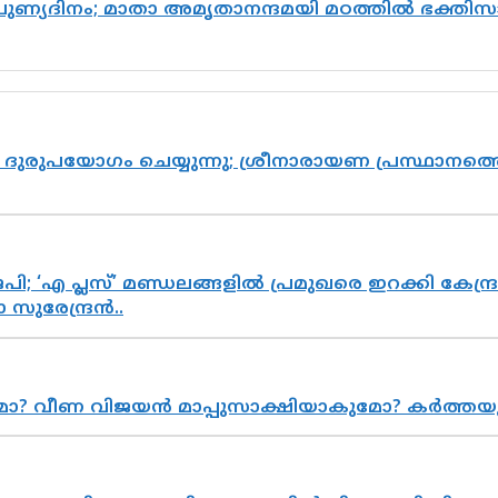
 പുണ്യദിനം; മാതാ അമൃതാനന്ദമയി മഠത്തിൽ ഭക്ത
ുരുപയോഗം ചെയ്യുന്നു; ശ്രീനാരായണ പ്രസ്ഥാനത്തെ
; ‘എ പ്ലസ്’ മണ്ഡലങ്ങളിൽ പ്രമുഖരെ ഇറക്കി കേന്ദ്ര
സുരേന്ദ്രൻ..
ുമോ? വീണ വിജയൻ മാപ്പുസാക്ഷിയാകുമോ? കർത്ത