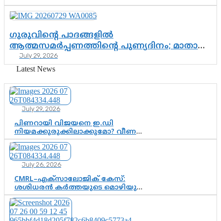
പോരാട്ടം
ഗുരുവിന്റെ പാദങ്ങളിൽ
ആത്മസമർപ്പണത്തിന്റെ പുണ്യദിനം; മാതാ
July 29, 2026
അമൃതാനന്ദമയി മഠത്തിൽ ഭക്തിസാന്ദ്രമായി
ഗുരുപൂർണിമ ആഘോഷം
Latest News
July 29, 2026
പിണറായി വിജയനെ ഇ.ഡി
നിയമക്കുരുക്കിലാക്കുമോ? വീണ
വിജയൻ മാപ്പുസാക്ഷിയാകുമോ?
കർത്തയുടെ മൊഴി നിർണായക
വഴിത്തിരിവാകുമോ?
July 26, 2026
CMRL–എക്‌സാലോജിക് കേസ്:
ശശിധരൻ കർത്തയുടെ മൊഴിയുടെ
അടിസ്ഥാനത്തിൽ പിണറായി
വിജയനെ ചോദ്യം ചെയ്യുന്നതിൽ ഉടൻ
തീരുമാനം; വീണയ്‌ക്കെതിരെ