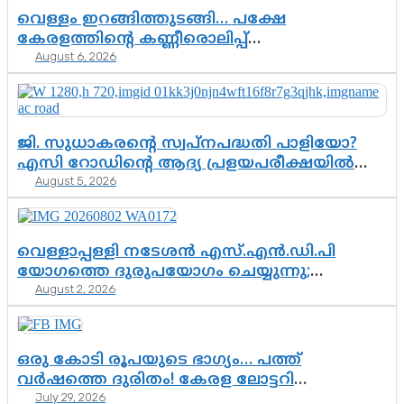
വെള്ളം ഇറങ്ങിത്തുടങ്ങി… പക്ഷേ
കേരളത്തിന്റെ കണ്ണീരൊലിപ്പ്
August 6, 2026
എന്നവസാനിക്കും?
ജി. സുധാകരന്റെ സ്വപ്നപദ്ധതി പാളിയോ?
എസി റോഡിന്റെ ആദ്യ പ്രളയപരീക്ഷയിൽ
August 5, 2026
ഉയരുന്നത് ഗുരുതര ചോദ്യങ്ങൾ
വെള്ളാപ്പള്ളി നടേശൻ എസ്.എൻ.ഡി.പി
യോഗത്തെ ദുരുപയോഗം ചെയ്യുന്നു;
August 2, 2026
ശ്രീനാരായണ പ്രസ്ഥാനത്തെ കാർന്നുതിന്നുന്ന
വിഷവിത്ത്: ഗോകുലം ഗോപാലൻ
ഒരു കോടി രൂപയുടെ ഭാഗ്യം… പത്ത്
വർഷത്തെ ദുരിതം! കേരള ലോട്ടറി
July 29, 2026
സംവിധാനത്തെ ചോദ്യം ചെയ്ത് കോയയുടെ