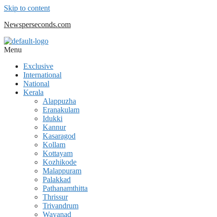
Skip to content
Newsperseconds.com
Menu
Exclusive
International
National
Kerala
Alappuzha
Eranakulam
Idukki
Kannur
Kasaragod
Kollam
Kottayam
Kozhikode
Malappuram
Palakkad
Pathanamthitta
Thrissur
Trivandrum
Wayanad