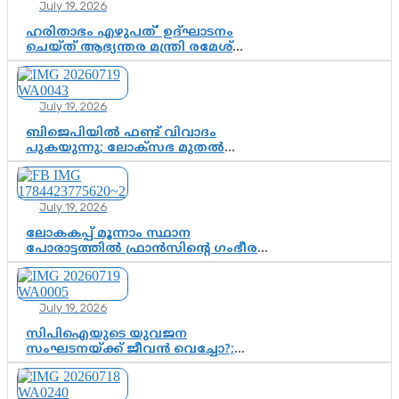
July 19, 2026
ഹരിതാഭം എഴുപത്’ ഉദ്ഘാടനം
ചെയ്ത് ആഭ്യന്തര മന്ത്രി രമേശ്
ചെന്നിത്തല; ആർ. ഹരികുമാറിന്റെ
സപ്തതി ആഘോഷങ്ങൾക്ക്
പ്രൗഢമായ തുടക്കം
July 19, 2026
ബിജെപിയിൽ ഫണ്ട് വിവാദം
പുകയുന്നു; ലോക്സഭ മുതൽ
നിയമസഭ വരെ 140 മണ്ഡലങ്ങളിലെ
ഫണ്ട് വിനിയോഗം
പരിശോധിക്കുമോ? കേന്ദ്രത്തിനും
July 19, 2026
ആർഎസ്എസിനും കേരള
ഘടകത്തോട് അതൃപ്തി
ലോകകപ്പ് മൂന്നാം സ്ഥാന
പോരാട്ടത്തിൽ ഫ്രാൻസിന്റെ ഗംഭീര
തിരിച്ചുവരവ്; ഗോൾവേട്ടയിൽ
മെസ്സിയെ മറികടന്ന് എംബാപ്പെ
July 19, 2026
സിപിഐയുടെ യുവജന
സംഘടനയ്ക്ക് ജീവൻ വെച്ചോ?;
ജിസ്മോന്റെ വിമർശനം രാഷ്ട്രീയ
ഇരട്ടത്താപ്പെന്ന് ചർച്ച