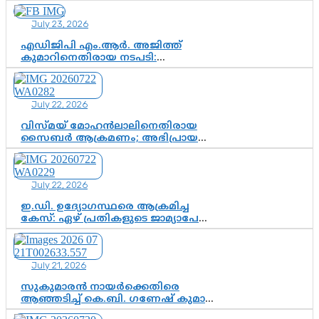
രാഷ്ട്രീയ ഇടം കൈവശപ്പെടുത്താൻ
സിജെപി ഉയർന്നുകഴിഞ്ഞോ?
July 23, 2026
ഇന്ത്യൻ രാഷ്ട്രീയത്തിലെ പുതിയ
വഴിത്തിരിവ്
എഡിജിപി എം.ആർ. അജിത്ത്
കുമാറിനെതിരായ നടപടി:
സസ്പെൻഷനിൽ ഒതുങ്ങുമോ,
അതോ കൂടുതൽ കടുത്ത
നടപടികളിലേക്കോ?
July 22, 2026
വിസ്മയ് മോഹൻലാലിനെതിരായ
സൈബർ ആക്രമണം; അഭിപ്രായ
സ്വാതന്ത്ര്യത്തെ നിശ്ശബ്ദമാക്കുന്ന
ഡിജിറ്റൽ ഗുണ്ടായിസത്തിന് അറുതി
വേണം
July 22, 2026
ഇ.ഡി. ഉദ്യോഗസ്ഥരെ ആക്രമിച്ച
കേസ്: ഏഴ് പ്രതികളുടെ ജാമ്യാപേക്ഷ
വീണ്ടും തള്ളി; അന്വേഷണം തുടരാൻ
കോടതി അനുമതി
July 21, 2026
സുകുമാരൻ നായർക്കെതിരെ
ആഞ്ഞടിച്ച് കെ.ബി. ഗണേഷ് കുമാർ,
വി.ഡി. സതീശന് പൂർണ പിന്തുണ