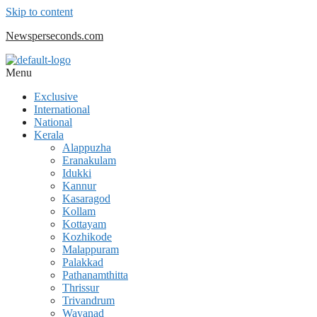
Skip to content
Newsperseconds.com
Menu
Exclusive
International
National
Kerala
Alappuzha
Eranakulam
Idukki
Kannur
Kasaragod
Kollam
Kottayam
Kozhikode
Malappuram
Palakkad
Pathanamthitta
Thrissur
Trivandrum
Wayanad