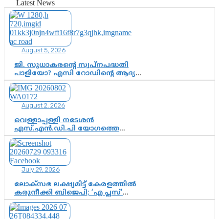
ഗുരുപൂർണിമ ആഘോഷം
Latest News
August 5, 2026
ജി. സുധാകരന്റെ സ്വപ്നപദ്ധതി
പാളിയോ? എസി റോഡിന്റെ ആദ്യ
പ്രളയപരീക്ഷയിൽ ഉയരുന്നത്
ഗുരുതര ചോദ്യങ്ങൾ
August 2, 2026
വെള്ളാപ്പള്ളി നടേശൻ
എസ്.എൻ.ഡി.പി യോഗത്തെ
ദുരുപയോഗം ചെയ്യുന്നു;
ശ്രീനാരായണ പ്രസ്ഥാനത്തെ
കാർന്നുതിന്നുന്ന വിഷവിത്ത്:
ഗോകുലം ഗോപാലൻ
July 29, 2026
ലോക്സഭ ലക്ഷ്യമിട്ട് കേരളത്തിൽ
കരുനീക്കി ബിജെപി; ‘എ പ്ലസ്’
മണ്ഡലങ്ങളിൽ പ്രമുഖരെ ഇറക്കി
കേന്ദ്രനേതൃത്വം, തിരുവനന്തപുരത്ത്
രാജീവ് ചന്ദ്രശേഖർ, ആറ്റിങ്ങലിൽ