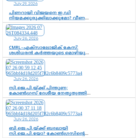
July 29, 2026
കെ. സുരേന്ദ്രൻ; ആലപ്പുഴയിൽ
ശോഭാ സുരേന്ദ്രൻ..
പിണറായി വിജയനെ ഇ.ഡി
നിയമക്കുരുക്കിലാക്കുമോ? വീണ
വിജയൻ മാപ്പുസാക്ഷിയാകുമോ?
കർത്തയുടെ മൊഴി നിർണായക
വഴിത്തിരിവാകുമോ?
July 26, 2026
CMRL–എക്‌സാലോജിക് കേസ്:
ശശിധരൻ കർത്തയുടെ മൊഴിയുടെ
അടിസ്ഥാനത്തിൽ പിണറായി
വിജയനെ ചോദ്യം ചെയ്യുന്നതിൽ ഉടൻ
തീരുമാനം; വീണയ്‌ക്കെതിരെ
കൂടുതൽ തെളിവുകൾ പരിശോധിച്ച്
July 26, 2026
ഇഡി
സി.ജെ.പി.യ്ക്ക് പിന്തുണ;
കോൺഗ്രസ് ദേശീയ നേതൃത്വത്തിൽ
ആശങ്കയോ? പാർട്ടിക്കുള്ളിൽ
ഭിന്നാഭിപ്രായമെന്ന വിലയിരുത്തൽ
July 26, 2026
ബി.ജെ.പി.യ്ക്ക് ബദലായി
സി.ജെ.പി.യോ? കോൺഗ്രസിന്റെ