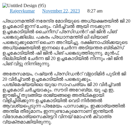
Rajeevkumar
November 22, 2023
8:27 am
പ്രധാനമന്ത്രി നരേന്ദ്ര മോദിയുടെ അധ്യക്ഷതയിൽ ജി 20
ഉച്ചകോടി ഇന്ന് ചേരും. വിർച്ച്വൽ ആയി നടക്കുന്ന
ഉച്ചകോടിയിൽ ചൈനീസ് പ്രസിഡന്‍റ് ഷി ജിൻ പിങ്
പങ്കെടുക്കില്ല. പകരം പ്രധാനമന്ത്രി ലി ഖിയാങ്
പങ്കെടുക്കുമെന്ന് ചെെന അറിയിച്ചു. ദക്ഷിണാഫ്രിക്കയുടെ
അധ്യക്ഷതയിൽ ഇന്നലെ ചേർന്ന അടിയന്തര ബ്രിക്സ്
ഉച്ചകോടിയിൽ ഷി ജിൻ പിങ് പങ്കെടുത്തിരുന്നു. മുൻപ്,
ദില്ലിയിൽ ചേർന്ന ജി 20 ഉച്ചകോടിയിൽ നിന്നും ഷി ജിൻ
പിങ് വിട്ടു നിന്നിരുന്നു.
അതേസമയം, റഷ്യൻ പ്രസിഡന്‍റ് വ്ളാദിമിർ പുടിൻ ജി
20 വിർച്ച്വൽ ഉച്ചകോടിയിൽ പങ്കെടുക്കും.
പശ്ചിമേഷ്യയിലെ യുദ്ധ സാഹചര്യം ജി 20 വിർച്ച്വൽ
ഉച്ചകോടി ചർച്ചയാകും. സൗദി അറേബ്യ, യു എ ഇ,
ഈജിപ്ത് തുടങ്ങിയ രാജ്യങ്ങളെ അതിഥികളായി
വിളിച്ചിരിക്കുന്ന ഉച്ചകോടിയിൽ വെടി നിർത്തൽ
ആവശ്യപ്പെടുന്ന പ്രമേയം പാസാക്കും. ഇക്കാര്യത്തിൽ
അന്തിമ തീരുമാനം ഇന്നുണ്ടാകുമെന്നാണ് ഇന്ത്യൻ
വിദേശകാര്യസെക്രട്ടറി വിനയ് മോഹൻ ക്വാത്ര
വ്യക്തമാക്കിയിരുന്നു.