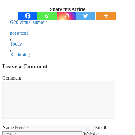
Share this Article
G20 virtual summit
,
not attend
,
Today
,
Xi Jinping
Leave a Comment
Comment
Name
Email
Website