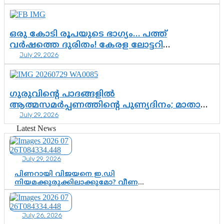
വിഷവിത്ത്: ഗോകുലം ഗോപാലൻ
ഒരു കോടി രൂപയുടെ ഭാഗ്യം… പത്ത്
വർഷത്തെ ദുരിതം! കേരള ലോട്ടറി
July 29, 2026
സംവിധാനത്തെ ചോദ്യം ചെയ്ത് കോയയുടെ
പോരാട്ടം
ഗുരുവിന്റെ പാദങ്ങളിൽ
ആത്മസമർപ്പണത്തിന്റെ പുണ്യദിനം; മാതാ
July 29, 2026
അമൃതാനന്ദമയി മഠത്തിൽ ഭക്തിസാന്ദ്രമായി
ഗുരുപൂർണിമ ആഘോഷം
Latest News
July 29, 2026
പിണറായി വിജയനെ ഇ.ഡി
നിയമക്കുരുക്കിലാക്കുമോ? വീണ
വിജയൻ മാപ്പുസാക്ഷിയാകുമോ?
കർത്തയുടെ മൊഴി നിർണായക
വഴിത്തിരിവാകുമോ?
July 26, 2026