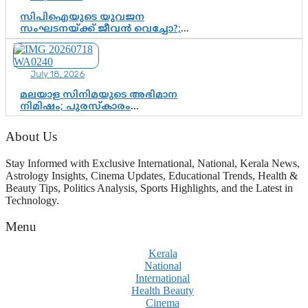
സിപിഐയുടെ യുവജന
സംഘടനയ്ക്ക് ജീവൻ വെച്ചോ?;
ജിസ്മോന്റെ വിമർശനം രാഷ്ട്രീയ
ഇരട്ടത്താപ്പെന്ന് ചർച്ച
July 18, 2026
മലയാള സിനിമയുടെ അഭിമാന
നിമിഷം; പുരസ്‌കാരം
ആഘോഷമാകട്ടെ, മികവ് ശീലമാകട്ടെ
About Us
Stay Informed with Exclusive International, National, Kerala News,
Astrology Insights, Cinema Updates, Educational Trends, Health &
Beauty Tips, Politics Analysis, Sports Highlights, and the Latest in
Technology.
Menu
Kerala
National
International
Health Beauty
Cinema