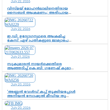
July 22, 2026
വിസ്മയ് മോഹൻലാലിനെതിരായ
സൈബർ ആക്രമണം; അഭിപ്രായ
സ്വാതന്ത്ര്യത്തെ നിശ്ശബ്ദമാക്കുന്ന
ഡിജിറ്റൽ ഗുണ്ടായിസത്തിന് അറുതി
വേണം
July 22, 2026
ഇ.ഡി. ഉദ്യോഗസ്ഥരെ ആക്രമിച്ച
കേസ്: ഏഴ് പ്രതികളുടെ ജാമ്യാപേക്ഷ
വീണ്ടും തള്ളി; അന്വേഷണം തുടരാൻ
കോടതി അനുമതി
July 21, 2026
സുകുമാരൻ നായർക്കെതിരെ
ആഞ്ഞടിച്ച് കെ.ബി. ഗണേഷ് കുമാർ,
വി.ഡി. സതീശന് പൂർണ പിന്തുണ
July 20, 2026
‘അണ്ണൻ വേൾഡ് കപ്പ് തൂക്കിയപ്പോൾ
അനിയൻ സോഷ്യൽ മീഡിയ തൂക്കി’;
ലാമിൻ യമാലിന്റെ
കിരീടധാരണത്തിനിടെ
July 20, 2026
ശ്രദ്ധാകേന്ദ്രമായി മൂന്ന് വയസ്സുകാരൻ