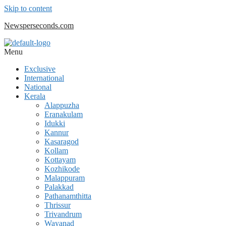
Skip to content
Newsperseconds.com
Menu
Exclusive
International
National
Kerala
Alappuzha
Eranakulam
Idukki
Kannur
Kasaragod
Kollam
Kottayam
Kozhikode
Malappuram
Palakkad
Pathanamthitta
Thrissur
Trivandrum
Wayanad