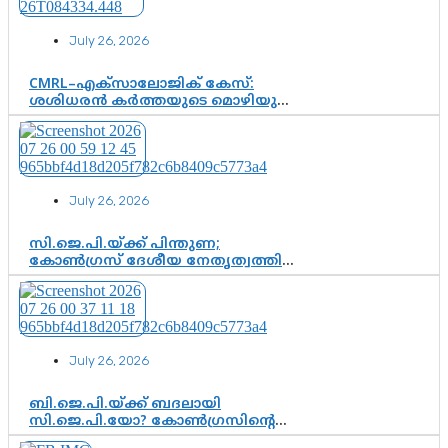
വഴിത്തിരിവാകുമോ?
July 26, 2026
CMRL–എക്‌സാലോജിക് കേസ്:
ശശിധരൻ കർത്തയുടെ മൊഴിയുടെ
അടിസ്ഥാനത്തിൽ പിണറായി
വിജയനെ ചോദ്യം ചെയ്യുന്നതിൽ ഉടൻ
തീരുമാനം; വീണയ്‌ക്കെതിരെ
കൂടുതൽ തെളിവുകൾ പരിശോധിച്ച്
ഇഡി
July 26, 2026
സി.ജെ.പി.യ്ക്ക് പിന്തുണ;
കോൺഗ്രസ് ദേശീയ നേതൃത്വത്തിൽ
ആശങ്കയോ? പാർട്ടിക്കുള്ളിൽ
ഭിന്നാഭിപ്രായമെന്ന വിലയിരുത്തൽ
July 26, 2026
ബി.ജെ.പി.യ്ക്ക് ബദലായി
സി.ജെ.പി.യോ? കോൺഗ്രസിന്റെ
രാഷ്ട്രീയ ഇടം കൈവശപ്പെടുത്താൻ