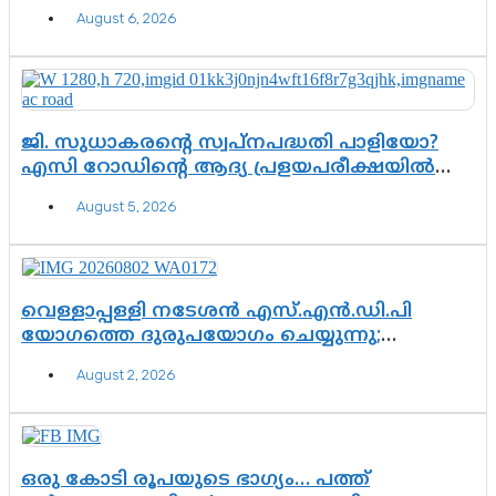
എന്നവസാനിക്കും?
August 6, 2026
ജി. സുധാകരന്റെ സ്വപ്നപദ്ധതി പാളിയോ?
എസി റോഡിന്റെ ആദ്യ പ്രളയപരീക്ഷയിൽ
ഉയരുന്നത് ഗുരുതര ചോദ്യങ്ങൾ
August 5, 2026
വെള്ളാപ്പള്ളി നടേശൻ എസ്.എൻ.ഡി.പി
യോഗത്തെ ദുരുപയോഗം ചെയ്യുന്നു;
ശ്രീനാരായണ പ്രസ്ഥാനത്തെ കാർന്നുതിന്നുന്ന
August 2, 2026
വിഷവിത്ത്: ഗോകുലം ഗോപാലൻ
ഒരു കോടി രൂപയുടെ ഭാഗ്യം… പത്ത്