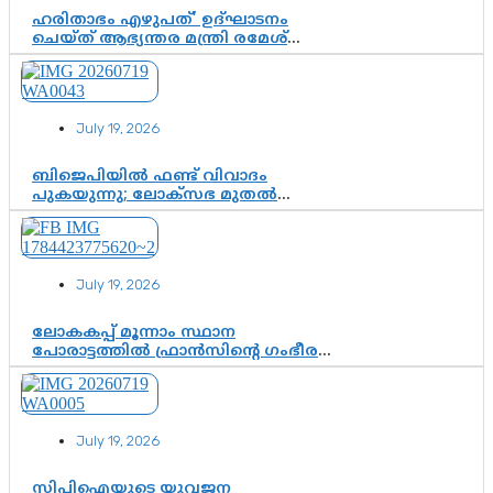
ഹരിതാഭം എഴുപത്’ ഉദ്ഘാടനം
ചെയ്ത് ആഭ്യന്തര മന്ത്രി രമേശ്
ചെന്നിത്തല; ആർ. ഹരികുമാറിന്റെ
സപ്തതി ആഘോഷങ്ങൾക്ക്
പ്രൗഢമായ തുടക്കം
July 19, 2026
ബിജെപിയിൽ ഫണ്ട് വിവാദം
പുകയുന്നു; ലോക്സഭ മുതൽ
നിയമസഭ വരെ 140 മണ്ഡലങ്ങളിലെ
ഫണ്ട് വിനിയോഗം
പരിശോധിക്കുമോ? കേന്ദ്രത്തിനും
ആർഎസ്എസിനും കേരള
July 19, 2026
ഘടകത്തോട് അതൃപ്തി
ലോകകപ്പ് മൂന്നാം സ്ഥാന
പോരാട്ടത്തിൽ ഫ്രാൻസിന്റെ ഗംഭീര
തിരിച്ചുവരവ്; ഗോൾവേട്ടയിൽ
മെസ്സിയെ മറികടന്ന് എംബാപ്പെ
July 19, 2026
സിപിഐയുടെ യുവജന