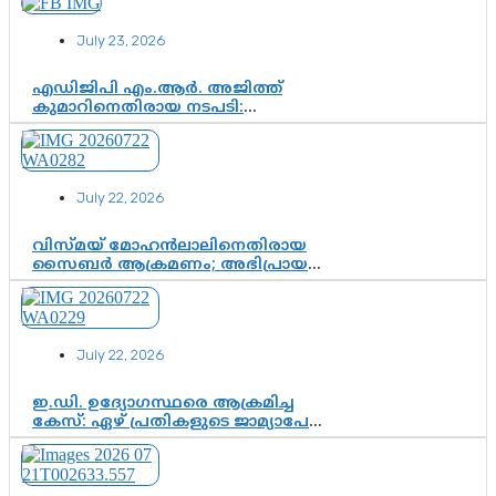
സിജെപി ഉയർന്നുകഴിഞ്ഞോ?
ഇന്ത്യൻ രാഷ്ട്രീയത്തിലെ പുതിയ
July 23, 2026
വഴിത്തിരിവ്
എഡിജിപി എം.ആർ. അജിത്ത്
കുമാറിനെതിരായ നടപടി:
സസ്പെൻഷനിൽ ഒതുങ്ങുമോ,
അതോ കൂടുതൽ കടുത്ത
നടപടികളിലേക്കോ?
July 22, 2026
വിസ്മയ് മോഹൻലാലിനെതിരായ
സൈബർ ആക്രമണം; അഭിപ്രായ
സ്വാതന്ത്ര്യത്തെ നിശ്ശബ്ദമാക്കുന്ന
ഡിജിറ്റൽ ഗുണ്ടായിസത്തിന് അറുതി
വേണം
July 22, 2026
ഇ.ഡി. ഉദ്യോഗസ്ഥരെ ആക്രമിച്ച
കേസ്: ഏഴ് പ്രതികളുടെ ജാമ്യാപേക്ഷ
വീണ്ടും തള്ളി; അന്വേഷണം തുടരാൻ
കോടതി അനുമതി