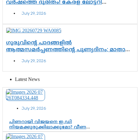
വർഷത്തെ ദുരിതം! കേരള ലോട്ടറി
സംവിധാനത്തെ ചോദ്യം ചെയ്ത് കോയയുടെ
July 29, 2026
പോരാട്ടം
ഗുരുവിന്റെ പാദങ്ങളിൽ
ആത്മസമർപ്പണത്തിന്റെ പുണ്യദിനം; മാതാ
അമൃതാനന്ദമയി മഠത്തിൽ ഭക്തിസാന്ദ്രമായി
July 29, 2026
ഗുരുപൂർണിമ ആഘോഷം
Latest News
July 29, 2026
പിണറായി വിജയനെ ഇ.ഡി
നിയമക്കുരുക്കിലാക്കുമോ? വീണ
വിജയൻ മാപ്പുസാക്ഷിയാകുമോ?
കർത്തയുടെ മൊഴി നിർണായക