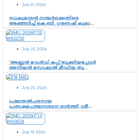
July 21, 2026
സുകുമാരൻ നായർക്കെതിരെ
ആഞ്ഞടിച്ച് കെ.ബി. ഗണേഷ് കുമാർ,
വി.ഡി. സതീശന് പൂർണ പിന്തുണ
July 20, 2026
‘അണ്ണൻ വേൾഡ് കപ്പ് തൂക്കിയപ്പോൾ
അനിയൻ സോഷ്യൽ മീഡിയ തൂക്കി’;
ലാമിൻ യമാലിന്റെ
കിരീടധാരണത്തിനിടെ
ശ്രദ്ധാകേന്ദ്രമായി മൂന്ന് വയസ്സുകാരൻ
July 20, 2026
ചുണക്കുട്ടൻ
പ്രജാതൽപരനായ
പ്രത്യക്ഷപത്മനാഭനെ ഓർത്ത്; ശ്രീ
ചിത്തിര തിരുനാൾ മഹാരാജാവിന്റെ
35-ാം നാടുനീങ്ങൽ ദിനം ഇന്ന്
July 19, 2026