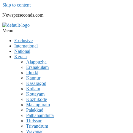
Skip to content
Newsperseconds.com
Menu
Exclusive
International
National
Kerala
Alappuzha
Eranakulam
Idukki
Kannur
Kasaragod
Kollam
Kottayam
Kozhikode
Malappuram
Palakkad
Pathanamthitta
Thrissur
Trivandrum
Wayanad