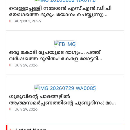
വെള്ളാപ്പള്ളി നടേശൻ എസ്.എൻ.ഡി.പി
യോഗത്തെ ദുരുപയോഗം ചെയ്യുന്നു;
ശ്രീനാരായണ പ്രസ്ഥാനത്തെ
August 2, 2026
കാർന്നുതിന്നുന്ന വിഷവിത്ത്: ഗോകുലം
ഗോപാലൻ
ഒരു കോടി രൂപയുടെ ഭാഗ്യം… പത്ത്
വർഷത്തെ ദുരിതം! കേരള ലോട്ടറി
സംവിധാനത്തെ ചോദ്യം ചെയ്ത്
July 29, 2026
കോയയുടെ പോരാട്ടം
ഗുരുവിന്റെ പാദങ്ങളിൽ
ആത്മസമർപ്പണത്തിന്റെ പുണ്യദിനം; മാതാ
അമൃതാനന്ദമയി മഠത്തിൽ
July 29, 2026
ഭക്തിസാന്ദ്രമായി ഗുരുപൂർണിമ
ആഘോഷം