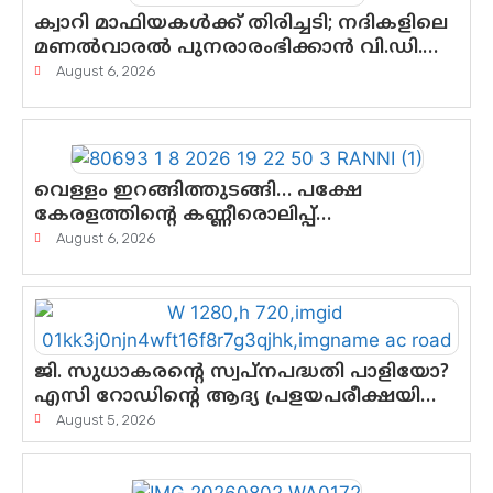
ക്വാറി മാഫിയകൾക്ക് തിരിച്ചടി; നദികളിലെ
മണൽവാരൽ പുനരാരംഭിക്കാൻ വി.ഡി.
സർക്കാർ തീരുമാനം
August 6, 2026
വെള്ളം ഇറങ്ങിത്തുടങ്ങി… പക്ഷേ
കേരളത്തിന്റെ കണ്ണീരൊലിപ്പ്
എന്നവസാനിക്കും?
August 6, 2026
ജി. സുധാകരന്റെ സ്വപ്നപദ്ധതി പാളിയോ?
എസി റോഡിന്റെ ആദ്യ പ്രളയപരീക്ഷയിൽ
ഉയരുന്നത് ഗുരുതര ചോദ്യങ്ങൾ
August 5, 2026