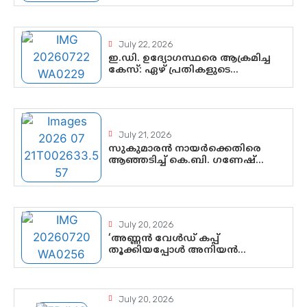
സ്വാതന്ത്ര്യത്തെ നിശ്ശബ്ദമാക്കുന്ന
ഡിജിറ്റൽ ഗുണ്ടായിസത്തിന്
അറുതി വേണം
July 22, 2026
ഇ.ഡി. ഉദ്യോഗസ്ഥരെ ആക്രമിച്ച
കേസ്: ഏഴ് പ്രതികളുടെ
ജാമ്യാപേക്ഷ വീണ്ടും തള്ളി;
അന്വേഷണം തുടരാൻ കോടതി
അനുമതി
July 21, 2026
സുകുമാരൻ നായർക്കെതിരെ
ആഞ്ഞടിച്ച് കെ.ബി. ഗണേഷ്
കുമാർ, വി.ഡി. സതീശന് പൂർണ
പിന്തുണ
July 20, 2026
‘അണ്ണൻ വേൾഡ് കപ്പ്
തൂക്കിയപ്പോൾ അനിയൻ
സോഷ്യൽ മീഡിയ തൂക്കി’; ലാമിൻ
യമാലിന്റെ കിരീടധാരണത്തിനിടെ
ശ്രദ്ധാകേന്ദ്രമായി മൂന്ന്
വയസ്സുകാരൻ ചുണക്കുട്ടൻ
July 20, 2026