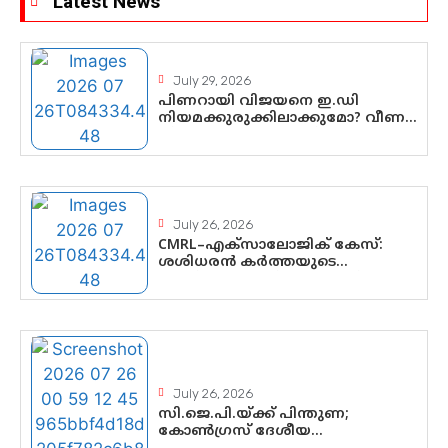
Latest News
July 29, 2026
പിണറായി വിജയനെ ഇ.ഡി
നിയമക്കുരുക്കിലാക്കുമോ? വീണ
വിജയൻ മാപ്പുസാക്ഷിയാകുമോ?
കർത്തയുടെ മൊഴി നിർണായക
വഴിത്തിരിവാകുമോ?
July 26, 2026
CMRL–എക്‌സാലോജിക് കേസ്:
ശശിധരൻ കർത്തയുടെ
മൊഴിയുടെ അടിസ്ഥാനത്തിൽ
പിണറായി വിജയനെ ചോദ്യം
ചെയ്യുന്നതിൽ ഉടൻ തീരുമാനം;
വീണയ്‌ക്കെതിരെ കൂടുതൽ
തെളിവുകൾ പരിശോധിച്ച് ഇഡി
July 26, 2026
സി.ജെ.പി.യ്ക്ക് പിന്തുണ;
കോൺഗ്രസ് ദേശീയ