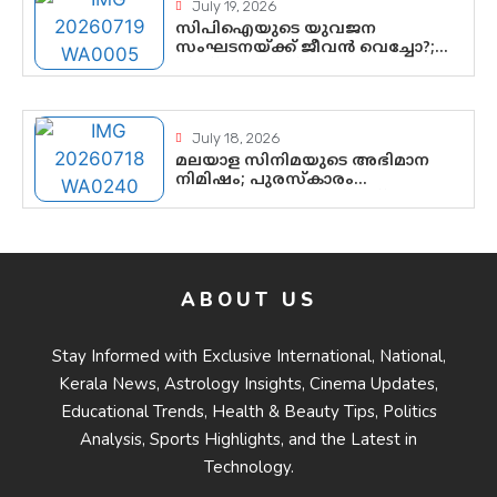
July 19, 2026
സിപിഐയുടെ യുവജന
സംഘടനയ്ക്ക് ജീവൻ വെച്ചോ?;
ജിസ്മോന്റെ വിമർശനം രാഷ്ട്രീയ
ഇരട്ടത്താപ്പെന്ന് ചർച്ച
July 18, 2026
മലയാള സിനിമയുടെ അഭിമാന
നിമിഷം; പുരസ്‌കാരം
ആഘോഷമാകട്ടെ, മികവ്
ശീലമാകട്ടെ
ABOUT US
Stay Informed with Exclusive International, National,
Kerala News, Astrology Insights, Cinema Updates,
Educational Trends, Health & Beauty Tips, Politics
Analysis, Sports Highlights, and the Latest in
Technology.