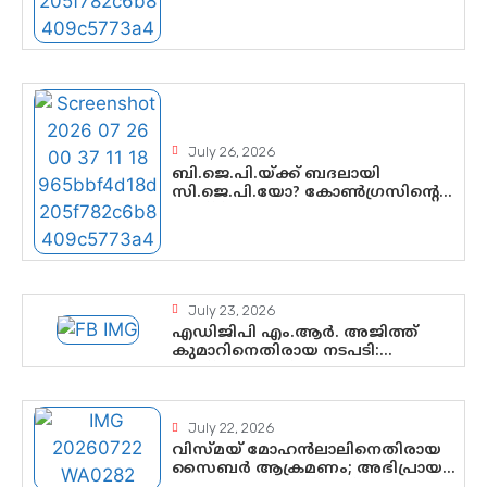
നേതൃത്വത്തിൽ ആശങ്കയോ?
പാർട്ടിക്കുള്ളിൽ ഭിന്നാഭിപ്രായമെന്ന
വിലയിരുത്തൽ
July 26, 2026
ബി.ജെ.പി.യ്ക്ക് ബദലായി
സി.ജെ.പി.യോ? കോൺഗ്രസിന്റെ
രാഷ്ട്രീയ ഇടം
കൈവശപ്പെടുത്താൻ സിജെപി
ഉയർന്നുകഴിഞ്ഞോ? ഇന്ത്യൻ
രാഷ്ട്രീയത്തിലെ പുതിയ
വഴിത്തിരിവ്
July 23, 2026
എഡിജിപി എം.ആർ. അജിത്ത്
കുമാറിനെതിരായ നടപടി:
സസ്പെൻഷനിൽ ഒതുങ്ങുമോ,
അതോ കൂടുതൽ കടുത്ത
നടപടികളിലേക്കോ?
July 22, 2026
വിസ്മയ് മോഹൻലാലിനെതിരായ
സൈബർ ആക്രമണം; അഭിപ്രായ