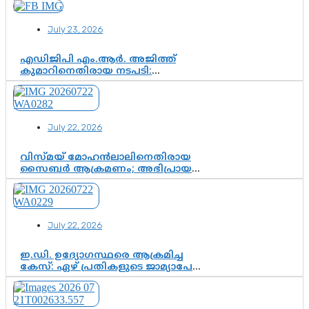
സിജെപി ഉയർന്നുകഴിഞ്ഞോ?
ഇന്ത്യൻ രാഷ്ട്രീയത്തിലെ പുതിയ
July 23, 2026
വഴിത്തിരിവ്
എഡിജിപി എം.ആർ. അജിത്ത്
കുമാറിനെതിരായ നടപടി:
സസ്പെൻഷനിൽ ഒതുങ്ങുമോ,
അതോ കൂടുതൽ കടുത്ത
നടപടികളിലേക്കോ?
July 22, 2026
വിസ്മയ് മോഹൻലാലിനെതിരായ
സൈബർ ആക്രമണം; അഭിപ്രായ
സ്വാതന്ത്ര്യത്തെ നിശ്ശബ്ദമാക്കുന്ന
ഡിജിറ്റൽ ഗുണ്ടായിസത്തിന് അറുതി
വേണം
July 22, 2026
ഇ.ഡി. ഉദ്യോഗസ്ഥരെ ആക്രമിച്ച
കേസ്: ഏഴ് പ്രതികളുടെ ജാമ്യാപേക്ഷ
വീണ്ടും തള്ളി; അന്വേഷണം തുടരാൻ
കോടതി അനുമതി