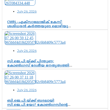
വഴിത്തിരിവാകുമോ?
July 26, 2026
CMRL–എക്‌സാലോജിക് കേസ്:
ശശിധരൻ കർത്തയുടെ മൊഴിയുടെ
അടിസ്ഥാനത്തിൽ പിണറായി
വിജയനെ ചോദ്യം ചെയ്യുന്നതിൽ ഉടൻ
തീരുമാനം; വീണയ്‌ക്കെതിരെ
കൂടുതൽ തെളിവുകൾ പരിശോധിച്ച്
ഇഡി
July 26, 2026
സി.ജെ.പി.യ്ക്ക് പിന്തുണ;
കോൺഗ്രസ് ദേശീയ നേതൃത്വത്തിൽ
ആശങ്കയോ? പാർട്ടിക്കുള്ളിൽ
ഭിന്നാഭിപ്രായമെന്ന വിലയിരുത്തൽ
July 26, 2026
ബി.ജെ.പി.യ്ക്ക് ബദലായി
സി.ജെ.പി.യോ? കോൺഗ്രസിന്റെ
രാഷ്ട്രീയ ഇടം കൈവശപ്പെടുത്താൻ