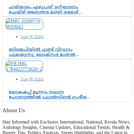
ഹരിതാഭം എഴുപത്’ ഉദ്ഘാടനം
ചെയ്ത് ആഭ്യന്തര മന്ത്രി രമേശ്
ചെന്നിത്തല; ആർ. ഹരികുമാറിന്റെ
സപ്തതി ആഘോഷങ്ങൾക്ക്
പ്രൗഢമായ തുടക്കം
July 19, 2026
ബിജെപിയിൽ ഫണ്ട് വിവാദം
പുകയുന്നു; ലോക്സഭ മുതൽ
നിയമസഭ വരെ 140 മണ്ഡലങ്ങളിലെ
ഫണ്ട് വിനിയോഗം
പരിശോധിക്കുമോ? കേന്ദ്രത്തിനും
ആർഎസ്എസിനും കേരള
July 19, 2026
ഘടകത്തോട് അതൃപ്തി
ലോകകപ്പ് മൂന്നാം സ്ഥാന
പോരാട്ടത്തിൽ ഫ്രാൻസിന്റെ ഗംഭീര
തിരിച്ചുവരവ്; ഗോൾവേട്ടയിൽ
മെസ്സിയെ മറികടന്ന് എംബാപ്പെ
About Us
Stay Informed with Exclusive International, National, Kerala News,
Astrology Insights, Cinema Updates, Educational Trends, Health &
Beauty Tips, Politics Analysis, Sports Highlights, and the Latest in