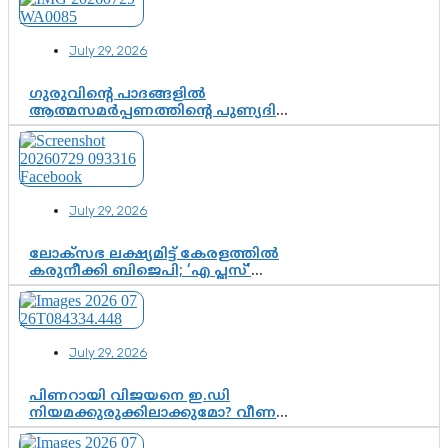
July 29, 2026
ഗുരുവിന്റെ പാദങ്ങളിൽ
ആത്മസമർപ്പണത്തിന്റെ പുണ്യദിനം;
മാതാ അമൃതാനന്ദമയി മഠത്തിൽ
ഭക്തിസാന്ദ്രമായി ഗുരുപൂർണിമ
ആഘോഷം
July 29, 2026
ലോക്സഭ ലക്ഷ്യമിട്ട് കേരളത്തിൽ
കരുനീക്കി ബിജെപി; ‘എ പ്ലസ്’
മണ്ഡലങ്ങളിൽ പ്രമുഖരെ ഇറക്കി
കേന്ദ്രനേതൃത്വം, തിരുവനന്തപുരത്ത്
രാജീവ് ചന്ദ്രശേഖർ, ആറ്റിങ്ങലിൽ
കെ. സുരേന്ദ്രൻ; ആലപ്പുഴയിൽ
July 29, 2026
ശോഭാ സുരേന്ദ്രൻ..
പിണറായി വിജയനെ ഇ.ഡി
നിയമക്കുരുക്കിലാക്കുമോ? വീണ
വിജയൻ മാപ്പുസാക്ഷിയാകുമോ?
കർത്തയുടെ മൊഴി നിർണായക