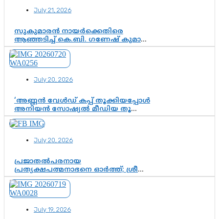
July 21, 2026
സുകുമാരൻ നായർക്കെതിരെ
ആഞ്ഞടിച്ച് കെ.ബി. ഗണേഷ് കുമാർ,
വി.ഡി. സതീശന് പൂർണ പിന്തുണ
July 20, 2026
‘അണ്ണൻ വേൾഡ് കപ്പ് തൂക്കിയപ്പോൾ
അനിയൻ സോഷ്യൽ മീഡിയ തൂക്കി’;
ലാമിൻ യമാലിന്റെ
കിരീടധാരണത്തിനിടെ
ശ്രദ്ധാകേന്ദ്രമായി മൂന്ന് വയസ്സുകാരൻ
July 20, 2026
ചുണക്കുട്ടൻ
പ്രജാതൽപരനായ
പ്രത്യക്ഷപത്മനാഭനെ ഓർത്ത്; ശ്രീ
ചിത്തിര തിരുനാൾ മഹാരാജാവിന്റെ
35-ാം നാടുനീങ്ങൽ ദിനം ഇന്ന്
July 19, 2026