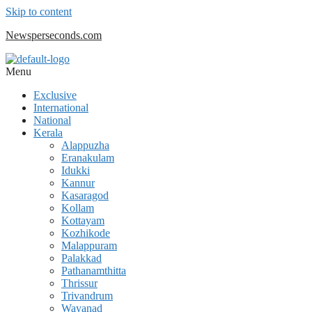
Skip to content
Newsperseconds.com
Menu
Exclusive
International
National
Kerala
Alappuzha
Eranakulam
Idukki
Kannur
Kasaragod
Kollam
Kottayam
Kozhikode
Malappuram
Palakkad
Pathanamthitta
Thrissur
Trivandrum
Wayanad