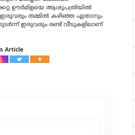
്കേറ്റ ഊർമിളയെ ആശുപത്രിയിൽ
്ല. ഇരുവരും തമ്മിൽ കഴിഞ്ഞ ഏതാനും
ട‍ർന്ന് ഇരുവരും രണ്ട് വീടുകളിലാണ്
s Article