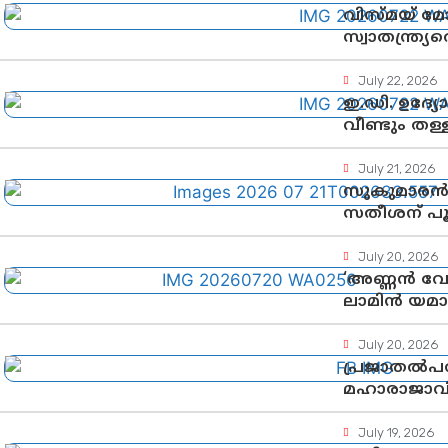
വിസ്മയ് 
സ്വാതന്ത്ര്
വേണം
July 22, 2026
ഇ.ഡി. ഉദ്യ
വീണ്ടും ത
July 21, 2026
സുകുമാരൻ 
സതീശന് പ
July 20, 2026
‘അണ്ണൻ വേ
ലാമിൻ യമാലി
വയസ്സുകാര
July 20, 2026
പ്രജാതൽപരന
മഹാരാജാവിന്
July 19, 2026