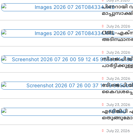
July 29, 2026
പിണറായി വ
മാപ്പുസാക
വഴിത്തിരി
July 26, 2026
CMRL–എക്‌
അടിസ്ഥാനത
തീരുമാനം;
July 26, 2026
സി.ജെ.പി.
പാർട്ടിക്കു
July 26, 2026
ബി.ജെ.പി.യ
കൈവശപ്പെട
രാഷ്ട്രീയത
July 23, 2026
എഡിജിപി 
ഒതുങ്ങുമോ
July 22, 2026