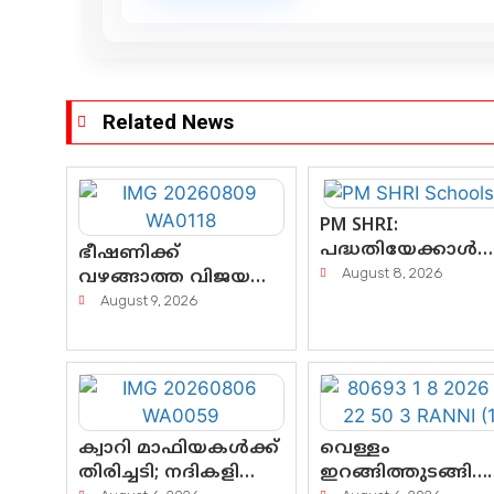
Related News
PM SHRI:
പദ്ധതിയേക്കാൾ
ഭീഷണിക്ക്
വലുതാകരുത്
August 8, 2026
വഴങ്ങാത്ത വിജയൻ
രാഷ്ട്രീയ തർക്കം
IPS; ഗുണ്ടകളുടെ
August 9, 2026
പേടിസ്വപ്നമായി
കാർത്തിക്—
ചെന്നിത്തലയുടെ
‘പവർ ഹോം’
ഓപ്പറേഷനിൽ
ആയങ്കി കുടുങ്ങി!
ക്വാറി മാഫിയകൾക്ക്
വെള്ളം
തിരിച്ചടി; നദികളിലെ
ഇറങ്ങിത്തുടങ്ങി…