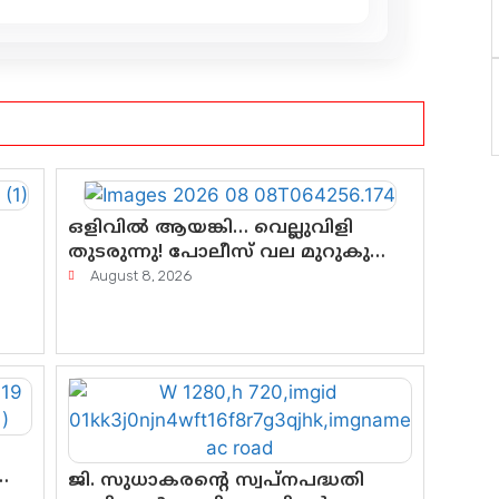
ഒളിവിൽ ആയങ്കി… വെല്ലുവിളി
തുടരുന്നു! പോലീസ് വല മുറുകുന്നു;
പിടികൂടാൻ SIT രംഗത്ത്. ഇനി
August 8, 2026
ചോദ്യം ആയങ്കി എവിടെ എന്നത്
മാത്രം അല്ല—ആയങ്കി
കസ്റ്റഡിയിലായാൽ പുറത്തുവരുക
എന്തൊക്കെ വിവരങ്ങൾ?”
ജി. സുധാകരന്റെ സ്വപ്നപദ്ധതി