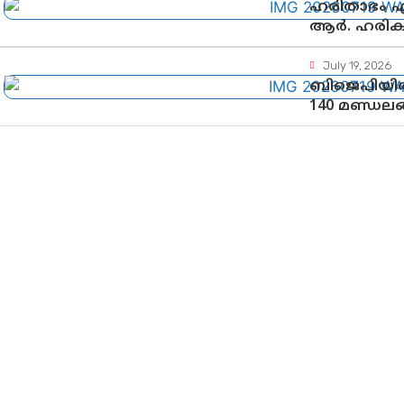
ഹരിതാഭം എഴ
ആർ. ഹരികു
July 19, 2026
ബിജെപിയിൽ
140 മണ്ഡലങ
ആർഎസ്എസി