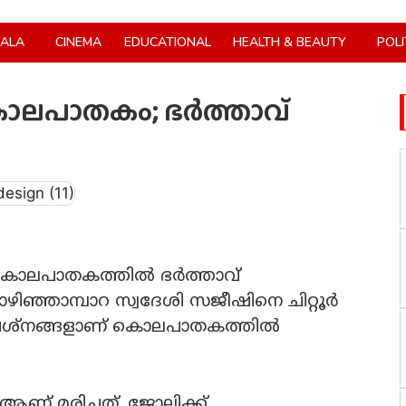
RALA
CINEMA
EDUCATIONAL
HEALTH & BEAUTY
POLI
കൊലപാതകം; ഭർത്താവ്
ടെ കൊലപാതകത്തിൽ ഭർത്താവ്
ിഞ്ഞാമ്പാറ സ്വദേശി സജീഷിനെ ചിറ്റൂർ
 പ്രശ്നങ്ങളാണ് കൊലപാതകത്തിൽ
ആണ് മരിച്ചത്. ജോലിക്ക്