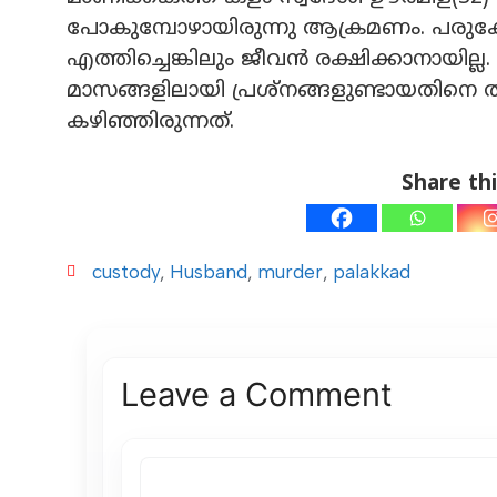
പോകുമ്പോഴായിരുന്നു ആക്രമണം. പരുക
എത്തിച്ചെങ്കിലും ജീവൻ രക്ഷിക്കാനായില
മാസങ്ങളിലായി പ്രശ്നങ്ങളുണ്ടായതിനെ തു
കഴിഞ്ഞിരുന്നത്.
Share thi
custody
,
Husband
,
murder
,
palakkad
Leave a Comment