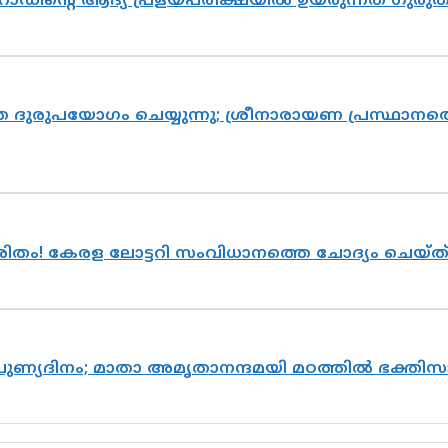
റോഡിന്റെ ആദ്യ പ്രളയപരീക്ഷയിൽ ഉയരുന്നത് ഗുരു
ദുരുപയോഗം ചെയ്യുന്നു; ശ്രീനാരായണ പ്രസ്ഥാനത്ത
ുരിതം! കേരള ലോട്ടറി സംവിധാനത്തെ ചോദ്യം ചെയ്
 പുണ്യദിനം; മാതാ അമൃതാനന്ദമയി മഠത്തിൽ ഭക്ത