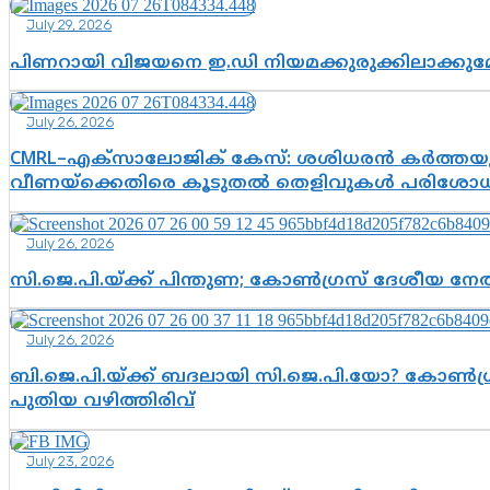
July 29, 2026
പിണറായി വിജയനെ ഇ.ഡി നിയമക്കുരുക്കിലാക്ക
July 26, 2026
CMRL–എക്‌സാലോജിക് കേസ്: ശശിധരൻ കർത്തയുട
വീണയ്‌ക്കെതിരെ കൂടുതൽ തെളിവുകൾ പരിശോധിച
July 26, 2026
സി.ജെ.പി.യ്ക്ക് പിന്തുണ; കോൺഗ്രസ് ദേശീയ നേതൃ
July 26, 2026
ബി.ജെ.പി.യ്ക്ക് ബദലായി സി.ജെ.പി.യോ? കോൺഗ്ര
പുതിയ വഴിത്തിരിവ്
July 23, 2026