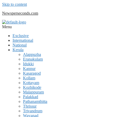
Skip to content
Newsperseconds.com
Menu
Exclusive
International
National
Kerala
Alappuzha
Eranakulam
Idukki
Kannur
Kasaragod
Kollam
Kottayam
Kozhikode
Malappuram
Palakkad
Pathanamthitta
Thrissur
Trivandrum
Wayanad