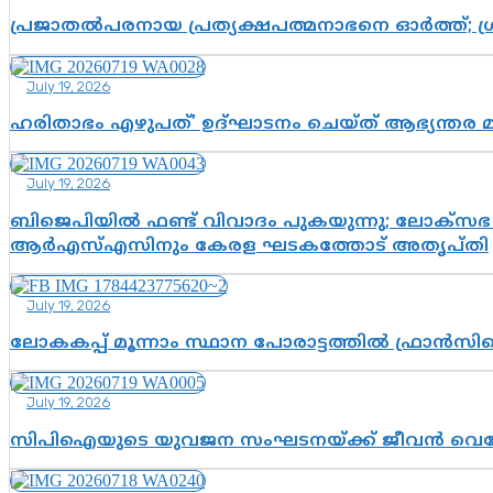
പ്രജാതൽപരനായ പ്രത്യക്ഷപത്മനാഭനെ ഓർത്ത്; ശ്രീ
July 19, 2026
ഹരിതാഭം എഴുപത്’ ഉദ്ഘാടനം ചെയ്ത് ആഭ്യന്തര 
July 19, 2026
ബിജെപിയിൽ ഫണ്ട് വിവാദം പുകയുന്നു; ലോക്സഭ 
ആർഎസ്എസിനും കേരള ഘടകത്തോട് അതൃപ്തി
July 19, 2026
ലോകകപ്പ് മൂന്നാം സ്ഥാന പോരാട്ടത്തിൽ ഫ്രാൻസിന
July 19, 2026
സിപിഐയുടെ യുവജന സംഘടനയ്ക്ക് ജീവൻ വെച്ചോ?; ജ