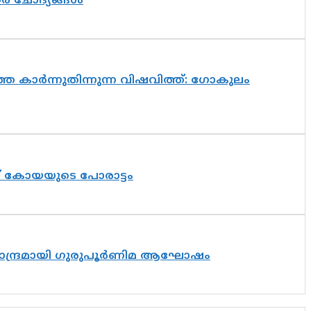
തര ചോദ്യങ്ങൾ
െ കാർന്നുതിന്നുന്ന വിഷവിത്ത്: ഗോകുലം
ത് കോയയുടെ പോരാട്ടം
ിസാന്ദ്രമായി ഗുരുപൂർണിമ ആഘോഷം