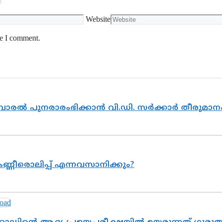
Website
me I comment.
ൽവാരൽ പുനരാരംഭിക്കാൻ വി.ഡി. സർക്കാർ തീരുമാന
ണ്ണീരൊലിപ്പ് എന്നവസാനിക്കും?