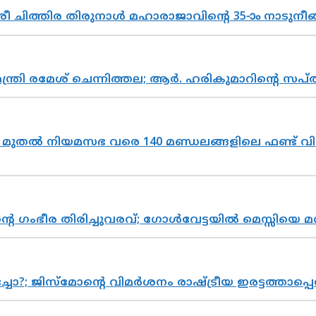
 ചിത്തിര തിരുനാൾ മഹാരാജാവിന്റെ 35-ാം നാടുനീങ്
മന്ത്രി രമേശ് ചെന്നിത്തല; ആർ. ഹരികുമാറിന്റെ
മുതൽ നിയമസഭ വരെ 140 മണ്ഡലങ്ങളിലെ ഫണ്ട് വി
്റെ ഗംഭീര തിരിച്ചുവരവ്; ഗോൾവേട്ടയിൽ മെസ്സിയെ മ
ിസ്മോന്റെ വിമർശനം രാഷ്ട്രീയ ഇരട്ടത്താപ്പെന്ന