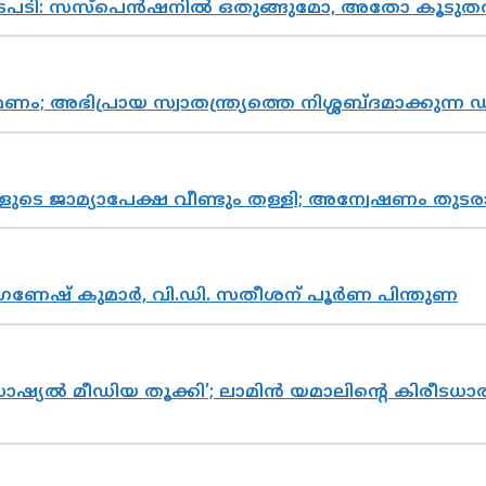
നടപടി: സസ്പെൻഷനിൽ ഒതുങ്ങുമോ, അതോ കൂടുതൽ
പ്രായ സ്വാതന്ത്ര്യത്തെ നിശ്ശബ്ദമാക്കുന്ന ഡ
ികളുടെ ജാമ്യാപേക്ഷ വീണ്ടും തള്ളി; അന്വേഷണം 
ഗണേഷ് കുമാർ, വി.ഡി. സതീശന് പൂർണ പിന്തുണ
ൽ മീഡിയ തൂക്കി’; ലാമിൻ യമാലിന്റെ കിരീടധാരണത്