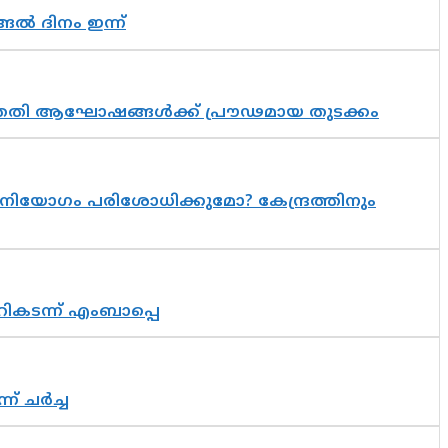
ങൽ ദിനം ഇന്ന്
 സപ്തതി ആഘോഷങ്ങൾക്ക് പ്രൗഢമായ തുടക്കം
നിയോഗം പരിശോധിക്കുമോ? കേന്ദ്രത്തിനും
റികടന്ന് എംബാപ്പെ
് ചർച്ച