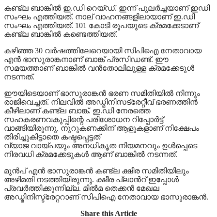
കണ്ട്ല ബാങ്കിൽ ഇ.ഡി റെയ്ഡ്. ഇന്ന് പുലർച്ചയാണ് ഇഡി
സംഘം എത്തിയത്. നാല് വാഹനങ്ങളിലായാണ് ഇ.ഡി
സംഘം എത്തിയത്. 101 കോടി രൂപയുടെ ക്രമക്കേടാണ്
കണ്ട്ല ബാങ്കിൽ കണ്ടെത്തിയത്.
കഴിഞ്ഞ 30 വർഷത്തിലേറെയായി സിപിഐ നേതാവായ
എൻ ഭാസുരാങ്കനാണ് ബാങ്ക് പ്രസിഡണ്ട്. ഈ
സമയത്താണ് ബാങ്കിൽ വൻതോലിലുള്ള ക്രമക്കേടുൾ
നടന്നത്.
ഈയിടെയാണ് ഭാസുരാങ്കൻ ഭരണ സമിതിയിൽ നിന്നും
രാജിവെച്ചത്. നിലവിൽ അഡ്മിനിസട്രേറ്റീവ് ഭരണത്തിൻ
കീഴിലാണ് കണ്ട്ല ബാങ്ക്. ഇ.ഡി നേരത്തെ
സഹകരണവകുപ്പിന്റെ പരിശോധന റിപ്പോർട്ട്
വാങ്ങിയിരുന്നു. നൂറുകണക്കിന് ആളുകളാണ് നിക്ഷേപം
തിരിച്ചുകിട്ടാതെ കഷ്ടപ്പെട്ടത്
വ്യാജ വായ്പയും അനധികൃത നിയമനവും ഉൾപ്പെടെ
നിരവധി ക്രമക്കേടുകൾ ആണ് ബാങ്കിൽ നടന്നത്.
മുൻപ് എൻ ഭാസുരാങ്കൻ കണ്ട്ല ക്ഷീര സമിതിയിലും
അഴിമതി നടത്തിയിരുന്നു. ക്ഷീര പ്ലാൻറ് ഇപ്പോൾ
പ്രവർത്തിക്കുന്നില്ല. മിൽമ തെക്കൻ മേഖല
അഡ്മിനിസ്ട്രേറ്ററാണ് സിപിഐ നേതാവായ ഭാസുരാങ്കൻ.
Share this Article