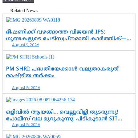
Related News
ഭീഷണിക്ക് വഴങ്ങാത്ത വിജയൻ IPS;
ഗുണ്ടകളുടെ പേടിസ്വപ്നമായി കാർത്തിക്—
August 9, 2026
ചെന്നിത്തലയുടെ ‘പവർ ഹോം’
ഓപ്പറേഷനിൽ ആയങ്കി കുടുങ്ങി!
PM SHRI: പദ്ധതിയേക്കാൾ വലുതാകരുത്
രാഷ്ട്രീയ തർക്കം
August 8, 2026
ഒളിവിൽ ആയങ്കി… വെല്ലുവിളി തുടരുന്നു!
പോലീസ് വല മുറുകുന്നു; പിടികൂടാൻ SIT
August 8, 2026
രംഗത്ത്. ഇനി ചോദ്യം ആയങ്കി എവിടെ
എന്നത് മാത്രം അല്ല—ആയങ്കി