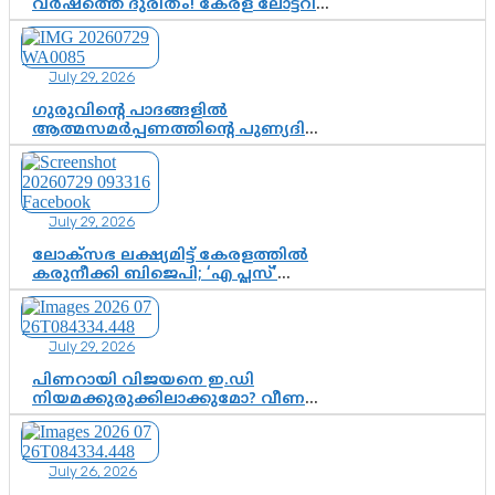
വർഷത്തെ ദുരിതം! കേരള ലോട്ടറി
സംവിധാനത്തെ ചോദ്യം ചെയ്ത്
കോയയുടെ പോരാട്ടം
July 29, 2026
ഗുരുവിന്റെ പാദങ്ങളിൽ
ആത്മസമർപ്പണത്തിന്റെ പുണ്യദിനം;
മാതാ അമൃതാനന്ദമയി മഠത്തിൽ
ഭക്തിസാന്ദ്രമായി ഗുരുപൂർണിമ
ആഘോഷം
July 29, 2026
ലോക്സഭ ലക്ഷ്യമിട്ട് കേരളത്തിൽ
കരുനീക്കി ബിജെപി; ‘എ പ്ലസ്’
മണ്ഡലങ്ങളിൽ പ്രമുഖരെ ഇറക്കി
കേന്ദ്രനേതൃത്വം, തിരുവനന്തപുരത്ത്
രാജീവ് ചന്ദ്രശേഖർ, ആറ്റിങ്ങലിൽ
July 29, 2026
കെ. സുരേന്ദ്രൻ; ആലപ്പുഴയിൽ
ശോഭാ സുരേന്ദ്രൻ..
പിണറായി വിജയനെ ഇ.ഡി
നിയമക്കുരുക്കിലാക്കുമോ? വീണ
വിജയൻ മാപ്പുസാക്ഷിയാകുമോ?
കർത്തയുടെ മൊഴി നിർണായക
വഴിത്തിരിവാകുമോ?
July 26, 2026