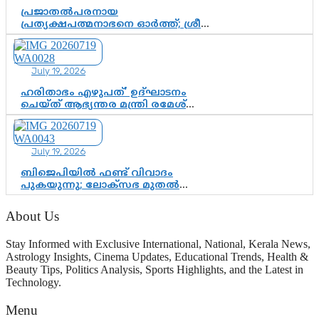
ചുണക്കുട്ടൻ
പ്രജാതൽപരനായ
പ്രത്യക്ഷപത്മനാഭനെ ഓർത്ത്; ശ്രീ
ചിത്തിര തിരുനാൾ മഹാരാജാവിന്റെ
35-ാം നാടുനീങ്ങൽ ദിനം ഇന്ന്
July 19, 2026
ഹരിതാഭം എഴുപത്’ ഉദ്ഘാടനം
ചെയ്ത് ആഭ്യന്തര മന്ത്രി രമേശ്
ചെന്നിത്തല; ആർ. ഹരികുമാറിന്റെ
സപ്തതി ആഘോഷങ്ങൾക്ക്
പ്രൗഢമായ തുടക്കം
July 19, 2026
ബിജെപിയിൽ ഫണ്ട് വിവാദം
പുകയുന്നു; ലോക്സഭ മുതൽ
നിയമസഭ വരെ 140 മണ്ഡലങ്ങളിലെ
ഫണ്ട് വിനിയോഗം
About Us
പരിശോധിക്കുമോ? കേന്ദ്രത്തിനും
ആർഎസ്എസിനും കേരള
Stay Informed with Exclusive International, National, Kerala News,
ഘടകത്തോട് അതൃപ്തി
Astrology Insights, Cinema Updates, Educational Trends, Health &
Beauty Tips, Politics Analysis, Sports Highlights, and the Latest in
Technology.
Menu