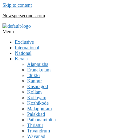
Skip to content
Newsperseconds.com
Menu
Exclusive
International
National
Kerala
Alappuzha
Eranakulam
Idukki
Kannur
Kasaragod
Kollam
Kottayam
Kozhikode
Malappuram
Palakkad
Pathanamthitta
Thrissur
Trivandrum
Wayanad