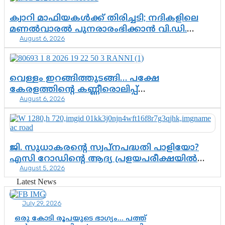
കസ്റ്റഡിയിലായാൽ പുറത്തുവരുക
എന്തൊക്കെ വിവരങ്ങൾ?”
ക്വാറി മാഫിയകൾക്ക് തിരിച്ചടി; നദികളിലെ
മണൽവാരൽ പുനരാരംഭിക്കാൻ വി.ഡി.
August 6, 2026
സർക്കാർ തീരുമാനം
വെള്ളം ഇറങ്ങിത്തുടങ്ങി… പക്ഷേ
കേരളത്തിന്റെ കണ്ണീരൊലിപ്പ്
August 6, 2026
എന്നവസാനിക്കും?
ജി. സുധാകരന്റെ സ്വപ്നപദ്ധതി പാളിയോ?
എസി റോഡിന്റെ ആദ്യ പ്രളയപരീക്ഷയിൽ
August 5, 2026
ഉയരുന്നത് ഗുരുതര ചോദ്യങ്ങൾ
Latest News
July 29, 2026
ഒരു കോടി രൂപയുടെ ഭാഗ്യം… പത്ത്