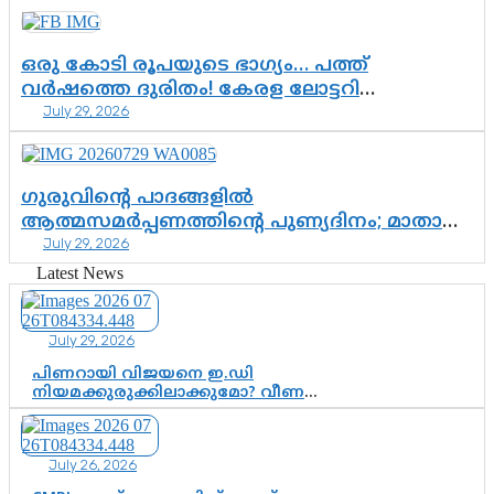
വിഷവിത്ത്: ഗോകുലം ഗോപാലൻ
ഒരു കോടി രൂപയുടെ ഭാഗ്യം… പത്ത്
വർഷത്തെ ദുരിതം! കേരള ലോട്ടറി
July 29, 2026
സംവിധാനത്തെ ചോദ്യം ചെയ്ത് കോയയുടെ
പോരാട്ടം
ഗുരുവിന്റെ പാദങ്ങളിൽ
ആത്മസമർപ്പണത്തിന്റെ പുണ്യദിനം; മാതാ
July 29, 2026
അമൃതാനന്ദമയി മഠത്തിൽ ഭക്തിസാന്ദ്രമായി
ഗുരുപൂർണിമ ആഘോഷം
Latest News
July 29, 2026
പിണറായി വിജയനെ ഇ.ഡി
നിയമക്കുരുക്കിലാക്കുമോ? വീണ
വിജയൻ മാപ്പുസാക്ഷിയാകുമോ?
കർത്തയുടെ മൊഴി നിർണായക
വഴിത്തിരിവാകുമോ?
July 26, 2026