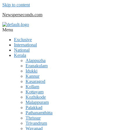
Skip to content
Newsperseconds.com
Menu
Exclusive
International
National
Kerala
Alappuzha
Eranakulam
Idukki
Kannur
Kasaragod
Kollam
Kottayam
Kozhikode
Malappuram
Palakkad
Pathanamthitta
Thrissur
Trivandrum
Wayanad