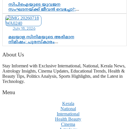
സിപിഐയുടെ യുവജന
സംഘടനയ്ക്ക് ജീവൻ വെച്ചോ?;
ജിസ്മോന്റെ വിമർശനം രാഷ്ട്രീയ
ഇരട്ടത്താപ്പെന്ന് ചർച്ച
July 18, 2026
മലയാള സിനിമയുടെ അഭിമാന
നിമിഷം; പുരസ്‌കാരം
ആഘോഷമാകട്ടെ, മികവ് ശീലമാകട്ടെ
About Us
Stay Informed with Exclusive International, National, Kerala News,
Astrology Insights, Cinema Updates, Educational Trends, Health &
Beauty Tips, Politics Analysis, Sports Highlights, and the Latest in
Technology.
Menu
Kerala
National
International
Health Beauty
Cinema