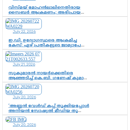
വിസ്മയ് മോഹൻലാലിനെതിരായ
സൈബർ ആക്രമണം; അഭിപ്രായ
സ്വാതന്ത്ര്യത്തെ നിശ്ശബ്ദമാക്കുന്ന
ഡിജിറ്റൽ ഗുണ്ടായിസത്തിന് അറുതി
വേണം
July 22, 2026
ഇ.ഡി. ഉദ്യോഗസ്ഥരെ ആക്രമിച്ച
കേസ്: ഏഴ് പ്രതികളുടെ ജാമ്യാപേക്ഷ
വീണ്ടും തള്ളി; അന്വേഷണം തുടരാൻ
കോടതി അനുമതി
July 21, 2026
സുകുമാരൻ നായർക്കെതിരെ
ആഞ്ഞടിച്ച് കെ.ബി. ഗണേഷ് കുമാർ,
വി.ഡി. സതീശന് പൂർണ പിന്തുണ
July 20, 2026
‘അണ്ണൻ വേൾഡ് കപ്പ് തൂക്കിയപ്പോൾ
അനിയൻ സോഷ്യൽ മീഡിയ തൂക്കി’;
ലാമിൻ യമാലിന്റെ
കിരീടധാരണത്തിനിടെ
July 20, 2026
ശ്രദ്ധാകേന്ദ്രമായി മൂന്ന് വയസ്സുകാരൻ