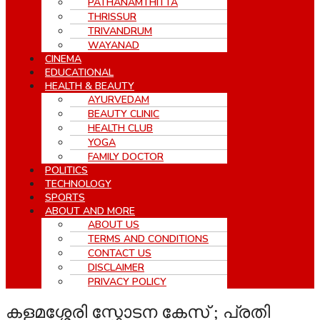
PATHANAMTHITTA
THRISSUR
TRIVANDRUM
WAYANAD
CINEMA
EDUCATIONAL
HEALTH & BEAUTY
AYURVEDAM
BEAUTY CLINIC
HEALTH CLUB
YOGA
FAMILY DOCTOR
POLITICS
TECHNOLOGY
SPORTS
ABOUT AND MORE
ABOUT US
TERMS AND CONDITIONS
CONTACT US
DISCLAIMER
PRIVACY POLICY
കളമശ്ശേരി സ്ഫോടന കേസ് ; പ്രതി