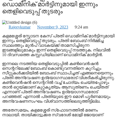
ഡൊമിനിക് മാർട്ടിനുമായി ഇന്നും
തെളിവെടുപ്പ് തുടരും
Rajeevkumar
November 9, 2023
9:24 am
കളമശ്ശേരി സ്ഫോടന കേസ് പ്രതി ഡൊമിനിക് മാർട്ടിനുമായി
ഇന്നും തെളിവെടുപ്പ് തുടരും. പ്രതി ബോംബ് നിർമ്മിച്ച
സ്ഥലത്തും മുൻപ് വാടകയ്ക്ക് താമസിച്ചിരുന്ന
ഇടങ്ങളിലുമാകും ഇന്ന് തെളിവെടുപ്പ് നടത്തുക. നിലവിൽ
10 ദിവസത്തെ കസ്റ്റഡിയിലാണ് ഡൊമിനിക് മാർട്ടിൻ.
ഇന്നലെ നടത്തിയ തെളിവെടുപ്പിൽ കൺവെൻഷൻ
സെന്ററിലേക്ക് ബോംബ് കൊണ്ടുവന്നതിനെ കുറിച്ചും
സീറ്റുകൾക്കടിയിൽ ബോംബ് സ്ഥാപിച്ചത് എങ്ങനെയെന്നും
പ്രതി അന്വേഷണ ഉദ്യോഗസ്ഥരോട് വിശദീകരിച്ചിരുന്നു.
കൺവെൻഷൻ സെന്ററിൽ വച്ച് ചോദ്യം ചെയ്തപ്പോഴും
താൻ ഒറ്റയ്ക്കാണ് കുറ്റകൃത്യം ആസൂത്രണം ചെയ്തത്
എന്നാണ് പ്രതി അന്വേഷണം ഉദ്യോഗസ്ഥരോട്
പറഞ്ഞത്. എന്നാൽ പ്രതിയുടെ ഈ മൊഴി പൂർണമായും
അന്വേഷണസംഘം വിശ്വാസത്തിലെടുത്തിട്ടില്ല.
അതേസമയം, കളമശ്ശേരി സ്‌ഫോടനത്തിൽ മരണം
നാലായി. തായിക്കാട്ടുക്കര സ്വദേശി മോളി ജോയാണ്