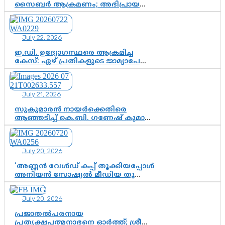
സൈബർ ആക്രമണം; അഭിപ്രായ
സ്വാതന്ത്ര്യത്തെ നിശ്ശബ്ദമാക്കുന്ന
ഡിജിറ്റൽ ഗുണ്ടായിസത്തിന് അറുതി
വേണം
July 22, 2026
ഇ.ഡി. ഉദ്യോഗസ്ഥരെ ആക്രമിച്ച
കേസ്: ഏഴ് പ്രതികളുടെ ജാമ്യാപേക്ഷ
വീണ്ടും തള്ളി; അന്വേഷണം തുടരാൻ
കോടതി അനുമതി
July 21, 2026
സുകുമാരൻ നായർക്കെതിരെ
ആഞ്ഞടിച്ച് കെ.ബി. ഗണേഷ് കുമാർ,
വി.ഡി. സതീശന് പൂർണ പിന്തുണ
July 20, 2026
‘അണ്ണൻ വേൾഡ് കപ്പ് തൂക്കിയപ്പോൾ
അനിയൻ സോഷ്യൽ മീഡിയ തൂക്കി’;
ലാമിൻ യമാലിന്റെ
കിരീടധാരണത്തിനിടെ
July 20, 2026
ശ്രദ്ധാകേന്ദ്രമായി മൂന്ന് വയസ്സുകാരൻ
ചുണക്കുട്ടൻ
പ്രജാതൽപരനായ
പ്രത്യക്ഷപത്മനാഭനെ ഓർത്ത്; ശ്രീ