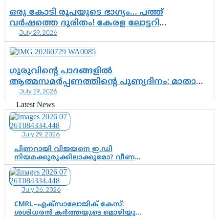
ഒരു കോടി രൂപയുടെ ഭാഗ്യം… പത്ത്
വർഷത്തെ ദുരിതം! കേരള ലോട്ടറി
July 29, 2026
സംവിധാനത്തെ ചോദ്യം ചെയ്ത് കോയയുടെ
പോരാട്ടം
ഗുരുവിന്റെ പാദങ്ങളിൽ
ആത്മസമർപ്പണത്തിന്റെ പുണ്യദിനം; മാതാ
July 29, 2026
അമൃതാനന്ദമയി മഠത്തിൽ ഭക്തിസാന്ദ്രമായി
ഗുരുപൂർണിമ ആഘോഷം
Latest News
July 29, 2026
പിണറായി വിജയനെ ഇ.ഡി
നിയമക്കുരുക്കിലാക്കുമോ? വീണ
വിജയൻ മാപ്പുസാക്ഷിയാകുമോ?
കർത്തയുടെ മൊഴി നിർണായക
വഴിത്തിരിവാകുമോ?
July 26, 2026
CMRL–എക്‌സാലോജിക് കേസ്:
ശശിധരൻ കർത്തയുടെ മൊഴിയുടെ