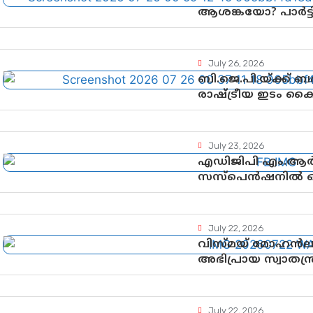
ആശങ്കയോ? പാർട്ടിക
വിലയിരുത്തൽ
July 26, 2026
ബി.ജെ.പി.യ്ക്ക്
രാഷ്ട്രീയ ഇടം ക
ഉയർന്നുകഴിഞ്ഞോ? 
വഴിത്തിരിവ്
July 23, 2026
എഡിജിപി എം.ആർ.
സസ്പെൻഷനിൽ ഒത
നടപടികളിലേക്കോ
July 22, 2026
വിസ്മയ് മോഹൻ
അഭിപ്രായ സ്വാതന്ത്
ഗുണ്ടായിസത്തിന
July 22, 2026