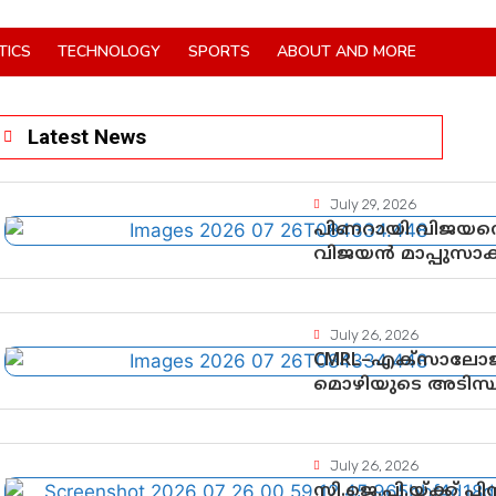
TICS
TECHNOLOGY
SPORTS
ABOUT AND MORE
Latest News
July 29, 2026
പിണറായി വിജയനെ 
വിജയൻ മാപ്പുസാ
നിർണായക വഴിത്
July 26, 2026
CMRL–എക്‌സാലോജ
മൊഴിയുടെ അടിസ്
ചെയ്യുന്നതിൽ ഉട
തെളിവുകൾ പരിശോ
July 26, 2026
സി.ജെ.പി.യ്ക്ക് 