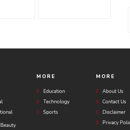
െ ചോദ്യം
അമൃതാനന്ദമയി മഠത്തിൽ
യയുടെ
ഭക്തിസാന്ദ്രമായി
ഗുരുപൂർണിമ ആഘോഷം
MORE
MORE
Education
About Us
al
Technology
Contact Us
tional
Sports
Disclaimer
Privacy Poli
 Beauty