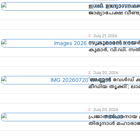
ഇ.ഡി. ഉദ്യോഗസ്ഥര
ജാമ്യാപേക്ഷ വീണ
അനുമതി
July 21, 2026
സുകുമാരൻ നായർക
കുമാർ, വി.ഡി. സ
July 20, 2026
‘അണ്ണൻ വേൾഡ് ക
മീഡിയ തൂക്കി’; ല
ശ്രദ്ധാകേന്ദ്രമായി
July 20, 2026
പ്രജാതൽപരനായ പ്ര
തിരുനാൾ മഹാരാജാവ