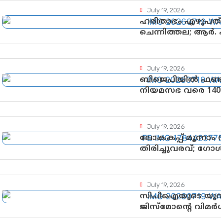
July 19, 2026
ഹരിതാഭം എഴുപത്’ 
ചെന്നിത്തല; ആർ.
ആഘോഷങ്ങൾക്ക് 
July 19, 2026
ബിജെപിയിൽ ഫണ്ട
നിയമസഭ വരെ 140
പരിശോധിക്കുമോ?
ഘടകത്തോട് അതൃ
July 19, 2026
ലോകകപ്പ് മൂന്നാം
തിരിച്ചുവരവ്; ഗോ
July 19, 2026
സിപിഐയുടെ യുവജ
ജിസ്മോന്റെ വിമർശനം