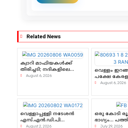
Related News
ക്വാറി മാഫിയകൾക്ക്
തിരിച്ചടി; നദികളിലെ
വെള്ളം ഇറങ്ങ
മണൽവാരൽ
August 6, 2026
പക്ഷേ കേരളത
പുനരാരംഭിക്കാൻ വി.ഡി.
കണ്ണീരൊലിപ്പ
August 6, 2026
സർക്കാർ തീരുമാനം
എന്നവസാനിക
വെള്ളാപ്പള്ളി നടേശൻ
ഒരു കോടി ര
എസ്.എൻ.ഡി.പി
ഭാഗ്യം… പത്
യോഗത്തെ ദുരുപയോഗം
ദുരിതം! കേരള
August 2, 2026
July 29, 2026