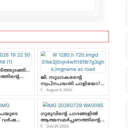
ിത്തുടങ്ങി…
്തിന്റെ
ജി. സുധാകരന്റെ
്
സ്വപ്നപദ്ധതി പാളിയോ?
്കും?
എസി റോഡിന്റെ ആദ്യ
August 5, 2026
പ്രളയപരീക്ഷയിൽ
ഉയരുന്നത് ഗുരുതര
ചോദ്യങ്ങൾ
ൂപയുടെ
ഗുരുവിന്റെ പാദങ്ങളിൽ
ത് വർഷത്തെ
ആത്മസമർപ്പണത്തിന്റെ
 ലോട്ടറി
പുണ്യദിനം; മാതാ
July 29, 2026