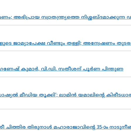
പ്രായ സ്വാതന്ത്ര്യത്തെ നിശ്ശബ്ദമാക്കുന്ന ഡ
ികളുടെ ജാമ്യാപേക്ഷ വീണ്ടും തള്ളി; അന്വേഷണം 
ഗണേഷ് കുമാർ, വി.ഡി. സതീശന് പൂർണ പിന്തുണ
ൽ മീഡിയ തൂക്കി’; ലാമിൻ യമാലിന്റെ കിരീടധാരണത്
 ചിത്തിര തിരുനാൾ മഹാരാജാവിന്റെ 35-ാം നാടുനീങ്