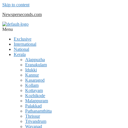
Skip to content
Newsperseconds.com
Menu
Exclusive
International
National
Kerala
Alappuzha
Eranakulam
Idukki
Kannur
Kasaragod
Kollam
Kottayam
Kozhikode
Malappuram
Palakkad
Pathanamthitta
Thrissur
Trivandrum
Wayanad