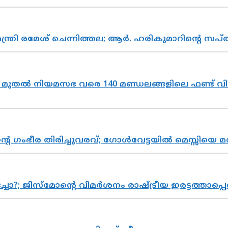
മന്ത്രി രമേശ് ചെന്നിത്തല; ആർ. ഹരികുമാറിന്റെ
മുതൽ നിയമസഭ വരെ 140 മണ്ഡലങ്ങളിലെ ഫണ്ട് വി
്റെ ഗംഭീര തിരിച്ചുവരവ്; ഗോൾവേട്ടയിൽ മെസ്സിയെ മ
ിസ്മോന്റെ വിമർശനം രാഷ്ട്രീയ ഇരട്ടത്താപ്പെന്ന