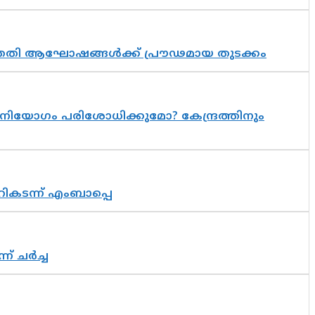
 സപ്തതി ആഘോഷങ്ങൾക്ക് പ്രൗഢമായ തുടക്കം
നിയോഗം പരിശോധിക്കുമോ? കേന്ദ്രത്തിനും
റികടന്ന് എംബാപ്പെ
് ചർച്ച