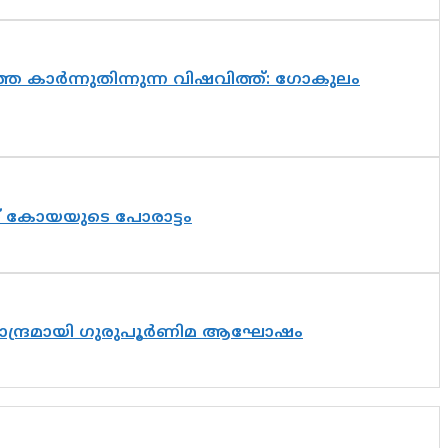
െ കാർന്നുതിന്നുന്ന വിഷവിത്ത്: ഗോകുലം
ത് കോയയുടെ പോരാട്ടം
ിസാന്ദ്രമായി ഗുരുപൂർണിമ ആഘോഷം