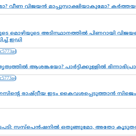
ുമോ? വീണ വിജയൻ മാപ്പുസാക്ഷിയാകുമോ? കർത്ത
െ മൊഴിയുടെ അടിസ്ഥാനത്തിൽ പിണറായി വിജയനെ 
്ച് ഇഡി
ത്വത്തിൽ ആശങ്കയോ? പാർട്ടിക്കുള്ളിൽ ഭിന്നാഭിപ
സിന്റെ രാഷ്ട്രീയ ഇടം കൈവശപ്പെടുത്താൻ സിജെപി
നടപടി: സസ്പെൻഷനിൽ ഒതുങ്ങുമോ, അതോ കൂടുതൽ