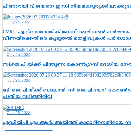
പിണറായി വിജയനെ ഇ.ഡി നിയമക്കുരുക്കിലാക്ക
July 26, 2026
CMRL–എക്‌സാലോജിക് കേസ്: ശശിധരൻ കർത്തയുട
വീണയ്‌ക്കെതിരെ കൂടുതൽ തെളിവുകൾ പരിശോധിച
July 26, 2026
സി.ജെ.പി.യ്ക്ക് പിന്തുണ; കോൺഗ്രസ് ദേശീയ നേതൃ
July 26, 2026
ബി.ജെ.പി.യ്ക്ക് ബദലായി സി.ജെ.പി.യോ? കോൺഗ്ര
പുതിയ വഴിത്തിരിവ്
July 23, 2026
എഡിജിപി എം.ആർ. അജിത്ത് കുമാറിനെതിരായ 