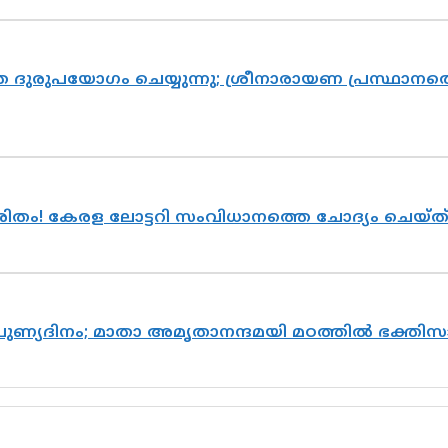
ദുരുപയോഗം ചെയ്യുന്നു; ശ്രീനാരായണ പ്രസ്ഥാനത്ത
ുരിതം! കേരള ലോട്ടറി സംവിധാനത്തെ ചോദ്യം ചെയ്
 പുണ്യദിനം; മാതാ അമൃതാനന്ദമയി മഠത്തിൽ ഭക്ത