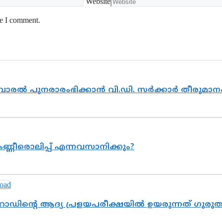
Website
me I comment.
ൽവാരൽ പുനരാരംഭിക്കാൻ വി.ഡി. സർക്കാർ തീരുമാന
ണ്ണീരൊലിപ്പ് എന്നവസാനിക്കും?
റോഡിന്റെ ആദ്യ പ്രളയപരീക്ഷയിൽ ഉയരുന്നത് ഗുരു