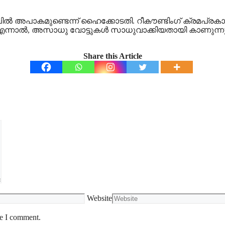
ണലില്‍ അപാകമുണ്ടെന്ന് ഹൈക്കോടതി. റീകൗണ്ടിംഗ് ക്രമപ്രകാ
 എന്നാല്‍, അസാധു വോട്ടുകള്‍ സാധുവാക്കിയതായി കാണുന്
Share this Article
Website
me I comment.