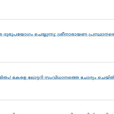
ദുരുപയോഗം ചെയ്യുന്നു; ശ്രീനാരായണ പ്രസ്ഥാനത്ത
ുരിതം! കേരള ലോട്ടറി സംവിധാനത്തെ ചോദ്യം ചെയ്