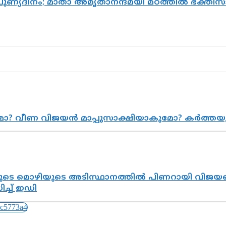
 പുണ്യദിനം; മാതാ അമൃതാനന്ദമയി മഠത്തിൽ ഭക്ത
ുമോ? വീണ വിജയൻ മാപ്പുസാക്ഷിയാകുമോ? കർത്ത
െ മൊഴിയുടെ അടിസ്ഥാനത്തിൽ പിണറായി വിജയനെ 
്ച് ഇഡി