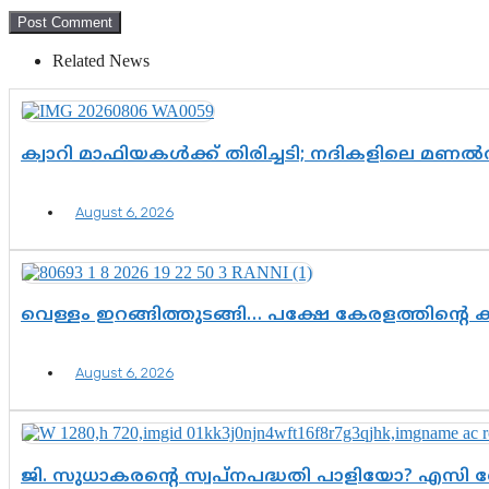
Related News
ക്വാറി മാഫിയകൾക്ക് തിരിച്ചടി; നദികളിലെ മണ
August 6, 2026
വെള്ളം ഇറങ്ങിത്തുടങ്ങി… പക്ഷേ കേരളത്തിന്റെ ക
August 6, 2026
ജി. സുധാകരന്റെ സ്വപ്നപദ്ധതി പാളിയോ? എസി 