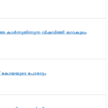
െ കാർന്നുതിന്നുന്ന വിഷവിത്ത്: ഗോകുലം
ത് കോയയുടെ പോരാട്ടം