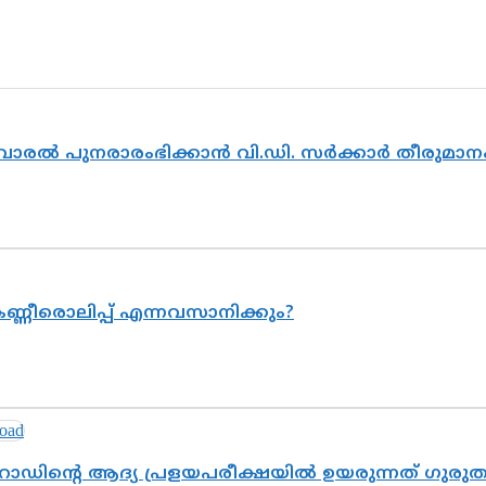
ൽവാരൽ പുനരാരംഭിക്കാൻ വി.ഡി. സർക്കാർ തീരുമാന
ണ്ണീരൊലിപ്പ് എന്നവസാനിക്കും?
റോഡിന്റെ ആദ്യ പ്രളയപരീക്ഷയിൽ ഉയരുന്നത് ഗുരു