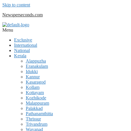
Skip to content
Newsperseconds.com
Menu
Exclusive
International
National
Kerala
Alappuzha
Eranakulam
Idukki
Kannur
Kasaragod
Kollam
Kottayam
Kozhikode
Malappuram
Palakkad
Pathanamthitta
Thrissur
Trivandrum
Wayanad