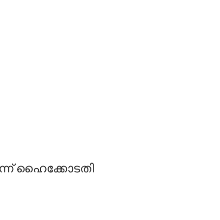
െന്ന് ഹൈക്കോടതി