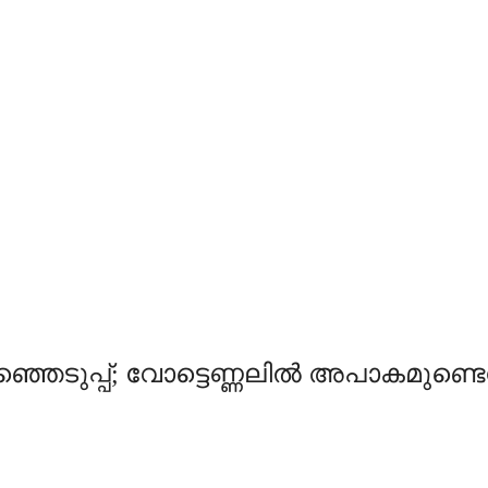
്ഞെടുപ്പ്; വോട്ടെണ്ണലില്‍ അപാകമുണ്ട