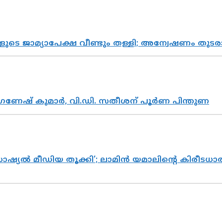
ികളുടെ ജാമ്യാപേക്ഷ വീണ്ടും തള്ളി; അന്വേഷണം 
ഗണേഷ് കുമാർ, വി.ഡി. സതീശന് പൂർണ പിന്തുണ
ൽ മീഡിയ തൂക്കി’; ലാമിൻ യമാലിന്റെ കിരീടധാരണത്