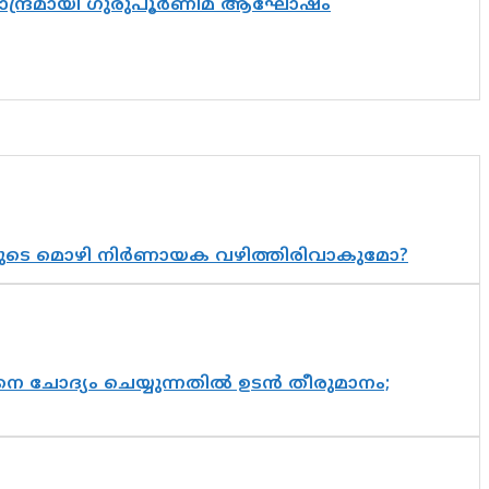
ിസാന്ദ്രമായി ഗുരുപൂർണിമ ആഘോഷം
യുടെ മൊഴി നിർണായക വഴിത്തിരിവാകുമോ?
ചോദ്യം ചെയ്യുന്നതിൽ ഉടൻ തീരുമാനം;