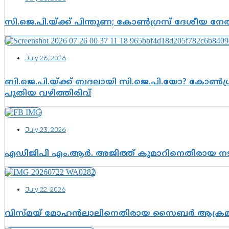
സി.ജെ.പി.യ്ക്ക് പിന്തുണ; കോൺഗ്രസ് ദേശീയ നേതൃ
July 26, 2026
ബി.ജെ.പി.യ്ക്ക് ബദലായി സി.ജെ.പി.യോ? കോൺഗ്ര
പുതിയ വഴിത്തിരിവ്
July 23, 2026
എഡിജിപി എം.ആർ. അജിത്ത് കുമാറിനെതിരായ 
July 22, 2026
വിസ്മയ് മോഹൻലാലിനെതിരായ സൈബർ ആക്രമണം; അഭി