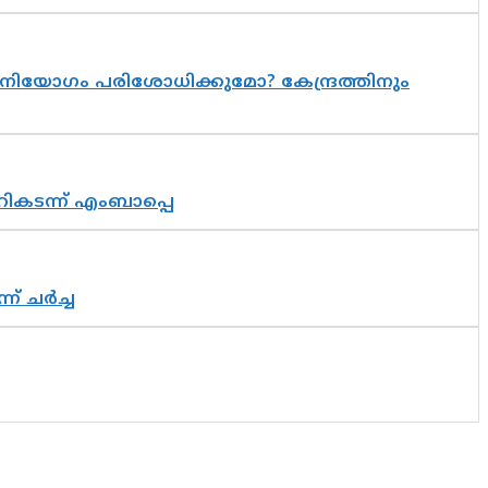
നിയോഗം പരിശോധിക്കുമോ? കേന്ദ്രത്തിനും
റികടന്ന് എംബാപ്പെ
് ചർച്ച