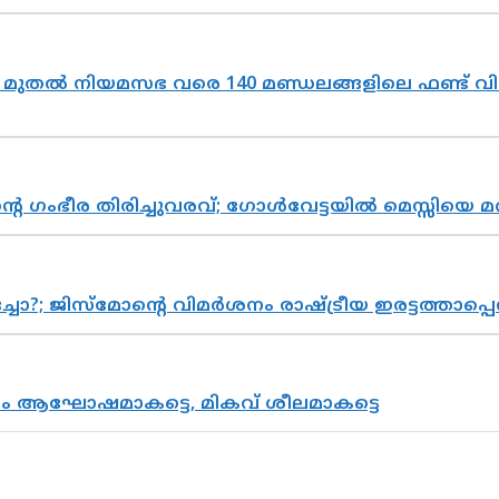
മുതൽ നിയമസഭ വരെ 140 മണ്ഡലങ്ങളിലെ ഫണ്ട് വി
്റെ ഗംഭീര തിരിച്ചുവരവ്; ഗോൾവേട്ടയിൽ മെസ്സിയെ മ
ിസ്മോന്റെ വിമർശനം രാഷ്ട്രീയ ഇരട്ടത്താപ്പെന്ന
രം ആഘോഷമാകട്ടെ, മികവ് ശീലമാകട്ടെ