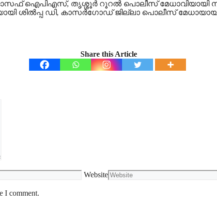
ജോസഫ് ഐപിഎസ്, തൃശ്ശൂര്‍ റൂറല്‍ പൊലീസ് മേധാവിയായി 
യി ശില്‍പ്പ ഡി, കാസര്‍ഗോഡ് ജില്ലാ പൊലീസ് മേധായായി
Share this Article
Website
me I comment.