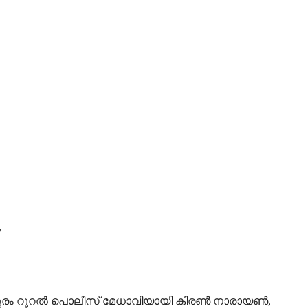
ുരം റൂറല്‍ പൊലീസ് മേധാവിയായി കിരണ്‍ നാരായണ്‍,