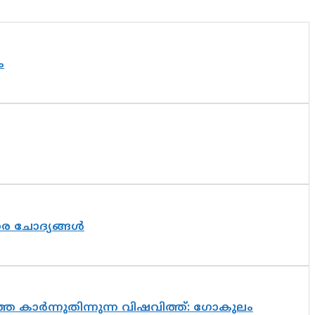
ം
തര ചോദ്യങ്ങൾ
െ കാർന്നുതിന്നുന്ന വിഷവിത്ത്: ഗോകുലം