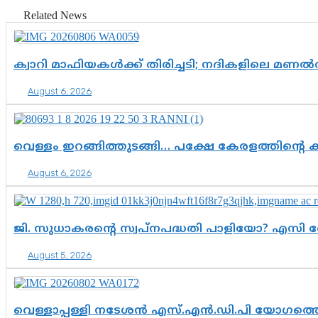
Related News
ക്വാറി മാഫിയകൾക്ക് തിരിച്ചടി; നദികളിലെ മണ
August 6, 2026
വെള്ളം ഇറങ്ങിത്തുടങ്ങി… പക്ഷേ കേരളത്തിന്റെ ക
August 6, 2026
ജി. സുധാകരന്റെ സ്വപ്നപദ്ധതി പാളിയോ? എസി 
August 5, 2026
വെള്ളാപ്പള്ളി നടേശൻ എസ്.എൻ.ഡി.പി യോഗത്തെ 