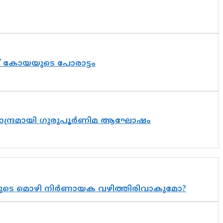
ത് കോയയുടെ പോരാട്ടം
ിസാന്ദ്രമായി ഗുരുപൂർണിമ ആഘോഷം
യുടെ മൊഴി നിർണായക വഴിത്തിരിവാകുമോ?