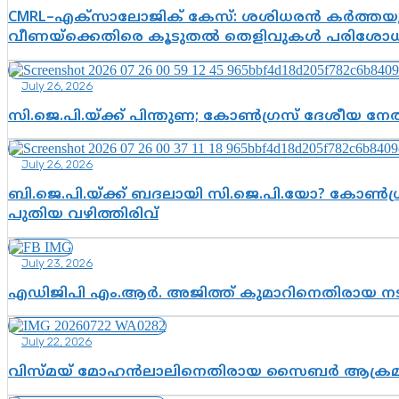
CMRL–എക്‌സാലോജിക് കേസ്: ശശിധരൻ കർത്തയുട
വീണയ്‌ക്കെതിരെ കൂടുതൽ തെളിവുകൾ പരിശോധിച
July 26, 2026
സി.ജെ.പി.യ്ക്ക് പിന്തുണ; കോൺഗ്രസ് ദേശീയ നേതൃ
July 26, 2026
ബി.ജെ.പി.യ്ക്ക് ബദലായി സി.ജെ.പി.യോ? കോൺഗ്ര
പുതിയ വഴിത്തിരിവ്
July 23, 2026
എഡിജിപി എം.ആർ. അജിത്ത് കുമാറിനെതിരായ 
July 22, 2026
വിസ്മയ് മോഹൻലാലിനെതിരായ സൈബർ ആക്രമണം; അഭി