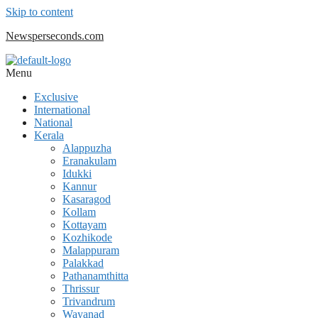
Skip to content
Newsperseconds.com
Menu
Exclusive
International
National
Kerala
Alappuzha
Eranakulam
Idukki
Kannur
Kasaragod
Kollam
Kottayam
Kozhikode
Malappuram
Palakkad
Pathanamthitta
Thrissur
Trivandrum
Wayanad