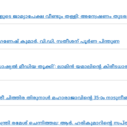
ികളുടെ ജാമ്യാപേക്ഷ വീണ്ടും തള്ളി; അന്വേഷണം 
ഗണേഷ് കുമാർ, വി.ഡി. സതീശന് പൂർണ പിന്തുണ
ൽ മീഡിയ തൂക്കി’; ലാമിൻ യമാലിന്റെ കിരീടധാരണത്
 ചിത്തിര തിരുനാൾ മഹാരാജാവിന്റെ 35-ാം നാടുനീങ്
മന്ത്രി രമേശ് ചെന്നിത്തല; ആർ. ഹരികുമാറിന്റെ