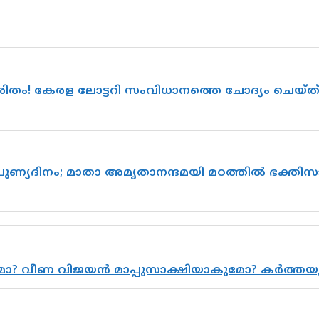
ുരിതം! കേരള ലോട്ടറി സംവിധാനത്തെ ചോദ്യം ചെയ്
 പുണ്യദിനം; മാതാ അമൃതാനന്ദമയി മഠത്തിൽ ഭക്ത
ുമോ? വീണ വിജയൻ മാപ്പുസാക്ഷിയാകുമോ? കർത്ത