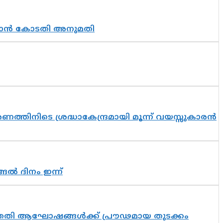
തുടരാൻ കോടതി അനുമതി
തിനിടെ ശ്രദ്ധാകേന്ദ്രമായി മൂന്ന് വയസ്സുകാരൻ
ങൽ ദിനം ഇന്ന്
 സപ്തതി ആഘോഷങ്ങൾക്ക് പ്രൗഢമായ തുടക്കം