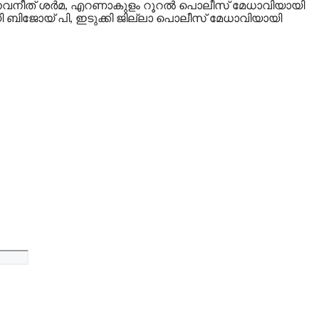
നവനീത് ശര്‍മ, എറണാകുളം റൂറല്‍ പൊലീസ് മേധാവിയായി
 ബിജോയ് പി, ഇടുക്കി ജില്ലാ പൊലീസ് മേധാവിയായി