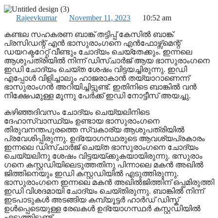
Rajeevkumar
November 11, 2023
10:52 am
കണ്ടല സഹകരണ ബാങ്ക് തട്ടിപ്പ് കേസിൽ ബാങ്ക്
പ്രസിഡന്റ് എൻ ഭാസുരാം​ഗനെ എൻഫോഴ്സ്മെന്റ്
ഡയറക്ടറേറ്റ് വീണ്ടും ചോദ്യം ചെയ്തേക്കും. ഇന്നലെ
ആശുപത്രിയിൽ നിന്ന് ഡിസ്ചാർജ് ആയ ഭാസുരാം​ഗനെ
ഇഡി ചോദ്യം ചെയ്ത ശേഷം വിട്ടയച്ചിരുന്നു. ഇഡി
എപ്പോൾ വിളിച്ചാലും ഹാജരാകാൻ തയ്യാറാണെന്ന്
ഭാസുരാം​ഗൻ അറിയിച്ചിട്ടുണ്ട്. ഇതിനിടെ ബാങ്കിൽ വൻ
നിക്ഷേപമുള്ള മൂന്നു പേർക്ക് ഇഡി നോട്ടീസ് അയച്ചു.
കഴിഞ്ഞദിവസം ചോദ്യം ചെയ്യലിനിടെ
ദേഹാസ്വാസ്ഥ്യം ഉണ്ടായ ഭാസുരാം​ഗനെ
തിരുവനന്തപുരത്തെ സ്വകാര്യ ആശുപത്രിയിൽ
പ്രവേശിപ്പിരുന്നു. ഉദ്യോഗസ്ഥരുടെ ആവശ്യപ്രകാരം
ഇന്നലെ ഡിസ്ചാർജ് ചെയ്ത ഭാസുരാം​ഗനെ ചോദ്യം
ചെയ്യലിനു ശേഷം വിട്ടയയ്ക്കുകയായിരുന്നു. ഭസുരാം​
ഗനെ കസ്റ്റഡിയിലെടുത്തതിനു പിന്നാലെ മകൻ അഖിൽ
ജിത്തിനെയും ഇഡി കസ്റ്റഡിയിൽ എടുത്തിരുന്നു.
ഭാസുരാം​ഗനെ ഇന്നലെ മകൻ അഖിൽജിത്തിന് ഒപ്പമിരുത്തി
ഇഡി വിശദമായി ചോദ്യം ചെയ്തിരുന്നു. ബാങ്കിൽ നിന്ന്
ഇടപാടുകൾ അടങ്ങിയ കമ്പ്യൂട്ടർ ഹാർഡ് ഡിസ്ക്
ഉൾപ്പെടെയുള്ള രേഖകൾ ഉദ്യോഗസ്ഥർ കസ്റ്റഡിയിൽ
എടുത്തിട്ടുണ്ട്.