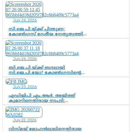
അടിസ്ഥാനത്തിൽ പിണറായി
വിജയനെ ചോദ്യം ചെയ്യുന്നതിൽ ഉടൻ
തീരുമാനം; വീണയ്‌ക്കെതിരെ
കൂടുതൽ തെളിവുകൾ പരിശോധിച്ച്
July 26, 2026
ഇഡി
സി.ജെ.പി.യ്ക്ക് പിന്തുണ;
കോൺഗ്രസ് ദേശീയ നേതൃത്വത്തിൽ
ആശങ്കയോ? പാർട്ടിക്കുള്ളിൽ
ഭിന്നാഭിപ്രായമെന്ന വിലയിരുത്തൽ
July 26, 2026
ബി.ജെ.പി.യ്ക്ക് ബദലായി
സി.ജെ.പി.യോ? കോൺഗ്രസിന്റെ
രാഷ്ട്രീയ ഇടം കൈവശപ്പെടുത്താൻ
സിജെപി ഉയർന്നുകഴിഞ്ഞോ?
July 23, 2026
ഇന്ത്യൻ രാഷ്ട്രീയത്തിലെ പുതിയ
വഴിത്തിരിവ്
എഡിജിപി എം.ആർ. അജിത്ത്
കുമാറിനെതിരായ നടപടി:
സസ്പെൻഷനിൽ ഒതുങ്ങുമോ,
അതോ കൂടുതൽ കടുത്ത
നടപടികളിലേക്കോ?
July 22, 2026
വിസ്മയ് മോഹൻലാലിനെതിരായ