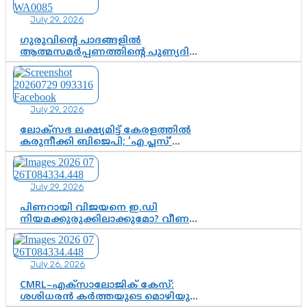
July 29, 2026
ഗുരുവിന്റെ പാദങ്ങളിൽ
ആത്മസമർപ്പണത്തിന്റെ പുണ്യദിനം;
മാതാ അമൃതാനന്ദമയി മഠത്തിൽ
ഭക്തിസാന്ദ്രമായി ഗുരുപൂർണിമ
ആഘോഷം
July 29, 2026
ലോക്സഭ ലക്ഷ്യമിട്ട് കേരളത്തിൽ
കരുനീക്കി ബിജെപി; ‘എ പ്ലസ്’
മണ്ഡലങ്ങളിൽ പ്രമുഖരെ ഇറക്കി
കേന്ദ്രനേതൃത്വം, തിരുവനന്തപുരത്ത്
രാജീവ് ചന്ദ്രശേഖർ, ആറ്റിങ്ങലിൽ
July 29, 2026
കെ. സുരേന്ദ്രൻ; ആലപ്പുഴയിൽ
ശോഭാ സുരേന്ദ്രൻ..
പിണറായി വിജയനെ ഇ.ഡി
നിയമക്കുരുക്കിലാക്കുമോ? വീണ
വിജയൻ മാപ്പുസാക്ഷിയാകുമോ?
കർത്തയുടെ മൊഴി നിർണായക
വഴിത്തിരിവാകുമോ?
July 26, 2026
CMRL–എക്‌സാലോജിക് കേസ്:
ശശിധരൻ കർത്തയുടെ മൊഴിയുടെ