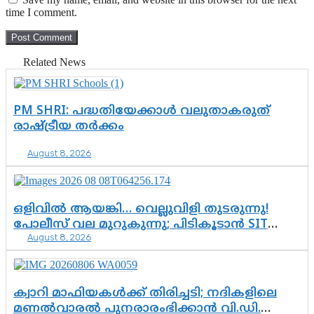
time I comment.
Related News
PM SHRI: പദ്ധതിയേക്കാൾ വലുതാകരുത്
രാഷ്ട്രീയ തർക്കം
August 8, 2026
ഒളിവിൽ ആയങ്കി… വെല്ലുവിളി തുടരുന്നു!
പോലീസ് വല മുറുകുന്നു; പിടികൂടാൻ SIT
August 8, 2026
രംഗത്ത്. ഇനി ചോദ്യം ആയങ്കി എവിടെ
എന്നത് മാത്രം അല്ല—ആയങ്കി
കസ്റ്റഡിയിലായാൽ പുറത്തുവരുക
എന്തൊക്കെ വിവരങ്ങൾ?”
ക്വാറി മാഫിയകൾക്ക് തിരിച്ചടി; നദികളിലെ
മണൽവാരൽ പുനരാരംഭിക്കാൻ വി.ഡി.