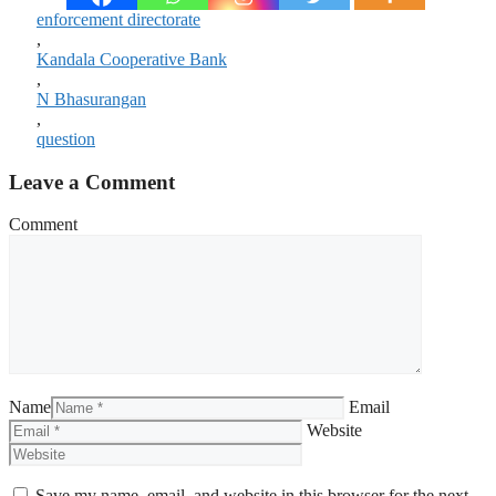
enforcement directorate
,
Kandala Cooperative Bank
,
N Bhasurangan
,
question
Leave a Comment
Comment
Name
Email
Website
Save my name, email, and website in this browser for the next