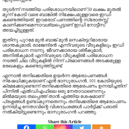
തുടർന്ന് നടത്തിയ പരിശോധനയിലാണ് 50 ലക്ഷം മുതൽ
മൂന്ന് കോടി വരെ ബാങ്കിൽ നിക്ഷേപമുള്ളവരെ ഇഡി
കണ്ടെത്തിയത്. ഇവരോട് പണത്തിന്റെ സ്രോതസ്സ്
കാണിക്കണമെന്നാവശ്യപ്പെട്ടാണ് ഇഡി നോട്ടീസ്
അയച്ചിട്ടുള്ളത്.
ഇതിനു പുറമേ മുൻ ബാങ്ക് മുൻ സെക്രട്ടറിമാരായ
ശാന്തകുമാരി, രാജേന്ദ്രൻ എന്നിവരുടെ വീടുകളിലും ഇഡി
പരിശോധന നടന്നു. ജീവനക്കാരായ ശ്രീകുമാർ,
അനിൽകുമാർ എന്നിവരുടെ വീടുകളിൽ പരിശോധന
നടത്തി ചില വീടുകളിൽ നിന്ന് പ്രമാണങ്ങൾ അടക്കമുള്ള
രേഖകളും കണ്ടെടുത്തിട്ടുണ്ട്.
എന്നാൽ തനിക്കെതിരെ ഉയർന്ന ആരോപണങ്ങൾ
നിഷേധിക്കുകയാണ് എൻ ഭാസുരാം​ഗന്‍. 101 കോടിയുടെ
ക്രമക്കേടുണ്ടെന്ന് തനിക്കെതിരെ ആരേപണം ഉന്നയിച്ചതിന്
പിന്നിൽ എൽഡിഎഫിലെ ഒരു നേതാവാണെന്നും
മിൽമയുടെ തലപ്പത്ത് താൻ എത്തിയ ശേഷമാണ്
പ്രശ്നങ്ങൾ ഉണ്ടാകുന്നതെന്നും തനിക്കെതിരെ ആരോപണം
ഉന്നയിച്ച നേതാവിന്റെ വിശദാംശങ്ങൾ പാർട്ടിക്ക് പരാതി
നൽകിയിട്ടുണ്ടെന്നും ഭാസുരാം​ഗൻ പറഞ്ഞു.
Share this Article