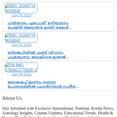
ചിത്തിര തിരുനാൾ മഹാരാജാവിന്റെ
35-ാം നാടുനീങ്ങൽ ദിനം ഇന്ന്
July 19, 2026
ഹരിതാഭം എഴുപത്’ ഉദ്ഘാടനം
ചെയ്ത് ആഭ്യന്തര മന്ത്രി രമേശ്
ചെന്നിത്തല; ആർ. ഹരികുമാറിന്റെ
സപ്തതി ആഘോഷങ്ങൾക്ക്
പ്രൗഢമായ തുടക്കം
July 19, 2026
ബിജെപിയിൽ ഫണ്ട് വിവാദം
പുകയുന്നു; ലോക്സഭ മുതൽ
നിയമസഭ വരെ 140 മണ്ഡലങ്ങളിലെ
ഫണ്ട് വിനിയോഗം
പരിശോധിക്കുമോ? കേന്ദ്രത്തിനും
July 19, 2026
ആർഎസ്എസിനും കേരള
ഘടകത്തോട് അതൃപ്തി
ലോകകപ്പ് മൂന്നാം സ്ഥാന
പോരാട്ടത്തിൽ ഫ്രാൻസിന്റെ ഗംഭീര
തിരിച്ചുവരവ്; ഗോൾവേട്ടയിൽ
മെസ്സിയെ മറികടന്ന് എംബാപ്പെ
About Us
Stay Informed with Exclusive International, National, Kerala News,
Astrology Insights, Cinema Updates, Educational Trends, Health &