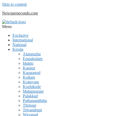
Skip to content
Newsperseconds.com
Menu
Exclusive
International
National
Kerala
Alappuzha
Eranakulam
Idukki
Kannur
Kasaragod
Kollam
Kottayam
Kozhikode
Malappuram
Palakkad
Pathanamthitta
Thrissur
Trivandrum
Wayanad