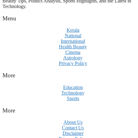
Beauty Tips, Politics Analysis, Sports Highlights, and the Latest in
Technology.
Menu
Kerala
National
International
Health Beauty
Cinema
Astrology
Privacy Policy
More
Education
Technology
Sports
More
About Us
Contact Us
Disclaimer