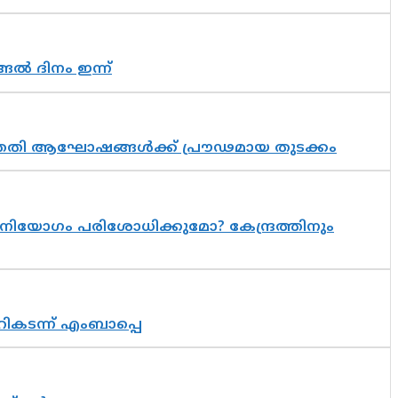
ങൽ ദിനം ഇന്ന്
 സപ്തതി ആഘോഷങ്ങൾക്ക് പ്രൗഢമായ തുടക്കം
നിയോഗം പരിശോധിക്കുമോ? കേന്ദ്രത്തിനും
റികടന്ന് എംബാപ്പെ