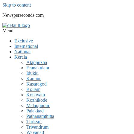
Skip to content
Newsperseconds.com
Menu
Exclusive
International
National
Kerala
Alappuzha
Eranakulam
Idukki
Kannur
Kasaragod
Kollam
Kottayam
Kozhikode
Malappuram
Palakkad
Pathanamthitta
Thrissur
Trivandrum
Wayanad