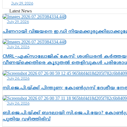
July 29, 2026
Latest News
July 29, 2026
പിണറായി വിജയനെ ഇ.ഡി നിയമക്കുരുക്കിലാക്ക
July 26, 2026
CMRL–എക്‌സാലോജിക് കേസ്: ശശിധരൻ കർത്തയുട
വീണയ്‌ക്കെതിരെ കൂടുതൽ തെളിവുകൾ പരിശോധിച
July 26, 2026
സി.ജെ.പി.യ്ക്ക് പിന്തുണ; കോൺഗ്രസ് ദേശീയ നേതൃ
July 26, 2026
ബി.ജെ.പി.യ്ക്ക് ബദലായി സി.ജെ.പി.യോ? കോൺഗ്ര
പുതിയ വഴിത്തിരിവ്