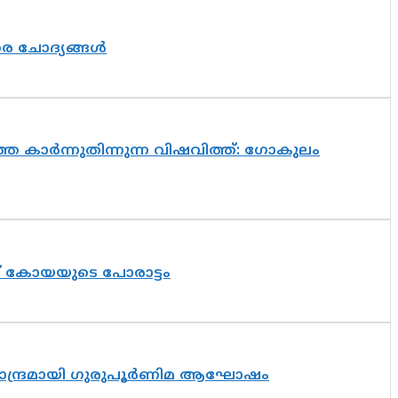
തര ചോദ്യങ്ങൾ
െ കാർന്നുതിന്നുന്ന വിഷവിത്ത്: ഗോകുലം
ത് കോയയുടെ പോരാട്ടം
ിസാന്ദ്രമായി ഗുരുപൂർണിമ ആഘോഷം