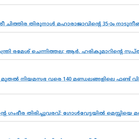
 ചിത്തിര തിരുനാൾ മഹാരാജാവിന്റെ 35-ാം നാടുനീങ്
മന്ത്രി രമേശ് ചെന്നിത്തല; ആർ. ഹരികുമാറിന്റെ
മുതൽ നിയമസഭ വരെ 140 മണ്ഡലങ്ങളിലെ ഫണ്ട് വി
്റെ ഗംഭീര തിരിച്ചുവരവ്; ഗോൾവേട്ടയിൽ മെസ്സിയെ മ