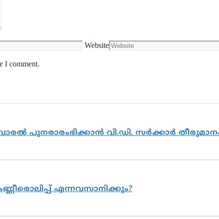
Website
me I comment.
ൽവാരൽ പുനരാരംഭിക്കാൻ വി.ഡി. സർക്കാർ തീരുമാന
ണ്ണീരൊലിപ്പ് എന്നവസാനിക്കും?