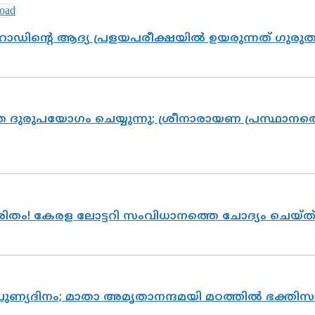
റോഡിന്റെ ആദ്യ പ്രളയപരീക്ഷയിൽ ഉയരുന്നത് ഗുരു
ദുരുപയോഗം ചെയ്യുന്നു; ശ്രീനാരായണ പ്രസ്ഥാനത്ത
ുരിതം! കേരള ലോട്ടറി സംവിധാനത്തെ ചോദ്യം ചെയ്
 പുണ്യദിനം; മാതാ അമൃതാനന്ദമയി മഠത്തിൽ ഭക്ത