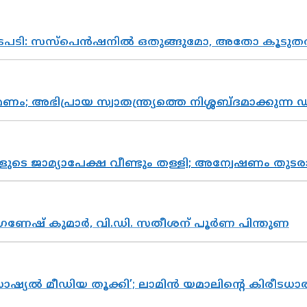
നടപടി: സസ്പെൻഷനിൽ ഒതുങ്ങുമോ, അതോ കൂടുതൽ
പ്രായ സ്വാതന്ത്ര്യത്തെ നിശ്ശബ്ദമാക്കുന്ന ഡ
ികളുടെ ജാമ്യാപേക്ഷ വീണ്ടും തള്ളി; അന്വേഷണം 
ഗണേഷ് കുമാർ, വി.ഡി. സതീശന് പൂർണ പിന്തുണ
ൽ മീഡിയ തൂക്കി’; ലാമിൻ യമാലിന്റെ കിരീടധാരണത്