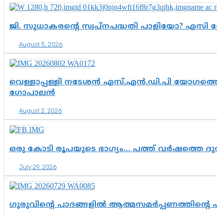
ജി. സുധാകരന്റെ സ്വപ്നപദ്ധതി പാളിയോ? എസി 
August 5, 2026
വെള്ളാപ്പള്ളി നടേശൻ എസ്.എൻ.ഡി.പി യോഗത്തെ 
ഗോപാലൻ
August 2, 2026
ഒരു കോടി രൂപയുടെ ഭാഗ്യം… പത്ത് വർഷത്തെ ദ
July 29, 2026
ഗുരുവിന്റെ പാദങ്ങളിൽ ആത്മസമർപ്പണത്തിന്റെ