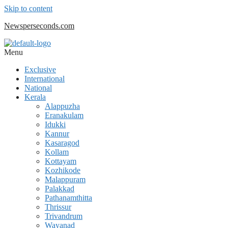
Skip to content
Newsperseconds.com
Menu
Exclusive
International
National
Kerala
Alappuzha
Eranakulam
Idukki
Kannur
Kasaragod
Kollam
Kottayam
Kozhikode
Malappuram
Palakkad
Pathanamthitta
Thrissur
Trivandrum
Wayanad