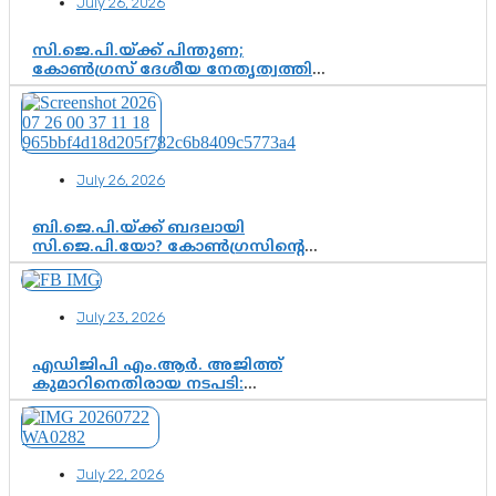
July 26, 2026
സി.ജെ.പി.യ്ക്ക് പിന്തുണ;
കോൺഗ്രസ് ദേശീയ നേതൃത്വത്തിൽ
ആശങ്കയോ? പാർട്ടിക്കുള്ളിൽ
ഭിന്നാഭിപ്രായമെന്ന വിലയിരുത്തൽ
July 26, 2026
ബി.ജെ.പി.യ്ക്ക് ബദലായി
സി.ജെ.പി.യോ? കോൺഗ്രസിന്റെ
രാഷ്ട്രീയ ഇടം കൈവശപ്പെടുത്താൻ
സിജെപി ഉയർന്നുകഴിഞ്ഞോ?
ഇന്ത്യൻ രാഷ്ട്രീയത്തിലെ പുതിയ
July 23, 2026
വഴിത്തിരിവ്
എഡിജിപി എം.ആർ. അജിത്ത്
കുമാറിനെതിരായ നടപടി:
സസ്പെൻഷനിൽ ഒതുങ്ങുമോ,
അതോ കൂടുതൽ കടുത്ത
നടപടികളിലേക്കോ?
July 22, 2026