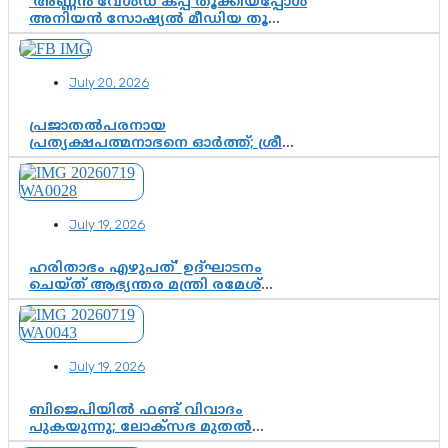
‘അണ്ണൻ വേൾഡ് കപ്പ് തൂക്കിയപ്പോൾ
അനിയൻ സോഷ്യൽ മീഡിയ തൂക്കി’;
ലാമിൻ യമാലിന്റെ
കിരീടധാരണത്തിനിടെ
ശ്രദ്ധാകേന്ദ്രമായി മൂന്ന് വയസ്സുകാരൻ
July 20, 2026
ചുണക്കുട്ടൻ
പ്രജാതൽപരനായ
പ്രത്യക്ഷപത്മനാഭനെ ഓർത്ത്; ശ്രീ
ചിത്തിര തിരുനാൾ മഹാരാജാവിന്റെ
35-ാം നാടുനീങ്ങൽ ദിനം ഇന്ന്
July 19, 2026
ഹരിതാഭം എഴുപത്’ ഉദ്ഘാടനം
ചെയ്ത് ആഭ്യന്തര മന്ത്രി രമേശ്
ചെന്നിത്തല; ആർ. ഹരികുമാറിന്റെ
സപ്തതി ആഘോഷങ്ങൾക്ക്
പ്രൗഢമായ തുടക്കം
July 19, 2026
ബിജെപിയിൽ ഫണ്ട് വിവാദം
പുകയുന്നു; ലോക്സഭ മുതൽ
നിയമസഭ വരെ 140 മണ്ഡലങ്ങളിലെ