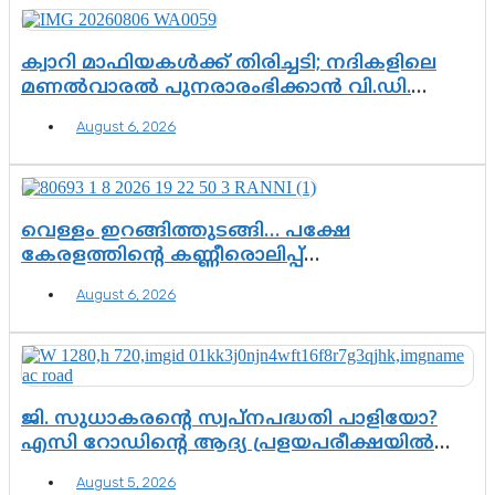
ക്വാറി മാഫിയകൾക്ക് തിരിച്ചടി; നദികളിലെ
മണൽവാരൽ പുനരാരംഭിക്കാൻ വി.ഡി.
സർക്കാർ തീരുമാനം
August 6, 2026
വെള്ളം ഇറങ്ങിത്തുടങ്ങി… പക്ഷേ
കേരളത്തിന്റെ കണ്ണീരൊലിപ്പ്
എന്നവസാനിക്കും?
August 6, 2026
ജി. സുധാകരന്റെ സ്വപ്നപദ്ധതി പാളിയോ?
എസി റോഡിന്റെ ആദ്യ പ്രളയപരീക്ഷയിൽ
ഉയരുന്നത് ഗുരുതര ചോദ്യങ്ങൾ
August 5, 2026