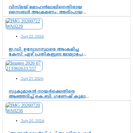
വിസ്മയ് മോഹൻലാലിനെതിരായ
സൈബർ ആക്രമണം; അഭിപ്രായ
സ്വാതന്ത്ര്യത്തെ നിശ്ശബ്ദമാക്കുന്ന
ഡിജിറ്റൽ ഗുണ്ടായിസത്തിന് അറുതി
വേണം
July 22, 2026
ഇ.ഡി. ഉദ്യോഗസ്ഥരെ ആക്രമിച്ച
കേസ്: ഏഴ് പ്രതികളുടെ ജാമ്യാപേക്ഷ
വീണ്ടും തള്ളി; അന്വേഷണം തുടരാൻ
കോടതി അനുമതി
July 21, 2026
സുകുമാരൻ നായർക്കെതിരെ
ആഞ്ഞടിച്ച് കെ.ബി. ഗണേഷ് കുമാർ,
വി.ഡി. സതീശന് പൂർണ പിന്തുണ
July 20, 2026