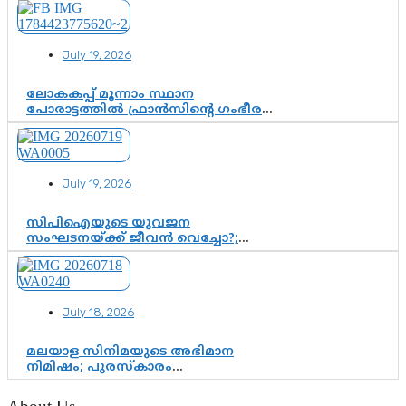
ഫണ്ട് വിനിയോഗം
പരിശോധിക്കുമോ? കേന്ദ്രത്തിനും
ആർഎസ്എസിനും കേരള
July 19, 2026
ഘടകത്തോട് അതൃപ്തി
ലോകകപ്പ് മൂന്നാം സ്ഥാന
പോരാട്ടത്തിൽ ഫ്രാൻസിന്റെ ഗംഭീര
തിരിച്ചുവരവ്; ഗോൾവേട്ടയിൽ
മെസ്സിയെ മറികടന്ന് എംബാപ്പെ
July 19, 2026
സിപിഐയുടെ യുവജന
സംഘടനയ്ക്ക് ജീവൻ വെച്ചോ?;
ജിസ്മോന്റെ വിമർശനം രാഷ്ട്രീയ
ഇരട്ടത്താപ്പെന്ന് ചർച്ച
July 18, 2026
മലയാള സിനിമയുടെ അഭിമാന
നിമിഷം; പുരസ്‌കാരം
ആഘോഷമാകട്ടെ, മികവ് ശീലമാകട്ടെ