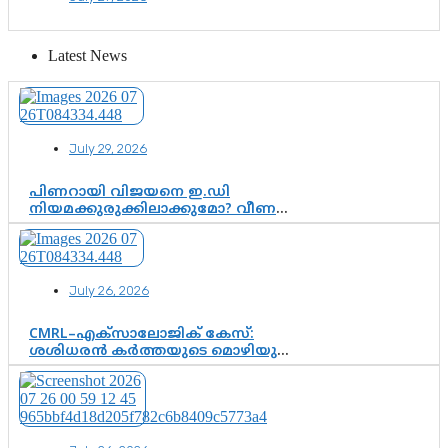
ഗുരുപൂർണിമ ആഘോഷം
Latest News
July 29, 2026
പിണറായി വിജയനെ ഇ.ഡി
നിയമക്കുരുക്കിലാക്കുമോ? വീണ
വിജയൻ മാപ്പുസാക്ഷിയാകുമോ?
കർത്തയുടെ മൊഴി നിർണായക
വഴിത്തിരിവാകുമോ?
July 26, 2026
CMRL–എക്‌സാലോജിക് കേസ്:
ശശിധരൻ കർത്തയുടെ മൊഴിയുടെ
അടിസ്ഥാനത്തിൽ പിണറായി
വിജയനെ ചോദ്യം ചെയ്യുന്നതിൽ ഉടൻ
തീരുമാനം; വീണയ്‌ക്കെതിരെ
കൂടുതൽ തെളിവുകൾ പരിശോധിച്ച്
ഇഡി