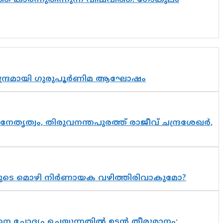
െ കാർന്നുതിന്നുന്ന വിഷവിത്ത്: ഗോകുലം
സാന്ദ്രമായി ഗുരുപൂർണിമ ആഘോഷം
നേതൃത്വം, തിരുവനന്തപുരത്ത് രാജീവ് ചന്ദ്രശേഖർ,
യുടെ മൊഴി നിർണായക വഴിത്തിരിവാകുമോ?
ചോദ്യം ചെയ്യുന്നതിൽ ഉടൻ തീരുമാനം;