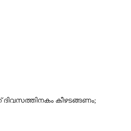
്ത് ദിവസത്തിനകം കീഴടങ്ങണം;