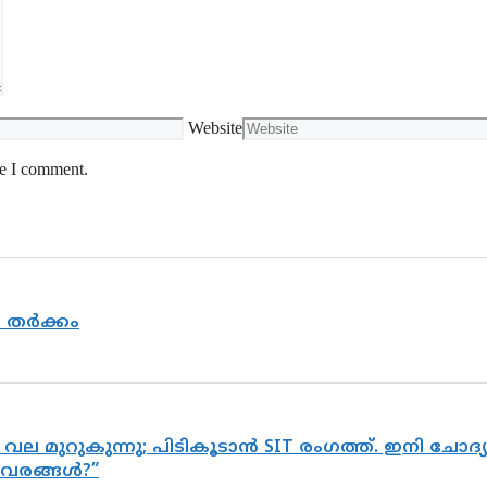
Website
me I comment.
യ തർക്കം
 വല മുറുകുന്നു; പിടികൂടാൻ SIT രംഗത്ത്. ഇനി ചോ
ിവരങ്ങൾ?”