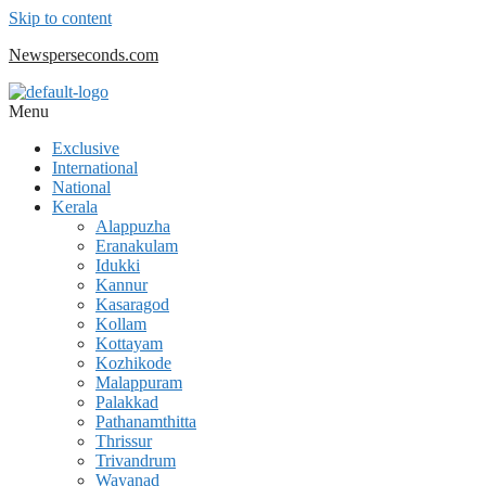
Skip to content
Newsperseconds.com
Menu
Exclusive
International
National
Kerala
Alappuzha
Eranakulam
Idukki
Kannur
Kasaragod
Kollam
Kottayam
Kozhikode
Malappuram
Palakkad
Pathanamthitta
Thrissur
Trivandrum
Wayanad