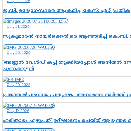
July 22, 2026
ഇ.ഡി. ഉദ്യോഗസ്ഥരെ ആക്രമിച്ച കേസ്: ഏഴ് പ്രത
July 21, 2026
സുകുമാരൻ നായർക്കെതിരെ ആഞ്ഞടിച്ച് കെ.ബി. 
July 20, 2026
‘അണ്ണൻ വേൾഡ് കപ്പ് തൂക്കിയപ്പോൾ അനിയൻ സോഷ്യ
ചുണക്കുട്ടൻ
July 20, 2026
പ്രജാതൽപരനായ പ്രത്യക്ഷപത്മനാഭനെ ഓർത്ത്; ശ്രീ
July 19, 2026
ഹരിതാഭം എഴുപത്’ ഉദ്ഘാടനം ചെയ്ത് ആഭ്യന്തര 