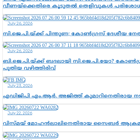
വീണയ്‌ക്കെതിരെ കൂടുതൽ തെളിവുകൾ പരിശോധിച
July 26, 2026
സി.ജെ.പി.യ്ക്ക് പിന്തുണ; കോൺഗ്രസ് ദേശീയ നേതൃ
July 26, 2026
ബി.ജെ.പി.യ്ക്ക് ബദലായി സി.ജെ.പി.യോ? കോൺഗ്ര
പുതിയ വഴിത്തിരിവ്
July 23, 2026
എഡിജിപി എം.ആർ. അജിത്ത് കുമാറിനെതിരായ 
July 22, 2026
വിസ്മയ് മോഹൻലാലിനെതിരായ സൈബർ ആക്രമണം; അഭി