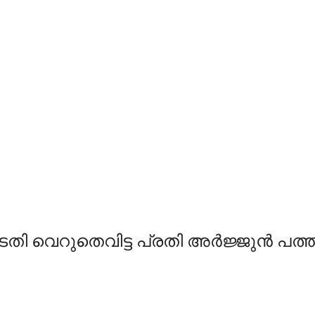
തി വെറുതെവിട്ട പ്രതി അര്‍ജ്ജുന്‍ പത