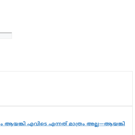
ദ്യം ആയങ്കി എവിടെ എന്നത് മാത്രം അല്ല—ആയങ്കി