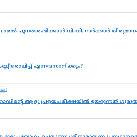
ൽവാരൽ പുനരാരംഭിക്കാൻ വി.ഡി. സർക്കാർ തീരുമാന
ണ്ണീരൊലിപ്പ് എന്നവസാനിക്കും?
റോഡിന്റെ ആദ്യ പ്രളയപരീക്ഷയിൽ ഉയരുന്നത് ഗുരു