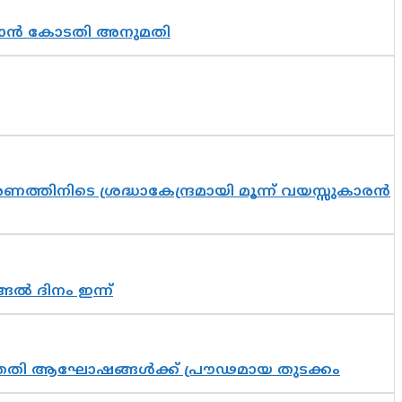
തുടരാൻ കോടതി അനുമതി
തിനിടെ ശ്രദ്ധാകേന്ദ്രമായി മൂന്ന് വയസ്സുകാരൻ
ങൽ ദിനം ഇന്ന്
 സപ്തതി ആഘോഷങ്ങൾക്ക് പ്രൗഢമായ തുടക്കം