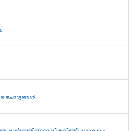
ം
തര ചോദ്യങ്ങൾ