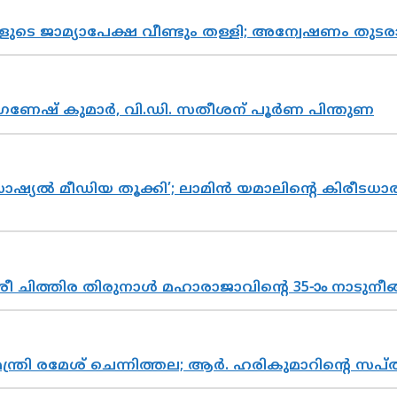
ികളുടെ ജാമ്യാപേക്ഷ വീണ്ടും തള്ളി; അന്വേഷണം 
ഗണേഷ് കുമാർ, വി.ഡി. സതീശന് പൂർണ പിന്തുണ
ൽ മീഡിയ തൂക്കി’; ലാമിൻ യമാലിന്റെ കിരീടധാരണത്
 ചിത്തിര തിരുനാൾ മഹാരാജാവിന്റെ 35-ാം നാടുനീങ്
മന്ത്രി രമേശ് ചെന്നിത്തല; ആർ. ഹരികുമാറിന്റെ