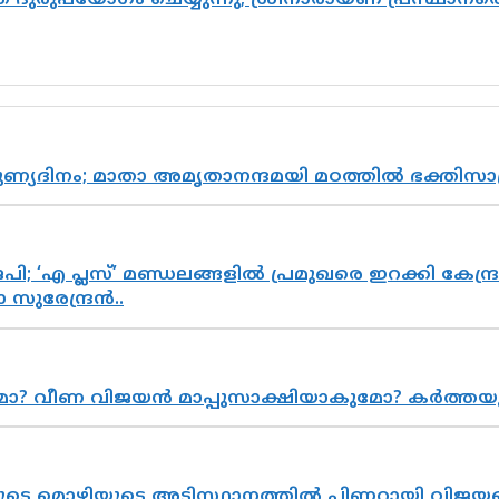
ദുരുപയോഗം ചെയ്യുന്നു; ശ്രീനാരായണ പ്രസ്ഥാനത്ത
പുണ്യദിനം; മാതാ അമൃതാനന്ദമയി മഠത്തിൽ ഭക്തി
; ‘എ പ്ലസ്’ മണ്ഡലങ്ങളിൽ പ്രമുഖരെ ഇറക്കി കേന്ദ്ര
സുരേന്ദ്രൻ..
ുമോ? വീണ വിജയൻ മാപ്പുസാക്ഷിയാകുമോ? കർത്ത
െ മൊഴിയുടെ അടിസ്ഥാനത്തിൽ പിണറായി വിജയനെ 