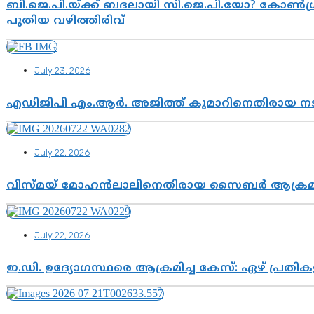
ബി.ജെ.പി.യ്ക്ക് ബദലായി സി.ജെ.പി.യോ? കോൺഗ്ര
പുതിയ വഴിത്തിരിവ്
July 23, 2026
എഡിജിപി എം.ആർ. അജിത്ത് കുമാറിനെതിരായ 
July 22, 2026
വിസ്മയ് മോഹൻലാലിനെതിരായ സൈബർ ആക്രമണം; അഭി
July 22, 2026
ഇ.ഡി. ഉദ്യോഗസ്ഥരെ ആക്രമിച്ച കേസ്: ഏഴ് പ്രത