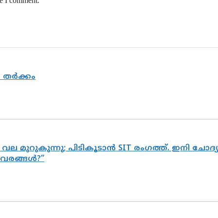
me I comment.
യ തർക്കം
 വല മുറുകുന്നു; പിടികൂടാൻ SIT രംഗത്ത്. ഇനി ചോ
ിവരങ്ങൾ?”