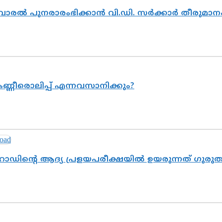
ൽവാരൽ പുനരാരംഭിക്കാൻ വി.ഡി. സർക്കാർ തീരുമാന
ണ്ണീരൊലിപ്പ് എന്നവസാനിക്കും?
റോഡിന്റെ ആദ്യ പ്രളയപരീക്ഷയിൽ ഉയരുന്നത് ഗുരു