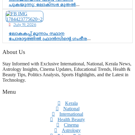
പുകയുന്നു; ലോക്സഭ മുതൽ
നിയമസഭ വരെ 140 മണ്ഡലങ്ങളിലെ
ഫണ്ട് വിനിയോഗം
പരിശോധിക്കുമോ? കേന്ദ്രത്തിനും
July 19, 2026
ആർഎസ്എസിനും കേരള
ഘടകത്തോട് അതൃപ്തി
ലോകകപ്പ് മൂന്നാം സ്ഥാന
പോരാട്ടത്തിൽ ഫ്രാൻസിന്റെ ഗംഭീര
തിരിച്ചുവരവ്; ഗോൾവേട്ടയിൽ
മെസ്സിയെ മറികടന്ന് എംബാപ്പെ
About Us
Stay Informed with Exclusive International, National, Kerala News,
Astrology Insights, Cinema Updates, Educational Trends, Health &
Beauty Tips, Politics Analysis, Sports Highlights, and the Latest in
Technology.
Menu
Kerala
National
International
Health Beauty
Cinema
Astrology