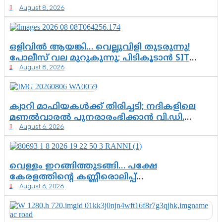
August 8, 2026
ഒളിവിൽ ആയങ്കി… വെല്ലുവിളി തുടരുന്നു!
പോലീസ് വല മുറുകുന്നു; പിടികൂടാൻ SIT
August 8, 2026
രംഗത്ത്. ഇനി ചോദ്യം ആയങ്കി എവിടെ
എന്നത് മാത്രം അല്ല—ആയങ്കി
കസ്റ്റഡിയിലായാൽ പുറത്തുവരുക
എന്തൊക്കെ വിവരങ്ങൾ?”
ക്വാറി മാഫിയകൾക്ക് തിരിച്ചടി; നദികളിലെ
മണൽവാരൽ പുനരാരംഭിക്കാൻ വി.ഡി.
August 6, 2026
സർക്കാർ തീരുമാനം
വെള്ളം ഇറങ്ങിത്തുടങ്ങി… പക്ഷേ
കേരളത്തിന്റെ കണ്ണീരൊലിപ്പ്
August 6, 2026
എന്നവസാനിക്കും?