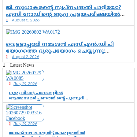
ജി. സുധാകരന്റെ സ്വപ്നപദ്ധതി പാളിയോ?
എസി റോഡിന്റെ ആദ്യ പ്രളയപരീക്ഷയിൽ
August 5, 2026
ഉയരുന്നത് ഗുരുതര ചോദ്യങ്ങൾ
വെള്ളാപ്പള്ളി നടേശൻ എസ്.എൻ.ഡി.പി
യോഗത്തെ ദുരുപയോഗം ചെയ്യുന്നു;
August 2, 2026
ശ്രീനാരായണ പ്രസ്ഥാനത്തെ കാർന്നുതിന്നുന്ന
വിഷവിത്ത്: ഗോകുലം ഗോപാലൻ
Latest News
July 29, 2026
ഗുരുവിന്റെ പാദങ്ങളിൽ
ആത്മസമർപ്പണത്തിന്റെ പുണ്യദിനം;
മാതാ അമൃതാനന്ദമയി മഠത്തിൽ
ഭക്തിസാന്ദ്രമായി ഗുരുപൂർണിമ
ആഘോഷം
July 29, 2026
ലോക്സഭ ലക്ഷ്യമിട്ട് കേരളത്തിൽ