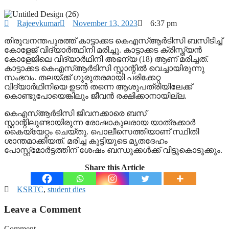
Rajeevkumar
November 13, 2023
6:37 pm
തിരുവനന്തപുരത്ത് കാട്ടാക്കട കെഎസ്ആർടിസി ബസിടിച്ച്
കോളേജ് വിദ്യാർത്ഥിനി മരിച്ചു. കാട്ടാക്കട ക്രിസ്ത്യൻ
കോളേജിലെ വിദ്യാർഥിനി അഭന്യ (18) ആണ് മരിച്ചത്.
കാട്ടാക്കട കെഎസ്ആർടിസി സ്റ്റാന്റിൽ വെച്ചായിരുന്നു
സംഭവം. തലയ്ക്ക് ​ഗുരുതരമായി പരിക്കേറ്റ
വിദ്യാർഥിനിയെ ഉടൻ തന്നെ ആശുപത്രിയിലേക്ക്
കൊണ്ടുപോയെങ്കിലും ജീവൻ രക്ഷിക്കാനായില്ല.
കെഎസ്ആർടിസി ജീവനക്കാരെ ബസ്
സ്റ്റാന്റിലുണ്ടായിരുന്ന രോഷാകുലരായ യാത്രക്കാർ
കൈയ്യേറ്റം ചെയ്തു. പൊലീസെത്തിയാണ് സ്ഥിതി
ശാന്തമാക്കിയത്. മരിച്ച കുട്ടിയുടെ മൃതദേഹം
പോസ്റ്റ്‌മോർട്ടത്തിന് ശേഷം ബന്ധുക്കൾക്ക് വിട്ടുകൊടുക്കും.
Share this Article
KSRTC
,
student dies
Leave a Comment
Comment