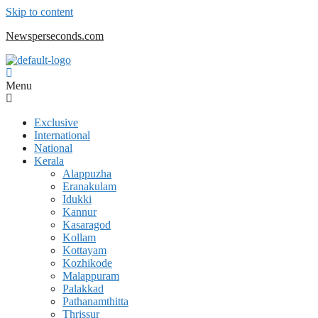
Skip to content
Newsperseconds.com
Menu
Exclusive
International
National
Kerala
Alappuzha
Eranakulam
Idukki
Kannur
Kasaragod
Kollam
Kottayam
Kozhikode
Malappuram
Palakkad
Pathanamthitta
Thrissur