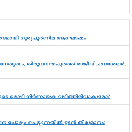
സാന്ദ്രമായി ഗുരുപൂർണിമ ആഘോഷം
നേതൃത്വം, തിരുവനന്തപുരത്ത് രാജീവ് ചന്ദ്രശേഖർ,
യുടെ മൊഴി നിർണായക വഴിത്തിരിവാകുമോ?
ചോദ്യം ചെയ്യുന്നതിൽ ഉടൻ തീരുമാനം;