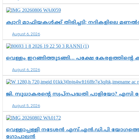
ക്വാറി മാഫിയകൾക്ക് തിരിച്ചടി; നദികളിലെ മണ
August 6, 2026
വെള്ളം ഇറങ്ങിത്തുടങ്ങി… പക്ഷേ കേരളത്തിന്റെ ക
August 6, 2026
ജി. സുധാകരന്റെ സ്വപ്നപദ്ധതി പാളിയോ? എസി 
August 5, 2026
വെള്ളാപ്പള്ളി നടേശൻ എസ്.എൻ.ഡി.പി യോഗത്തെ 
ഗോപാലൻ