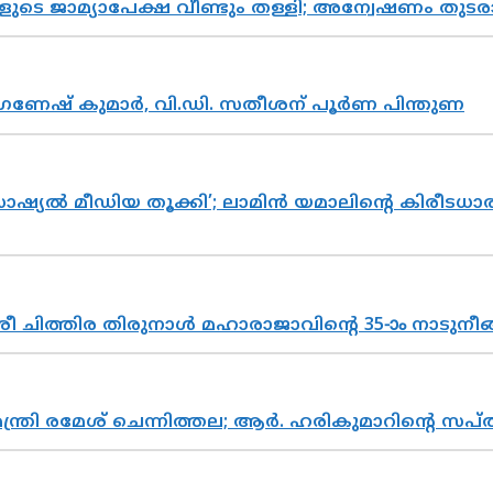
ികളുടെ ജാമ്യാപേക്ഷ വീണ്ടും തള്ളി; അന്വേഷണം 
ഗണേഷ് കുമാർ, വി.ഡി. സതീശന് പൂർണ പിന്തുണ
ൽ മീഡിയ തൂക്കി’; ലാമിൻ യമാലിന്റെ കിരീടധാരണത്
 ചിത്തിര തിരുനാൾ മഹാരാജാവിന്റെ 35-ാം നാടുനീങ്
മന്ത്രി രമേശ് ചെന്നിത്തല; ആർ. ഹരികുമാറിന്റെ