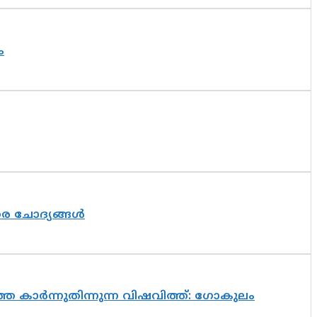
ം
തര ചോദ്യങ്ങൾ
െ കാർന്നുതിന്നുന്ന വിഷവിത്ത്: ഗോകുലം