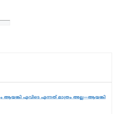
ദ്യം ആയങ്കി എവിടെ എന്നത് മാത്രം അല്ല—ആയങ്കി