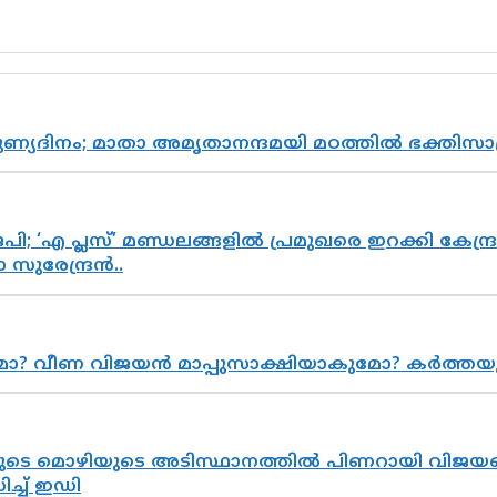
പുണ്യദിനം; മാതാ അമൃതാനന്ദമയി മഠത്തിൽ ഭക്തി
; ‘എ പ്ലസ്’ മണ്ഡലങ്ങളിൽ പ്രമുഖരെ ഇറക്കി കേന്ദ്ര
സുരേന്ദ്രൻ..
ുമോ? വീണ വിജയൻ മാപ്പുസാക്ഷിയാകുമോ? കർത്ത
െ മൊഴിയുടെ അടിസ്ഥാനത്തിൽ പിണറായി വിജയനെ 
്ച് ഇഡി