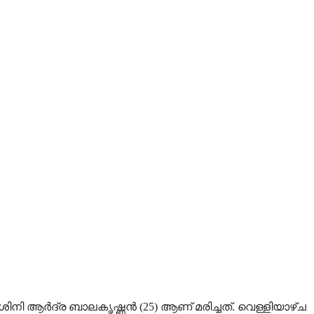
ിനി ആർദ്ര ബാലകൃഷ്ണൻ (25) ആണ് മരിച്ചത്. വെള്ളിയാഴ്ച