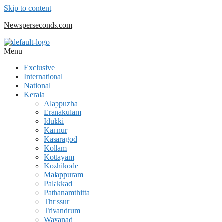
Skip to content
Newsperseconds.com
Menu
Exclusive
International
National
Kerala
Alappuzha
Eranakulam
Idukki
Kannur
Kasaragod
Kollam
Kottayam
Kozhikode
Malappuram
Palakkad
Pathanamthitta
Thrissur
Trivandrum
Wayanad