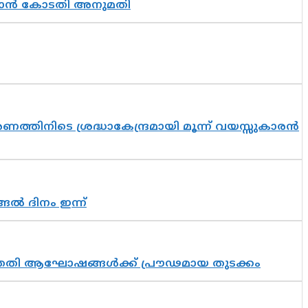
തുടരാൻ കോടതി അനുമതി
തിനിടെ ശ്രദ്ധാകേന്ദ്രമായി മൂന്ന് വയസ്സുകാരൻ
ങൽ ദിനം ഇന്ന്
 സപ്തതി ആഘോഷങ്ങൾക്ക് പ്രൗഢമായ തുടക്കം