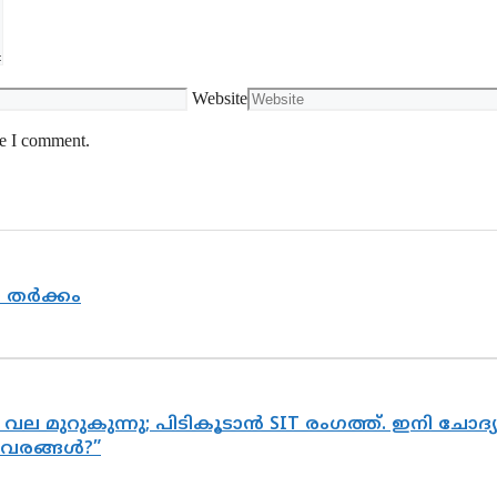
Website
me I comment.
യ തർക്കം
 വല മുറുകുന്നു; പിടികൂടാൻ SIT രംഗത്ത്. ഇനി ചോ
ിവരങ്ങൾ?”