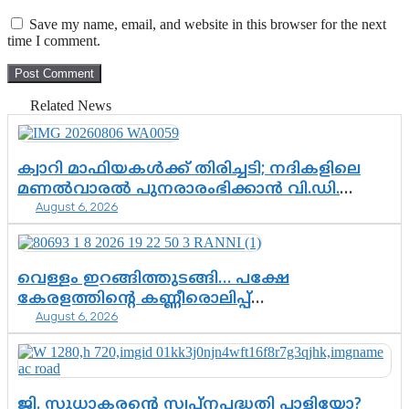
Save my name, email, and website in this browser for the next
time I comment.
Related News
ക്വാറി മാഫിയകൾക്ക് തിരിച്ചടി; നദികളിലെ
മണൽവാരൽ പുനരാരംഭിക്കാൻ വി.ഡി.
August 6, 2026
സർക്കാർ തീരുമാനം
വെള്ളം ഇറങ്ങിത്തുടങ്ങി… പക്ഷേ
കേരളത്തിന്റെ കണ്ണീരൊലിപ്പ്
August 6, 2026
എന്നവസാനിക്കും?
ജി. സുധാകരന്റെ സ്വപ്നപദ്ധതി പാളിയോ?