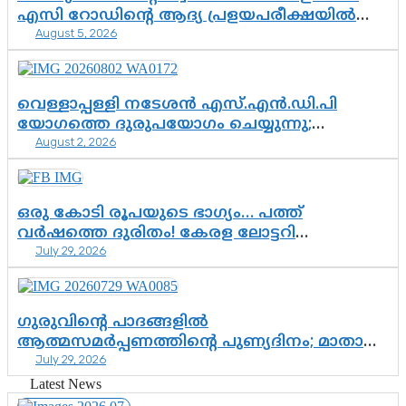
എസി റോഡിന്റെ ആദ്യ പ്രളയപരീക്ഷയിൽ
August 5, 2026
ഉയരുന്നത് ഗുരുതര ചോദ്യങ്ങൾ
വെള്ളാപ്പള്ളി നടേശൻ എസ്.എൻ.ഡി.പി
യോഗത്തെ ദുരുപയോഗം ചെയ്യുന്നു;
August 2, 2026
ശ്രീനാരായണ പ്രസ്ഥാനത്തെ കാർന്നുതിന്നുന്ന
വിഷവിത്ത്: ഗോകുലം ഗോപാലൻ
ഒരു കോടി രൂപയുടെ ഭാഗ്യം… പത്ത്
വർഷത്തെ ദുരിതം! കേരള ലോട്ടറി
July 29, 2026
സംവിധാനത്തെ ചോദ്യം ചെയ്ത് കോയയുടെ
പോരാട്ടം
ഗുരുവിന്റെ പാദങ്ങളിൽ
ആത്മസമർപ്പണത്തിന്റെ പുണ്യദിനം; മാതാ
July 29, 2026
അമൃതാനന്ദമയി മഠത്തിൽ ഭക്തിസാന്ദ്രമായി
ഗുരുപൂർണിമ ആഘോഷം
Latest News