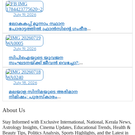
നിയമസഭ വരെ 140 മണ്ഡലങ്ങളിലെ
ഫണ്ട് വിനിയോഗം
പരിശോധിക്കുമോ? കേന്ദ്രത്തിനും
July 19, 2026
ആർഎസ്എസിനും കേരള
ഘടകത്തോട് അതൃപ്തി
ലോകകപ്പ് മൂന്നാം സ്ഥാന
പോരാട്ടത്തിൽ ഫ്രാൻസിന്റെ ഗംഭീര
തിരിച്ചുവരവ്; ഗോൾവേട്ടയിൽ
മെസ്സിയെ മറികടന്ന് എംബാപ്പെ
July 19, 2026
സിപിഐയുടെ യുവജന
സംഘടനയ്ക്ക് ജീവൻ വെച്ചോ?;
ജിസ്മോന്റെ വിമർശനം രാഷ്ട്രീയ
ഇരട്ടത്താപ്പെന്ന് ചർച്ച
July 18, 2026
മലയാള സിനിമയുടെ അഭിമാന
നിമിഷം; പുരസ്‌കാരം
ആഘോഷമാകട്ടെ, മികവ് ശീലമാകട്ടെ
About Us
Stay Informed with Exclusive International, National, Kerala News,
Astrology Insights, Cinema Updates, Educational Trends, Health &
Beauty Tips, Politics Analysis, Sports Highlights, and the Latest in