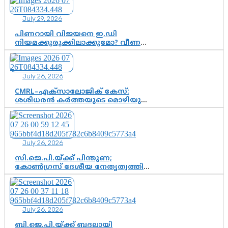
July 29, 2026
പിണറായി വിജയനെ ഇ.ഡി
നിയമക്കുരുക്കിലാക്കുമോ? വീണ
വിജയൻ മാപ്പുസാക്ഷിയാകുമോ?
കർത്തയുടെ മൊഴി നിർണായക
വഴിത്തിരിവാകുമോ?
July 26, 2026
CMRL–എക്‌സാലോജിക് കേസ്:
ശശിധരൻ കർത്തയുടെ മൊഴിയുടെ
അടിസ്ഥാനത്തിൽ പിണറായി
വിജയനെ ചോദ്യം ചെയ്യുന്നതിൽ ഉടൻ
തീരുമാനം; വീണയ്‌ക്കെതിരെ
കൂടുതൽ തെളിവുകൾ പരിശോധിച്ച്
July 26, 2026
ഇഡി
സി.ജെ.പി.യ്ക്ക് പിന്തുണ;
കോൺഗ്രസ് ദേശീയ നേതൃത്വത്തിൽ
ആശങ്കയോ? പാർട്ടിക്കുള്ളിൽ
ഭിന്നാഭിപ്രായമെന്ന വിലയിരുത്തൽ
July 26, 2026
ബി.ജെ.പി.യ്ക്ക് ബദലായി