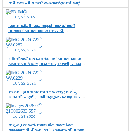
സി.ജെ.പി.യോ? കോൺഗ്രസിന്റെ
രാഷ്ട്രീയ ഇടം കൈവശപ്പെടുത്താൻ
സിജെപി ഉയർന്നുകഴിഞ്ഞോ?
July 23, 2026
ഇന്ത്യൻ രാഷ്ട്രീയത്തിലെ പുതിയ
വഴിത്തിരിവ്
എഡിജിപി എം.ആർ. അജിത്ത്
കുമാറിനെതിരായ നടപടി:
സസ്പെൻഷനിൽ ഒതുങ്ങുമോ,
അതോ കൂടുതൽ കടുത്ത
നടപടികളിലേക്കോ?
July 22, 2026
വിസ്മയ് മോഹൻലാലിനെതിരായ
സൈബർ ആക്രമണം; അഭിപ്രായ
സ്വാതന്ത്ര്യത്തെ നിശ്ശബ്ദമാക്കുന്ന
ഡിജിറ്റൽ ഗുണ്ടായിസത്തിന് അറുതി
വേണം
July 22, 2026
ഇ.ഡി. ഉദ്യോഗസ്ഥരെ ആക്രമിച്ച
കേസ്: ഏഴ് പ്രതികളുടെ ജാമ്യാപേക്ഷ
വീണ്ടും തള്ളി; അന്വേഷണം തുടരാൻ
കോടതി അനുമതി
July 21, 2026
സുകുമാരൻ നായർക്കെതിരെ
ആഞ്ഞടിച്ച് കെ.ബി. ഗണേഷ് കുമാർ,