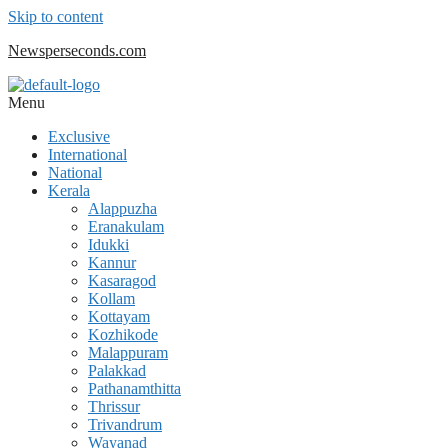
Skip to content
Newsperseconds.com
Menu
Exclusive
International
National
Kerala
Alappuzha
Eranakulam
Idukki
Kannur
Kasaragod
Kollam
Kottayam
Kozhikode
Malappuram
Palakkad
Pathanamthitta
Thrissur
Trivandrum
Wayanad