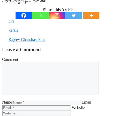
എസിന്റെയും പ്രതീക്ഷ.
Share this Article
bjp
,
kerala
,
Rajeev Chandrasekhar
Leave a Comment
Comment
Name
Email
Website