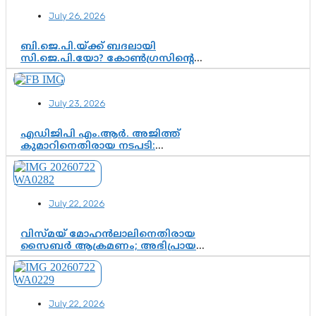
July 26, 2026
ബി.ജെ.പി.യ്ക്ക് ബദലായി
സി.ജെ.പി.യോ? കോൺഗ്രസിന്റെ
രാഷ്ട്രീയ ഇടം കൈവശപ്പെടുത്താൻ
സിജെപി ഉയർന്നുകഴിഞ്ഞോ?
ഇന്ത്യൻ രാഷ്ട്രീയത്തിലെ പുതിയ
July 23, 2026
വഴിത്തിരിവ്
എഡിജിപി എം.ആർ. അജിത്ത്
കുമാറിനെതിരായ നടപടി:
സസ്പെൻഷനിൽ ഒതുങ്ങുമോ,
അതോ കൂടുതൽ കടുത്ത
നടപടികളിലേക്കോ?
July 22, 2026
വിസ്മയ് മോഹൻലാലിനെതിരായ
സൈബർ ആക്രമണം; അഭിപ്രായ
സ്വാതന്ത്ര്യത്തെ നിശ്ശബ്ദമാക്കുന്ന
ഡിജിറ്റൽ ഗുണ്ടായിസത്തിന് അറുതി
വേണം
July 22, 2026