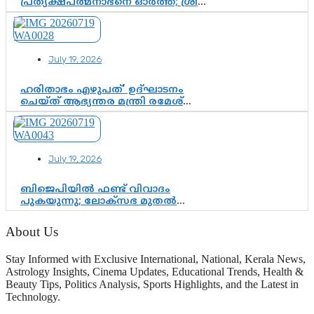
പ്രത്യക്ഷപത്മനാഭനെ ഓർത്ത്; ശ്രീ
ചിത്തിര തിരുനാൾ മഹാരാജാവിന്റെ
35-ാം നാടുനീങ്ങൽ ദിനം ഇന്ന്
July 19, 2026
ഹരിതാഭം എഴുപത്’ ഉദ്ഘാടനം
ചെയ്ത് ആഭ്യന്തര മന്ത്രി രമേശ്
ചെന്നിത്തല; ആർ. ഹരികുമാറിന്റെ
സപ്തതി ആഘോഷങ്ങൾക്ക്
പ്രൗഢമായ തുടക്കം
July 19, 2026
ബിജെപിയിൽ ഫണ്ട് വിവാദം
പുകയുന്നു; ലോക്സഭ മുതൽ
നിയമസഭ വരെ 140 മണ്ഡലങ്ങളിലെ
ഫണ്ട് വിനിയോഗം
About Us
പരിശോധിക്കുമോ? കേന്ദ്രത്തിനും
ആർഎസ്എസിനും കേരള
Stay Informed with Exclusive International, National, Kerala News,
ഘടകത്തോട് അതൃപ്തി
Astrology Insights, Cinema Updates, Educational Trends, Health &
Beauty Tips, Politics Analysis, Sports Highlights, and the Latest in
Technology.