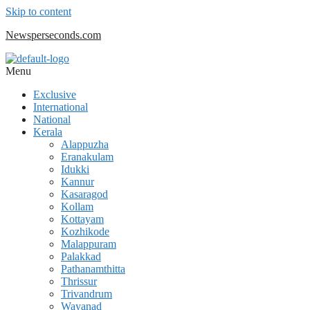
Skip to content
Newsperseconds.com
Menu
Exclusive
International
National
Kerala
Alappuzha
Eranakulam
Idukki
Kannur
Kasaragod
Kollam
Kottayam
Kozhikode
Malappuram
Palakkad
Pathanamthitta
Thrissur
Trivandrum
Wayanad