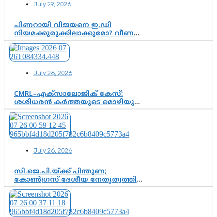
July 29, 2026
ശോഭാ സുരേന്ദ്രൻ..
പിണറായി വിജയനെ ഇ.ഡി
നിയമക്കുരുക്കിലാക്കുമോ? വീണ
വിജയൻ മാപ്പുസാക്ഷിയാകുമോ?
കർത്തയുടെ മൊഴി നിർണായക
വഴിത്തിരിവാകുമോ?
July 26, 2026
CMRL–എക്‌സാലോജിക് കേസ്:
ശശിധരൻ കർത്തയുടെ മൊഴിയുടെ
അടിസ്ഥാനത്തിൽ പിണറായി
വിജയനെ ചോദ്യം ചെയ്യുന്നതിൽ ഉടൻ
തീരുമാനം; വീണയ്‌ക്കെതിരെ
കൂടുതൽ തെളിവുകൾ പരിശോധിച്ച്
ഇഡി
July 26, 2026
സി.ജെ.പി.യ്ക്ക് പിന്തുണ;
കോൺഗ്രസ് ദേശീയ നേതൃത്വത്തിൽ
ആശങ്കയോ? പാർട്ടിക്കുള്ളിൽ
ഭിന്നാഭിപ്രായമെന്ന വിലയിരുത്തൽ