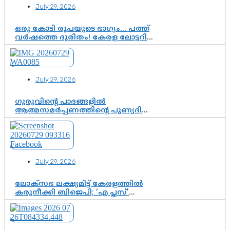
July 29, 2026
ഒരു കോടി രൂപയുടെ ഭാഗ്യം… പത്ത്
വർഷത്തെ ദുരിതം! കേരള ലോട്ടറി
സംവിധാനത്തെ ചോദ്യം ചെയ്ത്
കോയയുടെ പോരാട്ടം
July 29, 2026
ഗുരുവിന്റെ പാദങ്ങളിൽ
ആത്മസമർപ്പണത്തിന്റെ പുണ്യദിനം;
മാതാ അമൃതാനന്ദമയി മഠത്തിൽ
ഭക്തിസാന്ദ്രമായി ഗുരുപൂർണിമ
ആഘോഷം
July 29, 2026
ലോക്സഭ ലക്ഷ്യമിട്ട് കേരളത്തിൽ
കരുനീക്കി ബിജെപി; ‘എ പ്ലസ്’
മണ്ഡലങ്ങളിൽ പ്രമുഖരെ ഇറക്കി
കേന്ദ്രനേതൃത്വം, തിരുവനന്തപുരത്ത്
രാജീവ് ചന്ദ്രശേഖർ, ആറ്റിങ്ങലിൽ
കെ. സുരേന്ദ്രൻ; ആലപ്പുഴയിൽ