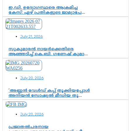
ഇ.ഡി. ഉദ്യോഗസ്ഥരെ ആക്രമിച്ച
കേസ്: ഏഴ് പ്രതികളുടെ ജാമ്യാപേക്ഷ
വീണ്ടും തള്ളി; അന്വേഷണം തുടരാൻ
കോടതി അനുമതി
July 21, 2026
സുകുമാരൻ നായർക്കെതിരെ
ആഞ്ഞടിച്ച് കെ.ബി. ഗണേഷ് കുമാർ,
വി.ഡി. സതീശന് പൂർണ പിന്തുണ
July 20, 2026
‘അണ്ണൻ വേൾഡ് കപ്പ് തൂക്കിയപ്പോൾ
അനിയൻ സോഷ്യൽ മീഡിയ തൂക്കി’;
ലാമിൻ യമാലിന്റെ
കിരീടധാരണത്തിനിടെ
ശ്രദ്ധാകേന്ദ്രമായി മൂന്ന് വയസ്സുകാരൻ
July 20, 2026
ചുണക്കുട്ടൻ
പ്രജാതൽപരനായ