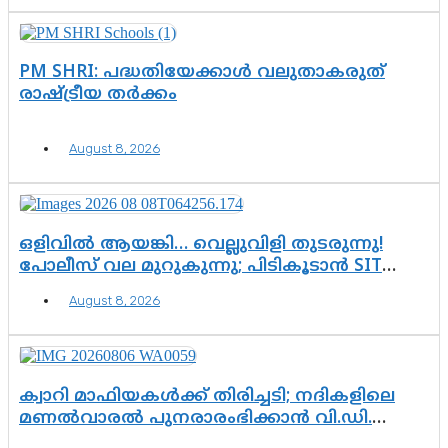
PM SHRI: പദ്ധതിയേക്കാൾ വലുതാകരുത്
രാഷ്ട്രീയ തർക്കം
August 8, 2026
ഒളിവിൽ ആയങ്കി… വെല്ലുവിളി തുടരുന്നു!
പോലീസ് വല മുറുകുന്നു; പിടികൂടാൻ SIT
രംഗത്ത്. ഇനി ചോദ്യം ആയങ്കി എവിടെ
August 8, 2026
എന്നത് മാത്രം അല്ല—ആയങ്കി
കസ്റ്റഡിയിലായാൽ പുറത്തുവരുക
എന്തൊക്കെ വിവരങ്ങൾ?”
ക്വാറി മാഫിയകൾക്ക് തിരിച്ചടി; നദികളിലെ
മണൽവാരൽ പുനരാരംഭിക്കാൻ വി.ഡി.
സർക്കാർ തീരുമാനം