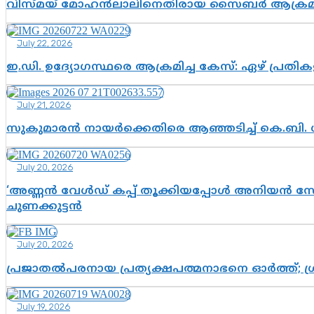
വിസ്മയ് മോഹൻലാലിനെതിരായ സൈബർ ആക്രമണം; അഭി
July 22, 2026
ഇ.ഡി. ഉദ്യോഗസ്ഥരെ ആക്രമിച്ച കേസ്: ഏഴ് പ്രത
July 21, 2026
സുകുമാരൻ നായർക്കെതിരെ ആഞ്ഞടിച്ച് കെ.ബി. 
July 20, 2026
‘അണ്ണൻ വേൾഡ് കപ്പ് തൂക്കിയപ്പോൾ അനിയൻ സോഷ്യ
ചുണക്കുട്ടൻ
July 20, 2026
പ്രജാതൽപരനായ പ്രത്യക്ഷപത്മനാഭനെ ഓർത്ത്; ശ്രീ
July 19, 2026