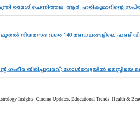
മന്ത്രി രമേശ് ചെന്നിത്തല; ആർ. ഹരികുമാറിന്റെ
മുതൽ നിയമസഭ വരെ 140 മണ്ഡലങ്ങളിലെ ഫണ്ട് വി
്റെ ഗംഭീര തിരിച്ചുവരവ്; ഗോൾവേട്ടയിൽ മെസ്സിയെ മ
strology Insights, Cinema Updates, Educational Trends, Health & Beauty