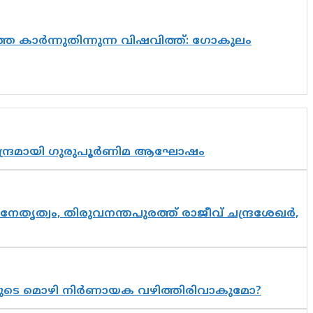
െ കാർന്നുതിന്നുന്ന വിഷവിത്ത്: ഗോകുലം
സാന്ദ്രമായി ഗുരുപൂർണിമ ആഘോഷം
നേതൃത്വം, തിരുവനന്തപുരത്ത് രാജീവ് ചന്ദ്രശേഖർ,
യുടെ മൊഴി നിർണായക വഴിത്തിരിവാകുമോ?