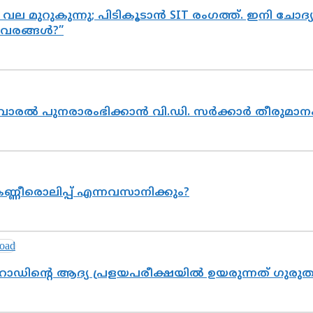
 വല മുറുകുന്നു; പിടികൂടാൻ SIT രംഗത്ത്. ഇനി ചോ
ിവരങ്ങൾ?”
ൽവാരൽ പുനരാരംഭിക്കാൻ വി.ഡി. സർക്കാർ തീരുമാന
ണ്ണീരൊലിപ്പ് എന്നവസാനിക്കും?
റോഡിന്റെ ആദ്യ പ്രളയപരീക്ഷയിൽ ഉയരുന്നത് ഗുരു