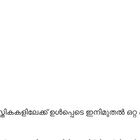
 തസ്തികകളിലേക്ക് ഉൾപ്പെടെ ഇനിമുതൽ ഒറ്