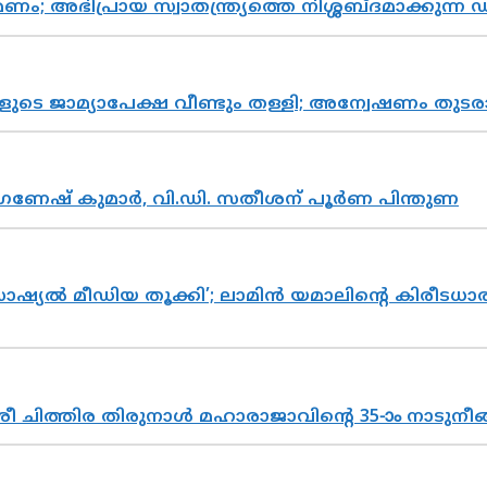
പ്രായ സ്വാതന്ത്ര്യത്തെ നിശ്ശബ്ദമാക്കുന്ന ഡ
ികളുടെ ജാമ്യാപേക്ഷ വീണ്ടും തള്ളി; അന്വേഷണം 
ഗണേഷ് കുമാർ, വി.ഡി. സതീശന് പൂർണ പിന്തുണ
ൽ മീഡിയ തൂക്കി’; ലാമിൻ യമാലിന്റെ കിരീടധാരണത്
 ചിത്തിര തിരുനാൾ മഹാരാജാവിന്റെ 35-ാം നാടുനീങ്