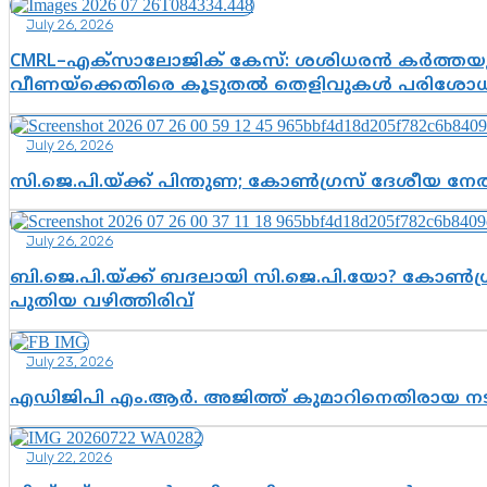
July 26, 2026
CMRL–എക്‌സാലോജിക് കേസ്: ശശിധരൻ കർത്തയുട
വീണയ്‌ക്കെതിരെ കൂടുതൽ തെളിവുകൾ പരിശോധിച
July 26, 2026
സി.ജെ.പി.യ്ക്ക് പിന്തുണ; കോൺഗ്രസ് ദേശീയ നേതൃ
July 26, 2026
ബി.ജെ.പി.യ്ക്ക് ബദലായി സി.ജെ.പി.യോ? കോൺഗ്ര
പുതിയ വഴിത്തിരിവ്
July 23, 2026
എഡിജിപി എം.ആർ. അജിത്ത് കുമാറിനെതിരായ 
July 22, 2026