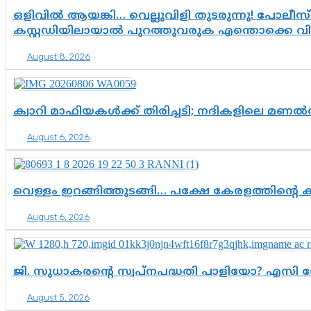
ഒളിവിൽ ആയങ്കി… വെല്ലുവിളി തുടരുന്നു! പോലീസ്
കസ്റ്റഡിയിലായാൽ പുറത്തുവരുക എന്തൊക്കെ വ
August 8, 2026
ക്വാറി മാഫിയകൾക്ക് തിരിച്ചടി; നദികളിലെ മണ
August 6, 2026
വെള്ളം ഇറങ്ങിത്തുടങ്ങി… പക്ഷേ കേരളത്തിന്റെ ക
August 6, 2026
ജി. സുധാകരന്റെ സ്വപ്നപദ്ധതി പാളിയോ? എസി 
August 5, 2026