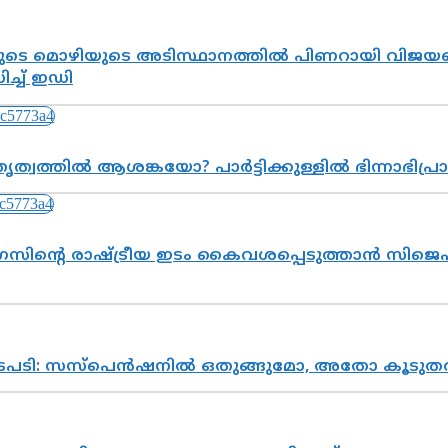
െ മൊഴിയുടെ അടിസ്ഥാനത്തിൽ പിണറായി വിജയനെ 
്ച് ഇഡി
ത്വത്തിൽ ആശങ്കയോ? പാർട്ടിക്കുള്ളിൽ ഭിന്നാഭിപ
സിന്റെ രാഷ്ട്രീയ ഇടം കൈവശപ്പെടുത്താൻ സിജെപി
നടപടി: സസ്പെൻഷനിൽ ഒതുങ്ങുമോ, അതോ കൂടുതൽ