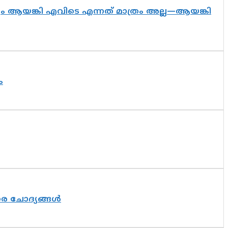
ദ്യം ആയങ്കി എവിടെ എന്നത് മാത്രം അല്ല—ആയങ്കി
ം
തര ചോദ്യങ്ങൾ