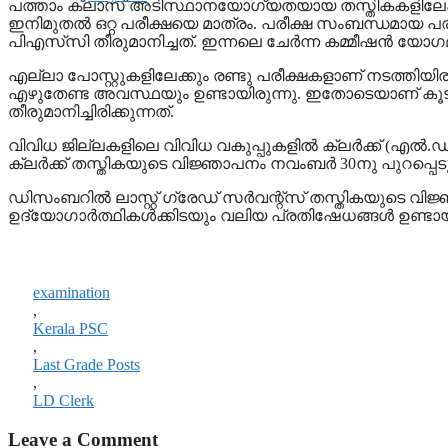
പത്താം ക്ലാസ് അടിസ്ഥാനയോഗ്യതയായ തസ്തികകളിലേക്ക് രണ്ടു
ഇനിമുതൽ ഒറ്റ പരീക്ഷയെ മാത്രം. പരീക്ഷ സംബന്ധമായ പര
പിഎസ്‌സി തീരുമാനിച്ചത്. ഇന്നലെ ചേര്‍ന്ന കമ്മീഷന്‍ യ
എല്ലാ പോസ്റ്റുകളിലേക്കും രണ്ടു പരീക്ഷകളാണ് നടത്തിയിരു
എഴുതേണ്ട അവസ്ഥയും ഉണ്ടായിരുന്നു. ഇതോടെയാണ് കൂടുതല്‍ 
തീരുമാനിച്ചിരിക്കുന്നത്.
വിവിധ ജില്ലകളിലെ വിവിധ വകുപ്പുകളില്‍ ക്ലര്‍ക്ക് (എല്‍.ഡി 
ക്ലര്‍ക്ക് തസ്തികയുടെ വിജ്ഞാപനം നവംബര്‍ 30നു പുറപ്പെടു
ഡിസംബറില്‍ ലാസ്റ്റ് ഗ്രേഡ് സര്‍വന്റ്‌സ് തസ്തികയുടെ വി
ഉദ്യോഗാര്‍ത്ഥികള്‍ക്കിടയും വലിയ പ്രതിഷേധങ്ങള്‍ ഉണ്ടായ
examination
,
Kerala PSC
,
Last Grade Posts
,
LD Clerk
Leave a Comment