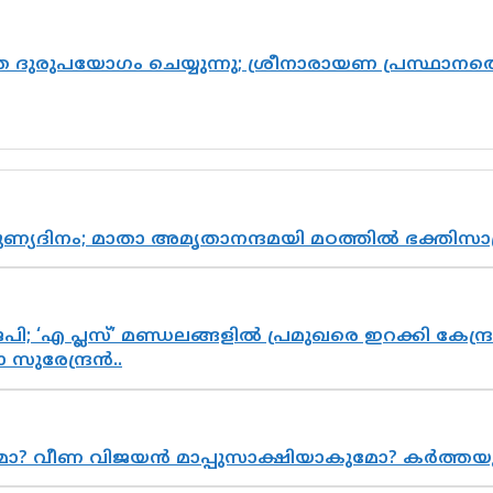
ദുരുപയോഗം ചെയ്യുന്നു; ശ്രീനാരായണ പ്രസ്ഥാനത്ത
പുണ്യദിനം; മാതാ അമൃതാനന്ദമയി മഠത്തിൽ ഭക്തി
; ‘എ പ്ലസ്’ മണ്ഡലങ്ങളിൽ പ്രമുഖരെ ഇറക്കി കേന്ദ്ര
സുരേന്ദ്രൻ..
ുമോ? വീണ വിജയൻ മാപ്പുസാക്ഷിയാകുമോ? കർത്ത