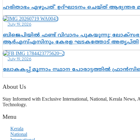
ഹരിതാഭം എഴുപത്’ ഉദ്ഘാടനം ചെയ്ത് ആഭ്യന്തര 
July 19, 2026
ബിജെപിയിൽ ഫണ്ട് വിവാദം പുകയുന്നു; ലോക്സഭ 
ആർഎസ്എസിനും കേരള ഘടകത്തോട് അതൃപ്തി
July 19, 2026
ലോകകപ്പ് മൂന്നാം സ്ഥാന പോരാട്ടത്തിൽ ഫ്രാൻസിന
About Us
Stay Informed with Exclusive International, National, Kerala News, A
Technology.
Menu
Kerala
National
International