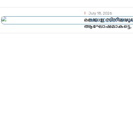
July 18, 2026
മലയാള സിനിമയുടെ
ആഘോഷമാകട്ടെ, മ