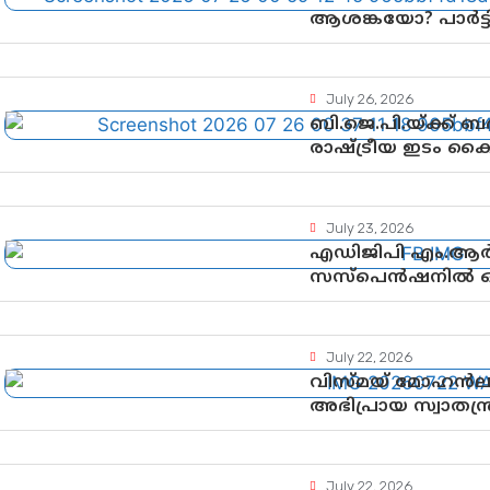
ആശങ്കയോ? പാർട്ടിക
വിലയിരുത്തൽ
July 26, 2026
ബി.ജെ.പി.യ്ക്ക്
രാഷ്ട്രീയ ഇടം ക
ഉയർന്നുകഴിഞ്ഞോ? 
വഴിത്തിരിവ്
July 23, 2026
എഡിജിപി എം.ആർ.
സസ്പെൻഷനിൽ ഒത
നടപടികളിലേക്കോ
July 22, 2026
വിസ്മയ് മോഹൻ
അഭിപ്രായ സ്വാതന്ത്
ഗുണ്ടായിസത്തിന
July 22, 2026