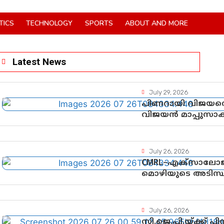
TICS
TECHNOLOGY
SPORTS
ABOUT AND MORE
Latest News
July 29, 2026
പിണറായി വിജയനെ 
വിജയൻ മാപ്പുസാ
നിർണായക വഴിത്
July 26, 2026
CMRL–എക്‌സാലോജ
മൊഴിയുടെ അടിസ്
ചെയ്യുന്നതിൽ ഉട
തെളിവുകൾ പരിശോ
July 26, 2026
സി.ജെ.പി.യ്ക്ക് 