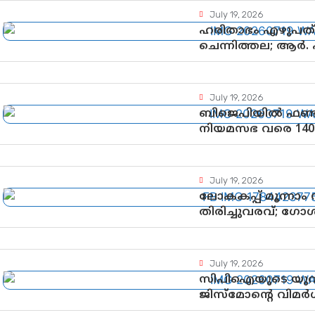
July 19, 2026
ഹരിതാഭം എഴുപത്’ 
ചെന്നിത്തല; ആർ.
ആഘോഷങ്ങൾക്ക് 
July 19, 2026
ബിജെപിയിൽ ഫണ്ട
നിയമസഭ വരെ 140
പരിശോധിക്കുമോ?
ഘടകത്തോട് അതൃ
July 19, 2026
ലോകകപ്പ് മൂന്നാം
തിരിച്ചുവരവ്; ഗോ
July 19, 2026
സിപിഐയുടെ യുവജ
ജിസ്മോന്റെ വിമർശനം