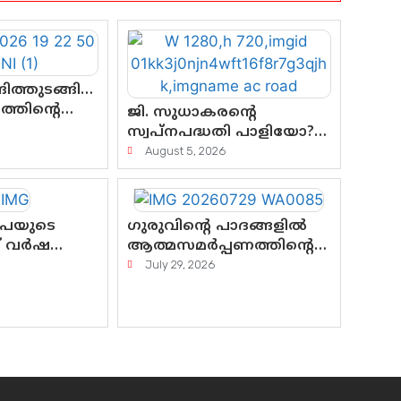
ിത്തുടങ്ങി…
്തിന്റെ
ജി. സുധാകരന്റെ
്
സ്വപ്നപദ്ധതി പാളിയോ?
്കും?
എസി റോഡിന്റെ ആദ്യ
August 5, 2026
പ്രളയപരീക്ഷയിൽ
ഉയരുന്നത് ഗുരുതര
ചോദ്യങ്ങൾ
ൂപയുടെ
ഗുരുവിന്റെ പാദങ്ങളിൽ
ത് വർഷത്തെ
ആത്മസമർപ്പണത്തിന്റെ
 ലോട്ടറി
പുണ്യദിനം; മാതാ
July 29, 2026
െ ചോദ്യം
അമൃതാനന്ദമയി മഠത്തിൽ
യയുടെ
ഭക്തിസാന്ദ്രമായി
ഗുരുപൂർണിമ ആഘോഷം