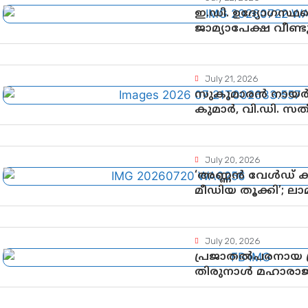
ഇ.ഡി. ഉദ്യോഗസ്ഥര
ജാമ്യാപേക്ഷ വീണ
അനുമതി
July 21, 2026
സുകുമാരൻ നായർക
കുമാർ, വി.ഡി. സ
July 20, 2026
‘അണ്ണൻ വേൾഡ് ക
മീഡിയ തൂക്കി’; ല
ശ്രദ്ധാകേന്ദ്രമായി
July 20, 2026
പ്രജാതൽപരനായ പ്ര
തിരുനാൾ മഹാരാജാവ