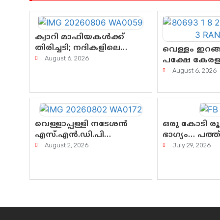
ക്വാറി മാഫിയകൾക്ക്
തിരിച്ചടി; നദികളിലെ
വെള്ളം ഇറങ്ങ
മണൽവാരൽ
August 6, 2026
പക്ഷേ കേരളത
പുനരാരംഭിക്കാൻ വി.ഡി.
കണ്ണീരൊലിപ്പ
August 6, 2026
സർക്കാർ തീരുമാനം
എന്നവസാനിക
വെള്ളാപ്പള്ളി നടേശൻ
ഒരു കോടി ര
എസ്.എൻ.ഡി.പി
ഭാഗ്യം… പത്
യോഗത്തെ ദുരുപയോഗം
ദുരിതം! കേരള
August 2, 2026
July 29, 2026
ചെയ്യുന്നു; ശ്രീനാരായണ
സംവിധാനത്ത
പ്രസ്ഥാനത്തെ
ചെയ്ത് കോ
കാർന്നുതിന്നുന്ന
പോരാട്ടം
വിഷവിത്ത്: ഗോകുലം
ഗോപാലൻ