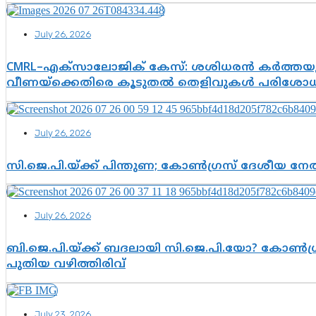
July 26, 2026
CMRL–എക്‌സാലോജിക് കേസ്: ശശിധരൻ കർത്തയുട
വീണയ്‌ക്കെതിരെ കൂടുതൽ തെളിവുകൾ പരിശോധിച
July 26, 2026
സി.ജെ.പി.യ്ക്ക് പിന്തുണ; കോൺഗ്രസ് ദേശീയ നേതൃ
July 26, 2026
ബി.ജെ.പി.യ്ക്ക് ബദലായി സി.ജെ.പി.യോ? കോൺഗ്ര
പുതിയ വഴിത്തിരിവ്
July 23, 2026