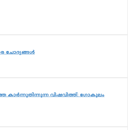
തര ചോദ്യങ്ങൾ
െ കാർന്നുതിന്നുന്ന വിഷവിത്ത്: ഗോകുലം