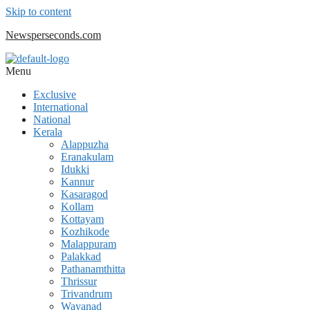
Skip to content
Newsperseconds.com
Menu
Exclusive
International
National
Kerala
Alappuzha
Eranakulam
Idukki
Kannur
Kasaragod
Kollam
Kottayam
Kozhikode
Malappuram
Palakkad
Pathanamthitta
Thrissur
Trivandrum
Wayanad