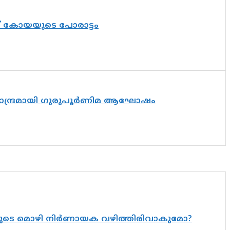
ത് കോയയുടെ പോരാട്ടം
ിസാന്ദ്രമായി ഗുരുപൂർണിമ ആഘോഷം
യുടെ മൊഴി നിർണായക വഴിത്തിരിവാകുമോ?