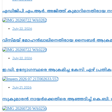
എഡിജിപി എം.ആർ. അജിത്ത് കുമാറിനെതിരായ 
July 22, 2026
വിസ്മയ് മോഹൻലാലിനെതിരായ സൈബർ ആക്രമണം; അഭി
July 22, 2026
ഇ.ഡി. ഉദ്യോഗസ്ഥരെ ആക്രമിച്ച കേസ്: ഏഴ് പ്രത
July 21, 2026
സുകുമാരൻ നായർക്കെതിരെ ആഞ്ഞടിച്ച് കെ.ബി. 