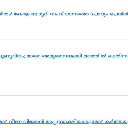
ുരിതം! കേരള ലോട്ടറി സംവിധാനത്തെ ചോദ്യം ചെയ്
 പുണ്യദിനം; മാതാ അമൃതാനന്ദമയി മഠത്തിൽ ഭക്ത
ുമോ? വീണ വിജയൻ മാപ്പുസാക്ഷിയാകുമോ? കർത്ത