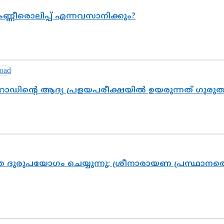
ണ്ണീരൊലിപ്പ് എന്നവസാനിക്കും?
റോഡിന്റെ ആദ്യ പ്രളയപരീക്ഷയിൽ ഉയരുന്നത് ഗുരു
ദുരുപയോഗം ചെയ്യുന്നു; ശ്രീനാരായണ പ്രസ്ഥാനത്ത