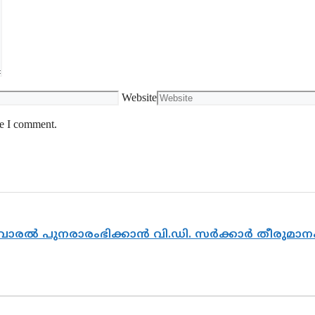
Website
me I comment.
ൽവാരൽ പുനരാരംഭിക്കാൻ വി.ഡി. സർക്കാർ തീരുമാന