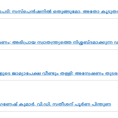
നടപടി: സസ്പെൻഷനിൽ ഒതുങ്ങുമോ, അതോ കൂടുതൽ
പ്രായ സ്വാതന്ത്ര്യത്തെ നിശ്ശബ്ദമാക്കുന്ന ഡ
ികളുടെ ജാമ്യാപേക്ഷ വീണ്ടും തള്ളി; അന്വേഷണം 
ഗണേഷ് കുമാർ, വി.ഡി. സതീശന് പൂർണ പിന്തുണ