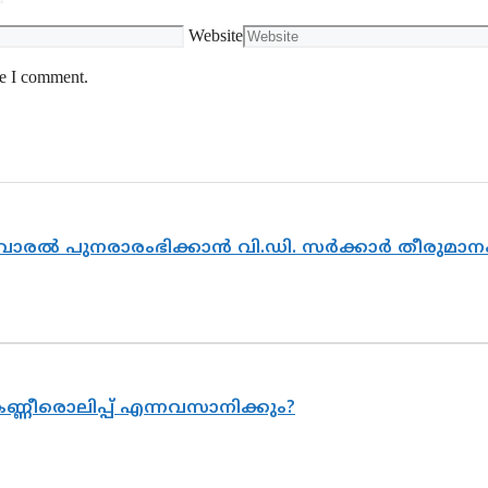
Website
me I comment.
ൽവാരൽ പുനരാരംഭിക്കാൻ വി.ഡി. സർക്കാർ തീരുമാന
ണ്ണീരൊലിപ്പ് എന്നവസാനിക്കും?