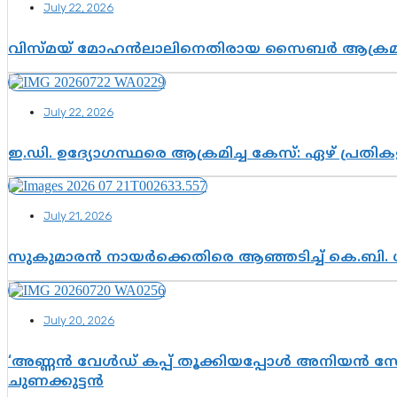
July 22, 2026
വിസ്മയ് മോഹൻലാലിനെതിരായ സൈബർ ആക്രമണം; അഭി
July 22, 2026
ഇ.ഡി. ഉദ്യോഗസ്ഥരെ ആക്രമിച്ച കേസ്: ഏഴ് പ്രത
July 21, 2026
സുകുമാരൻ നായർക്കെതിരെ ആഞ്ഞടിച്ച് കെ.ബി. 
July 20, 2026
‘അണ്ണൻ വേൾഡ് കപ്പ് തൂക്കിയപ്പോൾ അനിയൻ സോഷ്യ
ചുണക്കുട്ടൻ