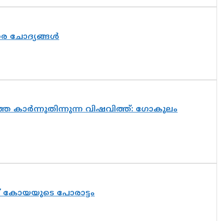
തര ചോദ്യങ്ങൾ
െ കാർന്നുതിന്നുന്ന വിഷവിത്ത്: ഗോകുലം
ത് കോയയുടെ പോരാട്ടം