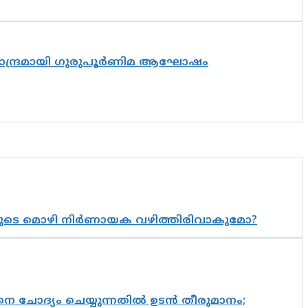
ിസാന്ദ്രമായി ഗുരുപൂർണിമ ആഘോഷം
യുടെ മൊഴി നിർണായക വഴിത്തിരിവാകുമോ?
ചോദ്യം ചെയ്യുന്നതിൽ ഉടൻ തീരുമാനം;