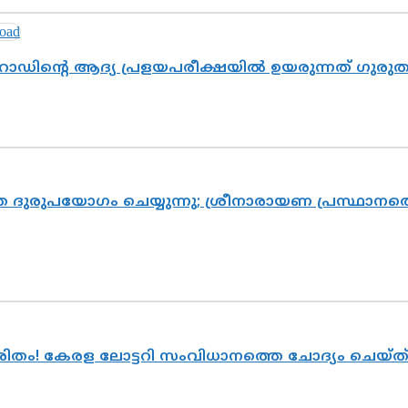
റോഡിന്റെ ആദ്യ പ്രളയപരീക്ഷയിൽ ഉയരുന്നത് ഗുരു
ദുരുപയോഗം ചെയ്യുന്നു; ശ്രീനാരായണ പ്രസ്ഥാനത്ത
ുരിതം! കേരള ലോട്ടറി സംവിധാനത്തെ ചോദ്യം ചെയ്