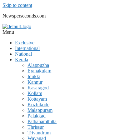
Skip to content
Newsperseconds.com
Menu
Exclusive
International
National
Kerala
Alappuzha
Eranakulam
Idukki
Kannur
Kasaragod
Kollam
Kottayam
Kozhikode
Malappuram
Palakkad
Pathanamthitta
Thrissur
Trivandrum
Wayanad