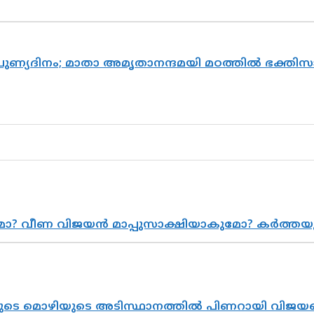
 പുണ്യദിനം; മാതാ അമൃതാനന്ദമയി മഠത്തിൽ ഭക്ത
ുമോ? വീണ വിജയൻ മാപ്പുസാക്ഷിയാകുമോ? കർത്ത
െ മൊഴിയുടെ അടിസ്ഥാനത്തിൽ പിണറായി വിജയനെ 