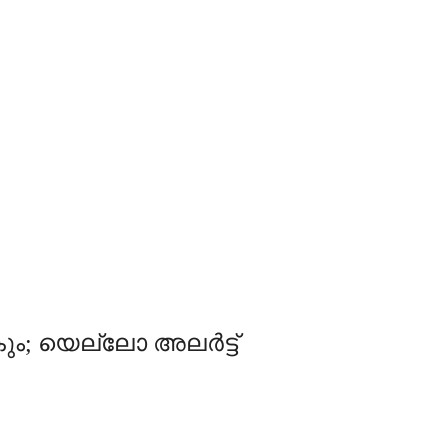
ം; യെല്ലോ അലര്‍ട്ട്