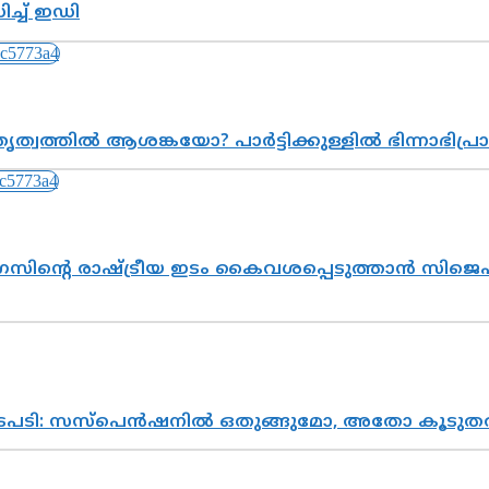
്ച് ഇഡി
ത്വത്തിൽ ആശങ്കയോ? പാർട്ടിക്കുള്ളിൽ ഭിന്നാഭിപ
സിന്റെ രാഷ്ട്രീയ ഇടം കൈവശപ്പെടുത്താൻ സിജെപി
നടപടി: സസ്പെൻഷനിൽ ഒതുങ്ങുമോ, അതോ കൂടുതൽ