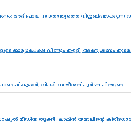
പ്രായ സ്വാതന്ത്ര്യത്തെ നിശ്ശബ്ദമാക്കുന്ന ഡ
ികളുടെ ജാമ്യാപേക്ഷ വീണ്ടും തള്ളി; അന്വേഷണം 
ഗണേഷ് കുമാർ, വി.ഡി. സതീശന് പൂർണ പിന്തുണ
ൽ മീഡിയ തൂക്കി’; ലാമിൻ യമാലിന്റെ കിരീടധാരണത്