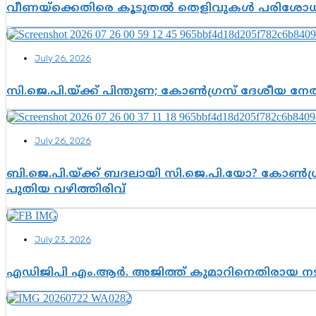
വീണയ്‌ക്കെതിരെ കൂടുതൽ തെളിവുകൾ പരിശോധിച
July 26, 2026
സി.ജെ.പി.യ്ക്ക് പിന്തുണ; കോൺഗ്രസ് ദേശീയ നേതൃ
July 26, 2026
ബി.ജെ.പി.യ്ക്ക് ബദലായി സി.ജെ.പി.യോ? കോൺഗ്ര
പുതിയ വഴിത്തിരിവ്
July 23, 2026
എഡിജിപി എം.ആർ. അജിത്ത് കുമാറിനെതിരായ 