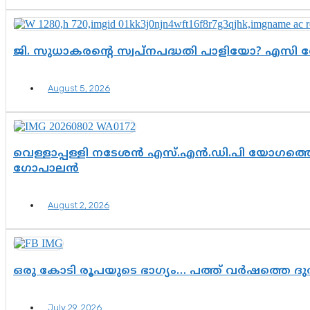
ജി. സുധാകരന്റെ സ്വപ്നപദ്ധതി പാളിയോ? എസി 
August 5, 2026
വെള്ളാപ്പള്ളി നടേശൻ എസ്.എൻ.ഡി.പി യോഗത്തെ 
ഗോപാലൻ
August 2, 2026
ഒരു കോടി രൂപയുടെ ഭാഗ്യം… പത്ത് വർഷത്തെ ദ
July 29, 2026