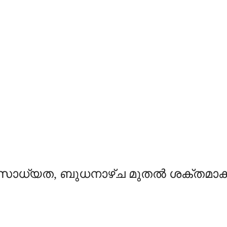
്ക് സാധ്യത, ബുധനാഴ്ച മുതല്‍ ശക്തമാകു