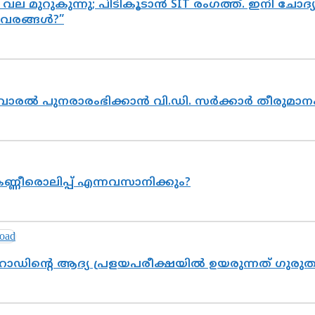
 വല മുറുകുന്നു; പിടികൂടാൻ SIT രംഗത്ത്. ഇനി ചോ
ിവരങ്ങൾ?”
ൽവാരൽ പുനരാരംഭിക്കാൻ വി.ഡി. സർക്കാർ തീരുമാന
ണ്ണീരൊലിപ്പ് എന്നവസാനിക്കും?
റോഡിന്റെ ആദ്യ പ്രളയപരീക്ഷയിൽ ഉയരുന്നത് ഗുരു