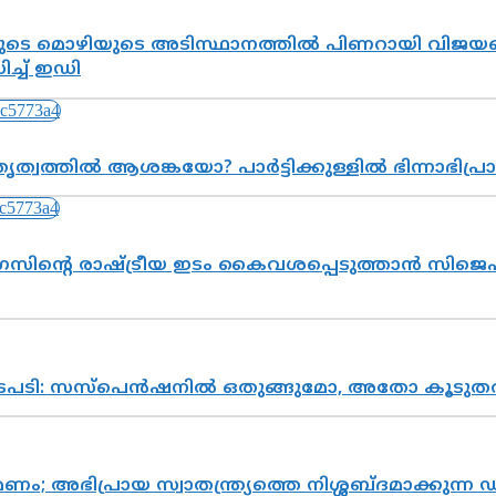
െ മൊഴിയുടെ അടിസ്ഥാനത്തിൽ പിണറായി വിജയനെ 
്ച് ഇഡി
ത്വത്തിൽ ആശങ്കയോ? പാർട്ടിക്കുള്ളിൽ ഭിന്നാഭിപ
സിന്റെ രാഷ്ട്രീയ ഇടം കൈവശപ്പെടുത്താൻ സിജെപി
നടപടി: സസ്പെൻഷനിൽ ഒതുങ്ങുമോ, അതോ കൂടുതൽ
പ്രായ സ്വാതന്ത്ര്യത്തെ നിശ്ശബ്ദമാക്കുന്ന ഡ