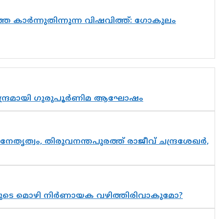
െ കാർന്നുതിന്നുന്ന വിഷവിത്ത്: ഗോകുലം
സാന്ദ്രമായി ഗുരുപൂർണിമ ആഘോഷം
നേതൃത്വം, തിരുവനന്തപുരത്ത് രാജീവ് ചന്ദ്രശേഖർ,
യുടെ മൊഴി നിർണായക വഴിത്തിരിവാകുമോ?