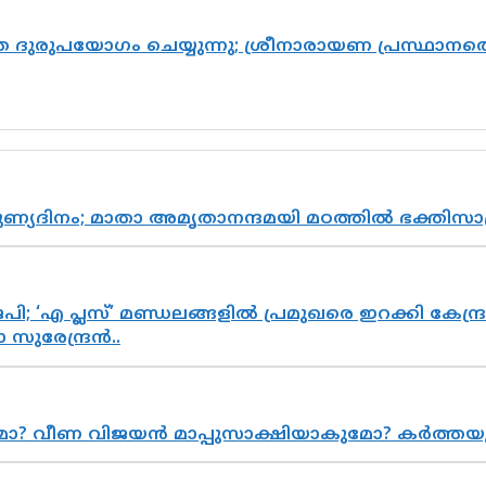
ദുരുപയോഗം ചെയ്യുന്നു; ശ്രീനാരായണ പ്രസ്ഥാനത്ത
പുണ്യദിനം; മാതാ അമൃതാനന്ദമയി മഠത്തിൽ ഭക്തി
; ‘എ പ്ലസ്’ മണ്ഡലങ്ങളിൽ പ്രമുഖരെ ഇറക്കി കേന്ദ്ര
സുരേന്ദ്രൻ..
ുമോ? വീണ വിജയൻ മാപ്പുസാക്ഷിയാകുമോ? കർത്ത