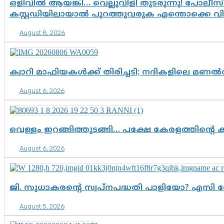
ഒളിവിൽ ആയങ്കി… വെല്ലുവിളി തുടരുന്നു! പോലീസ്
കസ്റ്റഡിയിലായാൽ പുറത്തുവരുക എന്തൊക്കെ വ
August 8, 2026
ക്വാറി മാഫിയകൾക്ക് തിരിച്ചടി; നദികളിലെ മണ
August 6, 2026
വെള്ളം ഇറങ്ങിത്തുടങ്ങി… പക്ഷേ കേരളത്തിന്റെ ക
August 6, 2026
ജി. സുധാകരന്റെ സ്വപ്നപദ്ധതി പാളിയോ? എസി 
August 5, 2026