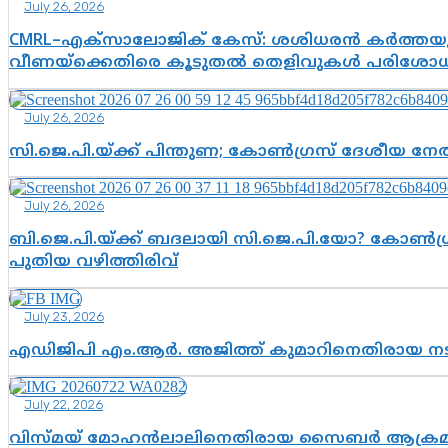
July 26, 2026
CMRL–എക്‌സാലോജിക് കേസ്: ശശിധരൻ കർത്തയുട
വീണയ്‌ക്കെതിരെ കൂടുതൽ തെളിവുകൾ പരിശോധിച
July 26, 2026
സി.ജെ.പി.യ്ക്ക് പിന്തുണ; കോൺഗ്രസ് ദേശീയ നേതൃ
July 26, 2026
ബി.ജെ.പി.യ്ക്ക് ബദലായി സി.ജെ.പി.യോ? കോൺഗ്ര
പുതിയ വഴിത്തിരിവ്
July 23, 2026
എഡിജിപി എം.ആർ. അജിത്ത് കുമാറിനെതിരായ 
July 22, 2026
വിസ്മയ് മോഹൻലാലിനെതിരായ സൈബർ ആക്രമണം; അഭി