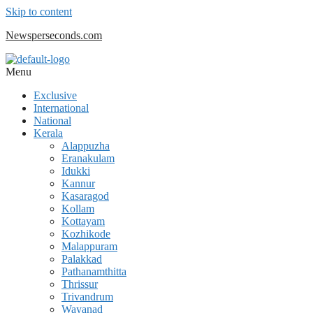
Skip to content
Newsperseconds.com
Menu
Exclusive
International
National
Kerala
Alappuzha
Eranakulam
Idukki
Kannur
Kasaragod
Kollam
Kottayam
Kozhikode
Malappuram
Palakkad
Pathanamthitta
Thrissur
Trivandrum
Wayanad