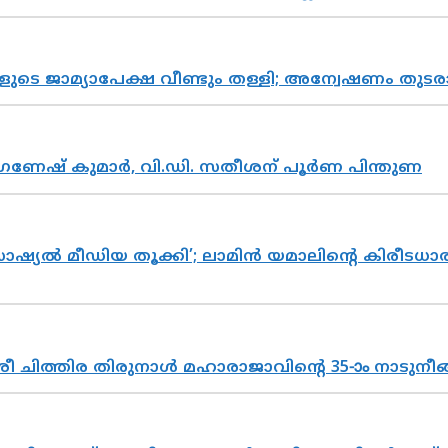
ികളുടെ ജാമ്യാപേക്ഷ വീണ്ടും തള്ളി; അന്വേഷണം 
ഗണേഷ് കുമാർ, വി.ഡി. സതീശന് പൂർണ പിന്തുണ
ൽ മീഡിയ തൂക്കി’; ലാമിൻ യമാലിന്റെ കിരീടധാരണത്
 ചിത്തിര തിരുനാൾ മഹാരാജാവിന്റെ 35-ാം നാടുനീങ്