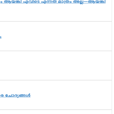
ദ്യം ആയങ്കി എവിടെ എന്നത് മാത്രം അല്ല—ആയങ്കി
ം
തര ചോദ്യങ്ങൾ