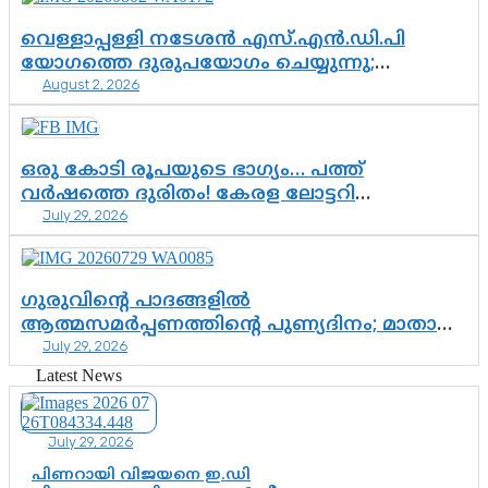
വെള്ളാപ്പള്ളി നടേശൻ എസ്.എൻ.ഡി.പി
യോഗത്തെ ദുരുപയോഗം ചെയ്യുന്നു;
August 2, 2026
ശ്രീനാരായണ പ്രസ്ഥാനത്തെ കാർന്നുതിന്നുന്ന
വിഷവിത്ത്: ഗോകുലം ഗോപാലൻ
ഒരു കോടി രൂപയുടെ ഭാഗ്യം… പത്ത്
വർഷത്തെ ദുരിതം! കേരള ലോട്ടറി
July 29, 2026
സംവിധാനത്തെ ചോദ്യം ചെയ്ത് കോയയുടെ
പോരാട്ടം
ഗുരുവിന്റെ പാദങ്ങളിൽ
ആത്മസമർപ്പണത്തിന്റെ പുണ്യദിനം; മാതാ
July 29, 2026
അമൃതാനന്ദമയി മഠത്തിൽ ഭക്തിസാന്ദ്രമായി
ഗുരുപൂർണിമ ആഘോഷം
Latest News
July 29, 2026
പിണറായി വിജയനെ ഇ.ഡി