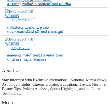
ലോകകപ്പ് മൂന്നാം സ്ഥാന
പോരാട്ടത്തിൽ ഫ്രാൻസിന്റെ ഗംഭീര
തിരിച്ചുവരവ്; ഗോൾവേട്ടയിൽ
മെസ്സിയെ മറികടന്ന് എംബാപ്പെ
July 19, 2026
സിപിഐയുടെ യുവജന
സംഘടനയ്ക്ക് ജീവൻ വെച്ചോ?;
ജിസ്മോന്റെ വിമർശനം രാഷ്ട്രീയ
ഇരട്ടത്താപ്പെന്ന് ചർച്ച
July 18, 2026
മലയാള സിനിമയുടെ അഭിമാന
നിമിഷം; പുരസ്‌കാരം
ആഘോഷമാകട്ടെ, മികവ് ശീലമാകട്ടെ
About Us
Stay Informed with Exclusive International, National, Kerala News,
Astrology Insights, Cinema Updates, Educational Trends, Health &
Beauty Tips, Politics Analysis, Sports Highlights, and the Latest in
Technology.
Menu