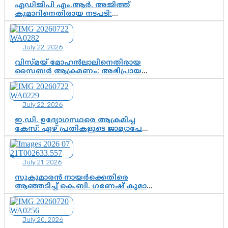
വഴിത്തിരിവ്
എഡിജിപി എം.ആർ. അജിത്ത്
കുമാറിനെതിരായ നടപടി:
സസ്പെൻഷനിൽ ഒതുങ്ങുമോ,
അതോ കൂടുതൽ കടുത്ത
നടപടികളിലേക്കോ?
July 22, 2026
വിസ്മയ് മോഹൻലാലിനെതിരായ
സൈബർ ആക്രമണം; അഭിപ്രായ
സ്വാതന്ത്ര്യത്തെ നിശ്ശബ്ദമാക്കുന്ന
ഡിജിറ്റൽ ഗുണ്ടായിസത്തിന് അറുതി
വേണം
July 22, 2026
ഇ.ഡി. ഉദ്യോഗസ്ഥരെ ആക്രമിച്ച
കേസ്: ഏഴ് പ്രതികളുടെ ജാമ്യാപേക്ഷ
വീണ്ടും തള്ളി; അന്വേഷണം തുടരാൻ
കോടതി അനുമതി
July 21, 2026
സുകുമാരൻ നായർക്കെതിരെ
ആഞ്ഞടിച്ച് കെ.ബി. ഗണേഷ് കുമാർ,
വി.ഡി. സതീശന് പൂർണ പിന്തുണ
July 20, 2026