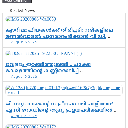
Related News
ക്വാറി മാഫിയകൾക്ക് തിരിച്ചടി; നദികളിലെ
മണൽവാരൽ പുനരാരംഭിക്കാൻ വി.ഡി.
August 6, 2026
സർക്കാർ തീരുമാനം
വെള്ളം ഇറങ്ങിത്തുടങ്ങി… പക്ഷേ
കേരളത്തിന്റെ കണ്ണീരൊലിപ്പ്
August 6, 2026
എന്നവസാനിക്കും?
ജി. സുധാകരന്റെ സ്വപ്നപദ്ധതി പാളിയോ?
എസി റോഡിന്റെ ആദ്യ പ്രളയപരീക്ഷയിൽ
August 5, 2026
ഉയരുന്നത് ഗുരുതര ചോദ്യങ്ങൾ