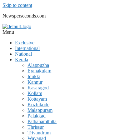
Skip to content
Newsperseconds.com
Menu
Exclusive
International
National
Kerala
Alappuzha
Eranakulam
Idukki
Kannur
Kasaragod
Kollam
Kottayam
Kozhikode
Malappuram
Palakkad
Pathanamthitta
Thrissur
Trivandrum
Wayanad