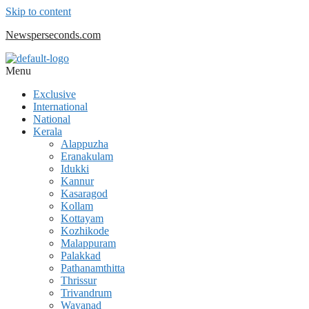
Skip to content
Newsperseconds.com
Menu
Exclusive
International
National
Kerala
Alappuzha
Eranakulam
Idukki
Kannur
Kasaragod
Kollam
Kottayam
Kozhikode
Malappuram
Palakkad
Pathanamthitta
Thrissur
Trivandrum
Wayanad