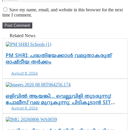
Save my name, email, and website in this browser for the next
time I comment.
Related News
PM SHRI: പദ്ധതിയേക്കാൾ വലുതാകരുത്
രാഷ്ട്രീയ തർക്കം
August 8, 2026
ഒളിവിൽ ആയങ്കി… വെല്ലുവിളി തുടരുന്നു!
പോലീസ് വല മുറുകുന്നു; പിടികൂടാൻ SIT
August 8, 2026
രംഗത്ത്. ഇനി ചോദ്യം ആയങ്കി എവിടെ
എന്നത് മാത്രം അല്ല—ആയങ്കി
കസ്റ്റഡിയിലായാൽ പുറത്തുവരുക
എന്തൊക്കെ വിവരങ്ങൾ?”