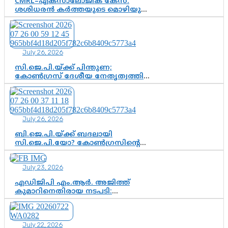
CMRL–എക്‌സാലോജിക് കേസ്:
ശശിധരൻ കർത്തയുടെ മൊഴിയുടെ
അടിസ്ഥാനത്തിൽ പിണറായി
വിജയനെ ചോദ്യം ചെയ്യുന്നതിൽ ഉടൻ
തീരുമാനം; വീണയ്‌ക്കെതിരെ
കൂടുതൽ തെളിവുകൾ പരിശോധിച്ച്
July 26, 2026
ഇഡി
സി.ജെ.പി.യ്ക്ക് പിന്തുണ;
കോൺഗ്രസ് ദേശീയ നേതൃത്വത്തിൽ
ആശങ്കയോ? പാർട്ടിക്കുള്ളിൽ
ഭിന്നാഭിപ്രായമെന്ന വിലയിരുത്തൽ
July 26, 2026
ബി.ജെ.പി.യ്ക്ക് ബദലായി
സി.ജെ.പി.യോ? കോൺഗ്രസിന്റെ
രാഷ്ട്രീയ ഇടം കൈവശപ്പെടുത്താൻ
സിജെപി ഉയർന്നുകഴിഞ്ഞോ?
July 23, 2026
ഇന്ത്യൻ രാഷ്ട്രീയത്തിലെ പുതിയ
വഴിത്തിരിവ്
എഡിജിപി എം.ആർ. അജിത്ത്
കുമാറിനെതിരായ നടപടി:
സസ്പെൻഷനിൽ ഒതുങ്ങുമോ,
അതോ കൂടുതൽ കടുത്ത
നടപടികളിലേക്കോ?
July 22, 2026