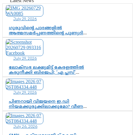
വിഷവിത്ത്: ഗോകുലം ഗോപാലൻ
Latest News
July 29, 2026
ഗുരുവിന്റെ പാദങ്ങളിൽ
ആത്മസമർപ്പണത്തിന്റെ പുണ്യദിനം;
മാതാ അമൃതാനന്ദമയി മഠത്തിൽ
ഭക്തിസാന്ദ്രമായി ഗുരുപൂർണിമ
ആഘോഷം
July 29, 2026
ലോക്സഭ ലക്ഷ്യമിട്ട് കേരളത്തിൽ
കരുനീക്കി ബിജെപി; ‘എ പ്ലസ്’
മണ്ഡലങ്ങളിൽ പ്രമുഖരെ ഇറക്കി
കേന്ദ്രനേതൃത്വം, തിരുവനന്തപുരത്ത്
രാജീവ് ചന്ദ്രശേഖർ, ആറ്റിങ്ങലിൽ
July 29, 2026
കെ. സുരേന്ദ്രൻ; ആലപ്പുഴയിൽ
ശോഭാ സുരേന്ദ്രൻ..
പിണറായി വിജയനെ ഇ.ഡി
നിയമക്കുരുക്കിലാക്കുമോ? വീണ
വിജയൻ മാപ്പുസാക്ഷിയാകുമോ?
കർത്തയുടെ മൊഴി നിർണായക
വഴിത്തിരിവാകുമോ?
July 26, 2026