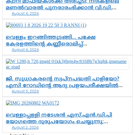
ക്വാറി മാഫിയകൾക്ക് തിരിച്ചടി; നദികളിലെ
മണൽവാരൽ പുനരാരംഭിക്കാൻ വി.ഡി.
August 6, 2026
സർക്കാർ തീരുമാനം
വെള്ളം ഇറങ്ങിത്തുടങ്ങി… പക്ഷേ
കേരളത്തിന്റെ കണ്ണീരൊലിപ്പ്
August 6, 2026
എന്നവസാനിക്കും?
ജി. സുധാകരന്റെ സ്വപ്നപദ്ധതി പാളിയോ?
എസി റോഡിന്റെ ആദ്യ പ്രളയപരീക്ഷയിൽ
August 5, 2026
ഉയരുന്നത് ഗുരുതര ചോദ്യങ്ങൾ
വെള്ളാപ്പള്ളി നടേശൻ എസ്.എൻ.ഡി.പി
യോഗത്തെ ദുരുപയോഗം ചെയ്യുന്നു;
August 2, 2026
ശ്രീനാരായണ പ്രസ്ഥാനത്തെ കാർന്നുതിന്നുന്ന