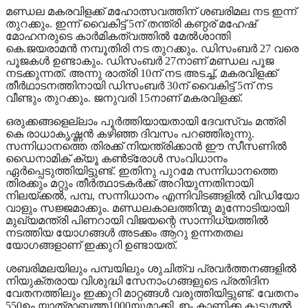
മണ്ഡല മകരവിളക്ക് മഹോത്സവത്തിന് ശബരിമല നട ഇന്ന്
തുറക്കും. ഇന്ന് വെെകിട്ട് 5ന് തന്ത്രി കണ്ഠര് മഹേഷ്
മോഹനരുടെ കാർമികത്വത്തിൽ മേൽശാന്തി
കെ.ജയരാമൻ നമ്പൂതിരി നട തുറക്കും. ഡിസംബർ 27 വരെ
പൂജകൾ ഉണ്ടാകും. ഡിസംബർ 27നാണ് മണ്ഡല പൂജ
നടക്കുന്നത്. അന്നു രാത്രി 10ന് നട അടച്ച്, മകരവിളക്ക്
തീർഥാടനത്തിനായി ഡിസംബർ 30ന് വൈകിട്ട് 5ന് നട
വീണ്ടും തുറക്കും. ജനുവരി 15നാണ് മകരവിളക്ക്.
ഒരുക്കങ്ങളെല്ലാം പൂർത്തിയായതായി ദേവസ്വം മന്ത്രി
കെ രാധാകൃഷ്ണൻ കഴിഞ്ഞ ദിവസം പറഞ്ഞിരുന്നു.
സന്നിധാനത്തെ തിരക്ക് നിയന്ത്രിക്കാൻ ഈ സീസണിൽ
ഡൈനാമിക് ക്യൂ കൺട്രോൾ സംവിധാനം
ഏർപ്പെടുത്തിയിട്ടുണ്ട്. ഇതിനു പുറമേ സന്നിധാനത്തെ
തിരക്കും മറ്റും തീർത്ഥാടകർക്ക് അറിയുന്നതിനായി
നിലയ്ക്കൽ, പമ്പ, സന്നിധാനം എന്നിവിടങ്ങളിൽ വിഡിയോ
വാളും സജ്ജമാക്കും. മണ്ഡലകാലത്തിന്മു മുന്നോടിയായി
മുഖ്യമന്ത്രി പിണറായി വിജയന്റെ സാന്നിധ്യത്തിൽ
നടത്തിയ യോ​ഗങ്ങൾ അടക്കം ആറു ഉന്നതതല
യോഗങ്ങളാണ് ഇക്കുറി ഉണ്ടായത്.
ശബരിമലയിലും പമ്പയിലും ശുചിത്വ പ്രവർത്തനങ്ങളിൽ
നിയുക്തരായ വിശുദ്ധി സേനാംഗങ്ങളുടെ പ്രതിദിന
വേതനത്തിലും ഇക്കുറി മാറ്റങ്ങൾ വരുത്തിയിട്ടുണ്ട്. വേതനം
550ഉം യാത്രാബത്ത1000യുമാക്കി. ഇ- കാണിക്ക കൂടുതൽ