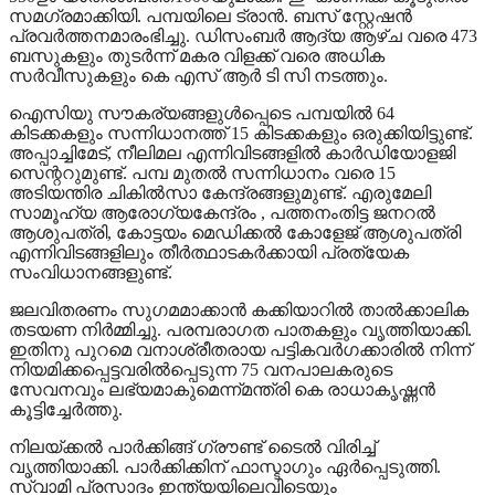
സമഗ്രമാക്കിയി. പമ്പയിലെ ട്രാൻ. ബസ് സ്റ്റേഷൻ
പ്രവർത്തനമാരംഭിച്ചു. ഡിസംബർ ആദ്യ ആഴ്ച വരെ 473
ബസുകളും തുടർന്ന് മകര വിളക്ക് വരെ അധിക
സർവീസുകളും കെ എസ് ആർ ടി സി നടത്തും.
ഐസിയു സൗകര്യങ്ങളുൾപ്പെടെ പമ്പയിൽ 64
കിടക്കകളും സന്നിധാനത്ത് 15 കിടക്കകളും ഒരുക്കിയിട്ടുണ്ട്.
അപ്പാച്ചിമേട്, നീലിമല എന്നിവിടങ്ങളിൽ കാർഡിയോളജി
സെന്ററുമുണ്ട്. പമ്പ മുതൽ സന്നിധാനം വരെ 15
അടിയന്തിര ചികിൽസാ കേന്ദ്രങ്ങളുമുണ്ട്. എരുമേലി
സാമൂഹ്യ ആരോഗ്യകേന്ദ്രം , പത്തനംതിട്ട ജനറൽ
ആശുപത്രി, കോട്ടയം മെഡിക്കൽ കോളേജ് ആശുപത്രി
എന്നിവിടങ്ങളിലും തീർത്ഥാടകർക്കായി പ്രത്യേക
സംവിധാനങ്ങളുണ്ട്.
ജലവിതരണം സുഗമമാക്കാൻ കക്കിയാറിൽ താൽക്കാലിക
തടയണ നിർമ്മിച്ചു. പരമ്പരാഗത പാതകളും വൃത്തിയാക്കി.
ഇതിനു പുറമെ വനാശ്രീതരായ പട്ടികവർഗക്കാരിൽ നിന്ന്
നിയമിക്കപ്പെട്ടവരിൽപ്പെടുന്ന 75 വനപാലകരുടെ
സേവനവും ലഭ്യമാകുമെന്ന്മന്ത്രി കെ രാധാകൃഷ്ണൻ
കൂട്ടിച്ചേർത്തു.
നിലയ്ക്കൽ പാർക്കിങ്ങ് ഗ്രൗണ്ട് ടൈൽ വിരിച്ച്
വൃത്തിയാക്കി. പാർക്കിക്കിന് ഫാസ്ടാഗും ഏർപ്പെടുത്തി.
സ്വാമി പ്രസാദം ഇന്ത്യയിലെവിടെയും