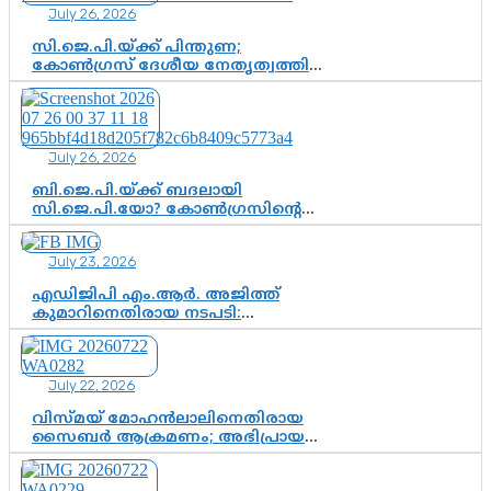
July 26, 2026
ഇഡി
സി.ജെ.പി.യ്ക്ക് പിന്തുണ;
കോൺഗ്രസ് ദേശീയ നേതൃത്വത്തിൽ
ആശങ്കയോ? പാർട്ടിക്കുള്ളിൽ
ഭിന്നാഭിപ്രായമെന്ന വിലയിരുത്തൽ
July 26, 2026
ബി.ജെ.പി.യ്ക്ക് ബദലായി
സി.ജെ.പി.യോ? കോൺഗ്രസിന്റെ
രാഷ്ട്രീയ ഇടം കൈവശപ്പെടുത്താൻ
സിജെപി ഉയർന്നുകഴിഞ്ഞോ?
July 23, 2026
ഇന്ത്യൻ രാഷ്ട്രീയത്തിലെ പുതിയ
വഴിത്തിരിവ്
എഡിജിപി എം.ആർ. അജിത്ത്
കുമാറിനെതിരായ നടപടി:
സസ്പെൻഷനിൽ ഒതുങ്ങുമോ,
അതോ കൂടുതൽ കടുത്ത
നടപടികളിലേക്കോ?
July 22, 2026
വിസ്മയ് മോഹൻലാലിനെതിരായ
സൈബർ ആക്രമണം; അഭിപ്രായ
സ്വാതന്ത്ര്യത്തെ നിശ്ശബ്ദമാക്കുന്ന
ഡിജിറ്റൽ ഗുണ്ടായിസത്തിന് അറുതി