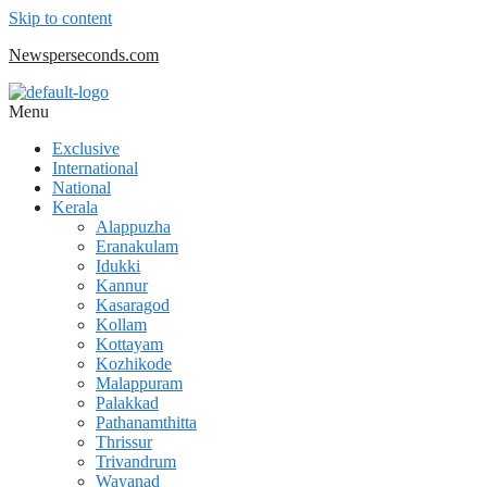
Skip to content
Newsperseconds.com
Menu
Exclusive
International
National
Kerala
Alappuzha
Eranakulam
Idukki
Kannur
Kasaragod
Kollam
Kottayam
Kozhikode
Malappuram
Palakkad
Pathanamthitta
Thrissur
Trivandrum
Wayanad