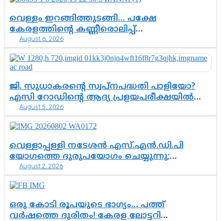
വെള്ളം ഇറങ്ങിത്തുടങ്ങി… പക്ഷേ
കേരളത്തിന്റെ കണ്ണീരൊലിപ്പ്
August 6, 2026
എന്നവസാനിക്കും?
ജി. സുധാകരന്റെ സ്വപ്നപദ്ധതി പാളിയോ?
എസി റോഡിന്റെ ആദ്യ പ്രളയപരീക്ഷയിൽ
August 5, 2026
ഉയരുന്നത് ഗുരുതര ചോദ്യങ്ങൾ
വെള്ളാപ്പള്ളി നടേശൻ എസ്.എൻ.ഡി.പി
യോഗത്തെ ദുരുപയോഗം ചെയ്യുന്നു;
August 2, 2026
ശ്രീനാരായണ പ്രസ്ഥാനത്തെ കാർന്നുതിന്നുന്ന
വിഷവിത്ത്: ഗോകുലം ഗോപാലൻ
ഒരു കോടി രൂപയുടെ ഭാഗ്യം… പത്ത്
വർഷത്തെ ദുരിതം! കേരള ലോട്ടറി