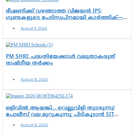
ഭീഷണിക്ക് വഴങ്ങാത്ത വിജയൻ IPS;
ഗുണ്ടകളുടെ പേടിസ്വപ്നമായി കാർത്തിക്—
ചെന്നിത്തലയുടെ ‘പവർ ഹോം’
August 9, 2026
ഓപ്പറേഷനിൽ ആയങ്കി കുടുങ്ങി!
PM SHRI: പദ്ധതിയേക്കാൾ വലുതാകരുത്
രാഷ്ട്രീയ തർക്കം
August 8, 2026
ഒളിവിൽ ആയങ്കി… വെല്ലുവിളി തുടരുന്നു!
പോലീസ് വല മുറുകുന്നു; പിടികൂടാൻ SIT
രംഗത്ത്. ഇനി ചോദ്യം ആയങ്കി എവിടെ
August 8, 2026
എന്നത് മാത്രം അല്ല—ആയങ്കി