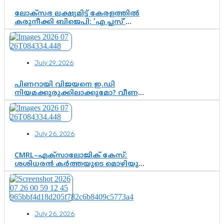
ലോക്സഭ ലക്ഷ്യമിട്ട് കേരളത്തിൽ
കരുനീക്കി ബിജെപി; ‘എ പ്ലസ്’
മണ്ഡലങ്ങളിൽ പ്രമുഖരെ ഇറക്കി
കേന്ദ്രനേതൃത്വം, തിരുവനന്തപുരത്ത്
രാജീവ് ചന്ദ്രശേഖർ, ആറ്റിങ്ങലിൽ
കെ. സുരേന്ദ്രൻ; ആലപ്പുഴയിൽ
July 29, 2026
ശോഭാ സുരേന്ദ്രൻ..
പിണറായി വിജയനെ ഇ.ഡി
നിയമക്കുരുക്കിലാക്കുമോ? വീണ
വിജയൻ മാപ്പുസാക്ഷിയാകുമോ?
കർത്തയുടെ മൊഴി നിർണായക
വഴിത്തിരിവാകുമോ?
July 26, 2026
CMRL–എക്‌സാലോജിക് കേസ്:
ശശിധരൻ കർത്തയുടെ മൊഴിയുടെ
അടിസ്ഥാനത്തിൽ പിണറായി
വിജയനെ ചോദ്യം ചെയ്യുന്നതിൽ ഉടൻ
തീരുമാനം; വീണയ്‌ക്കെതിരെ
കൂടുതൽ തെളിവുകൾ പരിശോധിച്ച്
ഇഡി
July 26, 2026