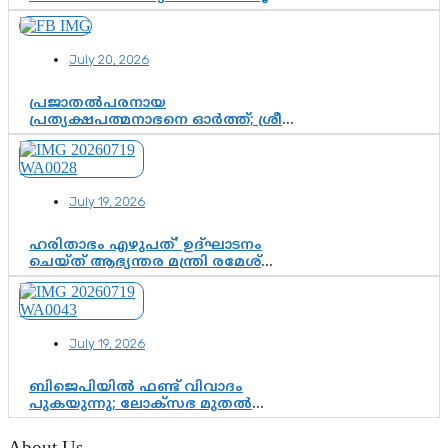
ലാമിൻ യമാലിന്റെ
കിരീടധാരണത്തിനിടെ
ശ്രദ്ധാകേന്ദ്രമായി മൂന്ന് വയസ്സുകാരൻ
July 20, 2026
ചുണക്കുട്ടൻ
പ്രജാതൽപരനായ
പ്രത്യക്ഷപത്മനാഭനെ ഓർത്ത്; ശ്രീ
ചിത്തിര തിരുനാൾ മഹാരാജാവിന്റെ
35-ാം നാടുനീങ്ങൽ ദിനം ഇന്ന്
July 19, 2026
ഹരിതാഭം എഴുപത്’ ഉദ്ഘാടനം
ചെയ്ത് ആഭ്യന്തര മന്ത്രി രമേശ്
ചെന്നിത്തല; ആർ. ഹരികുമാറിന്റെ
സപ്തതി ആഘോഷങ്ങൾക്ക്
പ്രൗഢമായ തുടക്കം
July 19, 2026
ബിജെപിയിൽ ഫണ്ട് വിവാദം
പുകയുന്നു; ലോക്സഭ മുതൽ
നിയമസഭ വരെ 140 മണ്ഡലങ്ങളിലെ
ഫണ്ട് വിനിയോഗം
About Us