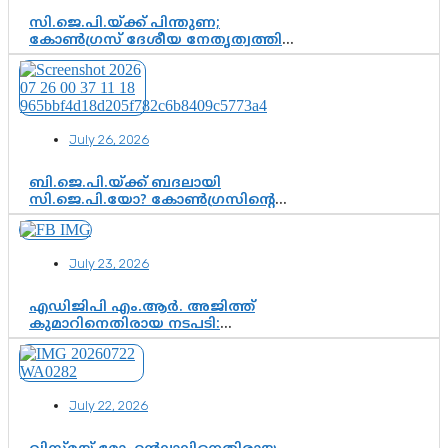
സി.ജെ.പി.യ്ക്ക് പിന്തുണ;
കോൺഗ്രസ് ദേശീയ നേതൃത്വത്തിൽ
ആശങ്കയോ? പാർട്ടിക്കുള്ളിൽ
ഭിന്നാഭിപ്രായമെന്ന വിലയിരുത്തൽ
July 26, 2026
ബി.ജെ.പി.യ്ക്ക് ബദലായി
സി.ജെ.പി.യോ? കോൺഗ്രസിന്റെ
രാഷ്ട്രീയ ഇടം കൈവശപ്പെടുത്താൻ
സിജെപി ഉയർന്നുകഴിഞ്ഞോ?
ഇന്ത്യൻ രാഷ്ട്രീയത്തിലെ പുതിയ
July 23, 2026
വഴിത്തിരിവ്
എഡിജിപി എം.ആർ. അജിത്ത്
കുമാറിനെതിരായ നടപടി:
സസ്പെൻഷനിൽ ഒതുങ്ങുമോ,
അതോ കൂടുതൽ കടുത്ത
നടപടികളിലേക്കോ?
July 22, 2026