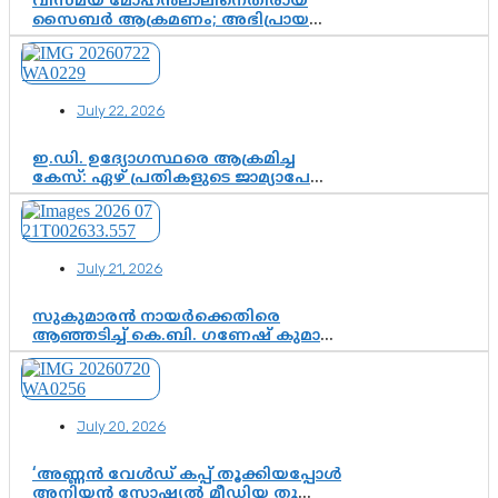
വിസ്മയ് മോഹൻലാലിനെതിരായ
സൈബർ ആക്രമണം; അഭിപ്രായ
സ്വാതന്ത്ര്യത്തെ നിശ്ശബ്ദമാക്കുന്ന
ഡിജിറ്റൽ ഗുണ്ടായിസത്തിന് അറുതി
വേണം
July 22, 2026
ഇ.ഡി. ഉദ്യോഗസ്ഥരെ ആക്രമിച്ച
കേസ്: ഏഴ് പ്രതികളുടെ ജാമ്യാപേക്ഷ
വീണ്ടും തള്ളി; അന്വേഷണം തുടരാൻ
കോടതി അനുമതി
July 21, 2026
സുകുമാരൻ നായർക്കെതിരെ
ആഞ്ഞടിച്ച് കെ.ബി. ഗണേഷ് കുമാർ,
വി.ഡി. സതീശന് പൂർണ പിന്തുണ
July 20, 2026
‘അണ്ണൻ വേൾഡ് കപ്പ് തൂക്കിയപ്പോൾ
അനിയൻ സോഷ്യൽ മീഡിയ തൂക്കി’;