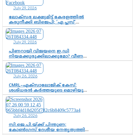
July 29, 2026
ലോക്സഭ ലക്ഷ്യമിട്ട് കേരളത്തിൽ
കരുനീക്കി ബിജെപി; ‘എ പ്ലസ്’
മണ്ഡലങ്ങളിൽ പ്രമുഖരെ ഇറക്കി
കേന്ദ്രനേതൃത്വം, തിരുവനന്തപുരത്ത്
രാജീവ് ചന്ദ്രശേഖർ, ആറ്റിങ്ങലിൽ
July 29, 2026
കെ. സുരേന്ദ്രൻ; ആലപ്പുഴയിൽ
ശോഭാ സുരേന്ദ്രൻ..
പിണറായി വിജയനെ ഇ.ഡി
നിയമക്കുരുക്കിലാക്കുമോ? വീണ
വിജയൻ മാപ്പുസാക്ഷിയാകുമോ?
കർത്തയുടെ മൊഴി നിർണായക
വഴിത്തിരിവാകുമോ?
July 26, 2026
CMRL–എക്‌സാലോജിക് കേസ്:
ശശിധരൻ കർത്തയുടെ മൊഴിയുടെ
അടിസ്ഥാനത്തിൽ പിണറായി
വിജയനെ ചോദ്യം ചെയ്യുന്നതിൽ ഉടൻ
തീരുമാനം; വീണയ്‌ക്കെതിരെ
കൂടുതൽ തെളിവുകൾ പരിശോധിച്ച്
July 26, 2026
ഇഡി
സി.ജെ.പി.യ്ക്ക് പിന്തുണ;
കോൺഗ്രസ് ദേശീയ നേതൃത്വത്തിൽ