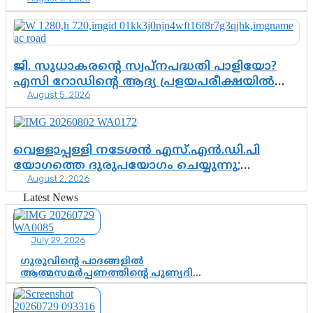
എന്നവസാനിക്കും?
ജി. സുധാകരന്റെ സ്വപ്നപദ്ധതി പാളിയോ?
എസി റോഡിന്റെ ആദ്യ പ്രളയപരീക്ഷയിൽ
August 5, 2026
ഉയരുന്നത് ഗുരുതര ചോദ്യങ്ങൾ
വെള്ളാപ്പള്ളി നടേശൻ എസ്.എൻ.ഡി.പി
യോഗത്തെ ദുരുപയോഗം ചെയ്യുന്നു;
August 2, 2026
ശ്രീനാരായണ പ്രസ്ഥാനത്തെ കാർന്നുതിന്നുന്ന
വിഷവിത്ത്: ഗോകുലം ഗോപാലൻ
Latest News
July 29, 2026
ഗുരുവിന്റെ പാദങ്ങളിൽ
ആത്മസമർപ്പണത്തിന്റെ പുണ്യദിനം;
മാതാ അമൃതാനന്ദമയി മഠത്തിൽ
ഭക്തിസാന്ദ്രമായി ഗുരുപൂർണിമ
ആഘോഷം