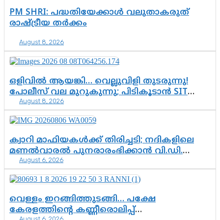
PM SHRI: പദ്ധതിയേക്കാൾ വലുതാകരുത്
രാഷ്ട്രീയ തർക്കം
August 8, 2026
ഒളിവിൽ ആയങ്കി… വെല്ലുവിളി തുടരുന്നു!
പോലീസ് വല മുറുകുന്നു; പിടികൂടാൻ SIT
August 8, 2026
രംഗത്ത്. ഇനി ചോദ്യം ആയങ്കി എവിടെ
എന്നത് മാത്രം അല്ല—ആയങ്കി
കസ്റ്റഡിയിലായാൽ പുറത്തുവരുക
എന്തൊക്കെ വിവരങ്ങൾ?”
ക്വാറി മാഫിയകൾക്ക് തിരിച്ചടി; നദികളിലെ
മണൽവാരൽ പുനരാരംഭിക്കാൻ വി.ഡി.
August 6, 2026
സർക്കാർ തീരുമാനം
വെള്ളം ഇറങ്ങിത്തുടങ്ങി… പക്ഷേ
കേരളത്തിന്റെ കണ്ണീരൊലിപ്പ്
August 6, 2026