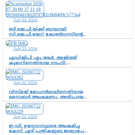
ആശങ്കയോ? പാർട്ടിക്കുള്ളിൽ
ഭിന്നാഭിപ്രായമെന്ന വിലയിരുത്തൽ
July 26, 2026
ബി.ജെ.പി.യ്ക്ക് ബദലായി
സി.ജെ.പി.യോ? കോൺഗ്രസിന്റെ
രാഷ്ട്രീയ ഇടം കൈവശപ്പെടുത്താൻ
സിജെപി ഉയർന്നുകഴിഞ്ഞോ?
July 23, 2026
ഇന്ത്യൻ രാഷ്ട്രീയത്തിലെ പുതിയ
വഴിത്തിരിവ്
എഡിജിപി എം.ആർ. അജിത്ത്
കുമാറിനെതിരായ നടപടി:
സസ്പെൻഷനിൽ ഒതുങ്ങുമോ,
അതോ കൂടുതൽ കടുത്ത
നടപടികളിലേക്കോ?
July 22, 2026
വിസ്മയ് മോഹൻലാലിനെതിരായ
സൈബർ ആക്രമണം; അഭിപ്രായ
സ്വാതന്ത്ര്യത്തെ നിശ്ശബ്ദമാക്കുന്ന
ഡിജിറ്റൽ ഗുണ്ടായിസത്തിന് അറുതി
വേണം
July 22, 2026
ഇ.ഡി. ഉദ്യോഗസ്ഥരെ ആക്രമിച്ച
കേസ്: ഏഴ് പ്രതികളുടെ ജാമ്യാപേക്ഷ