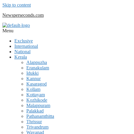
Skip to content
Newsperseconds.com
Menu
Exclusive
International
National
Kerala
Alappuzha
Eranakulam
Idukki
Kannur
Kasaragod
Kollam
Kottayam
Kozhikode
Malappuram
Palakkad
Pathanamthitta
Thrissur
Trivandrum
Wayanad