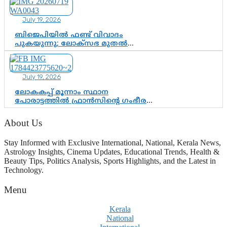
സപ്തതി ആഘോഷങ്ങൾക്ക്
പ്രൗഢമായ തുടക്കം
July 19, 2026
ബിജെപിയിൽ ഫണ്ട് വിവാദം
പുകയുന്നു; ലോക്സഭ മുതൽ
നിയമസഭ വരെ 140 മണ്ഡലങ്ങളിലെ
ഫണ്ട് വിനിയോഗം
പരിശോധിക്കുമോ? കേന്ദ്രത്തിനും
July 19, 2026
ആർഎസ്എസിനും കേരള
ഘടകത്തോട് അതൃപ്തി
ലോകകപ്പ് മൂന്നാം സ്ഥാന
പോരാട്ടത്തിൽ ഫ്രാൻസിന്റെ ഗംഭീര
തിരിച്ചുവരവ്; ഗോൾവേട്ടയിൽ
മെസ്സിയെ മറികടന്ന് എംബാപ്പെ
About Us
Stay Informed with Exclusive International, National, Kerala News,
Astrology Insights, Cinema Updates, Educational Trends, Health &
Beauty Tips, Politics Analysis, Sports Highlights, and the Latest in
Technology.
Menu
Kerala
National