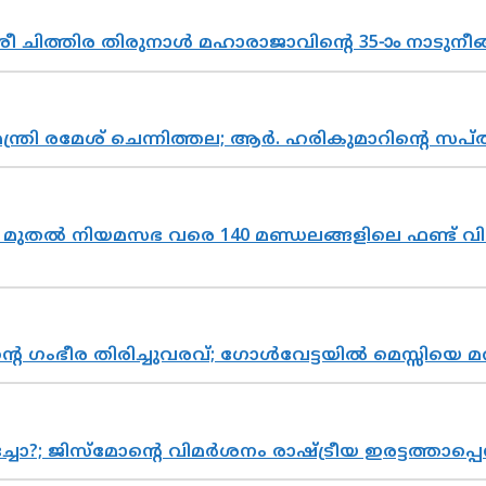
 ചിത്തിര തിരുനാൾ മഹാരാജാവിന്റെ 35-ാം നാടുനീങ്
മന്ത്രി രമേശ് ചെന്നിത്തല; ആർ. ഹരികുമാറിന്റെ
മുതൽ നിയമസഭ വരെ 140 മണ്ഡലങ്ങളിലെ ഫണ്ട് വി
്റെ ഗംഭീര തിരിച്ചുവരവ്; ഗോൾവേട്ടയിൽ മെസ്സിയെ മ
ിസ്മോന്റെ വിമർശനം രാഷ്ട്രീയ ഇരട്ടത്താപ്പെന്ന