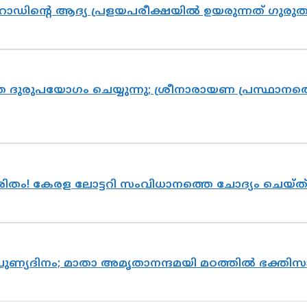
റോഡിന്റെ ആദ്യ പ്രളയപരീക്ഷയിൽ ഉയരുന്നത് ഗുരു
ദുരുപയോഗം ചെയ്യുന്നു; ശ്രീനാരായണ പ്രസ്ഥാനത്ത
ുരിതം! കേരള ലോട്ടറി സംവിധാനത്തെ ചോദ്യം ചെയ്
 പുണ്യദിനം; മാതാ അമൃതാനന്ദമയി മഠത്തിൽ ഭക്ത