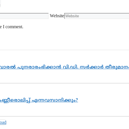
Website
me I comment.
ൽവാരൽ പുനരാരംഭിക്കാൻ വി.ഡി. സർക്കാർ തീരുമാന
ണ്ണീരൊലിപ്പ് എന്നവസാനിക്കും?