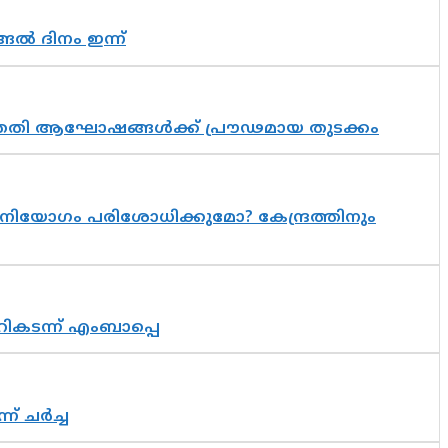
ങൽ ദിനം ഇന്ന്
 സപ്തതി ആഘോഷങ്ങൾക്ക് പ്രൗഢമായ തുടക്കം
നിയോഗം പരിശോധിക്കുമോ? കേന്ദ്രത്തിനും
റികടന്ന് എംബാപ്പെ
് ചർച്ച