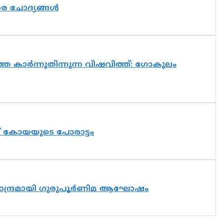
തര ചോദ്യങ്ങൾ
െ കാർന്നുതിന്നുന്ന വിഷവിത്ത്: ഗോകുലം
ത് കോയയുടെ പോരാട്ടം
ിസാന്ദ്രമായി ഗുരുപൂർണിമ ആഘോഷം