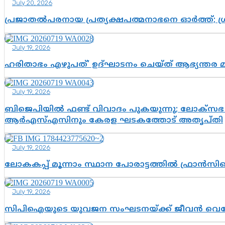
July 20, 2026
പ്രജാതൽപരനായ പ്രത്യക്ഷപത്മനാഭനെ ഓർത്ത്; ശ്രീ
July 19, 2026
ഹരിതാഭം എഴുപത്’ ഉദ്ഘാടനം ചെയ്ത് ആഭ്യന്തര 
July 19, 2026
ബിജെപിയിൽ ഫണ്ട് വിവാദം പുകയുന്നു; ലോക്സഭ 
ആർഎസ്എസിനും കേരള ഘടകത്തോട് അതൃപ്തി
July 19, 2026
ലോകകപ്പ് മൂന്നാം സ്ഥാന പോരാട്ടത്തിൽ ഫ്രാൻസിന
July 19, 2026
സിപിഐയുടെ യുവജന സംഘടനയ്ക്ക് ജീവൻ വെച്ചോ?; ജ