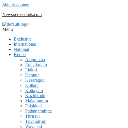
Skip to content
Newsperseconds.com
Menu
Exclusive
International
National
Kerala
Alappuzha
Eranakulam
Idukki
Kannur
Kasaragod
Kollam
Kottayam
Kozhikode
Malappuram
Palakkad
Pathanamthitta
Thrissur
Trivandrum
Wayanad