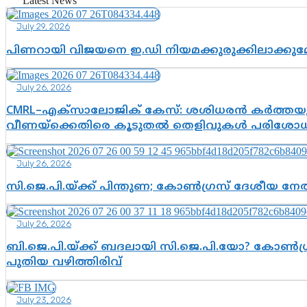
Latest News
July 29, 2026
പിണറായി വിജയനെ ഇ.ഡി നിയമക്കുരുക്കിലാക്ക
July 26, 2026
CMRL–എക്‌സാലോജിക് കേസ്: ശശിധരൻ കർത്തയുട
വീണയ്‌ക്കെതിരെ കൂടുതൽ തെളിവുകൾ പരിശോധിച
July 26, 2026
സി.ജെ.പി.യ്ക്ക് പിന്തുണ; കോൺഗ്രസ് ദേശീയ നേതൃ
July 26, 2026
ബി.ജെ.പി.യ്ക്ക് ബദലായി സി.ജെ.പി.യോ? കോൺഗ്ര
പുതിയ വഴിത്തിരിവ്
July 23, 2026