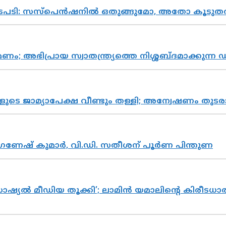
നടപടി: സസ്പെൻഷനിൽ ഒതുങ്ങുമോ, അതോ കൂടുതൽ
പ്രായ സ്വാതന്ത്ര്യത്തെ നിശ്ശബ്ദമാക്കുന്ന ഡ
ികളുടെ ജാമ്യാപേക്ഷ വീണ്ടും തള്ളി; അന്വേഷണം 
ഗണേഷ് കുമാർ, വി.ഡി. സതീശന് പൂർണ പിന്തുണ
ൽ മീഡിയ തൂക്കി’; ലാമിൻ യമാലിന്റെ കിരീടധാരണത്