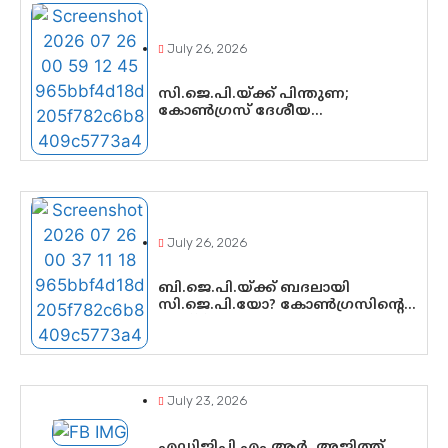
വീണയ്‌ക്കെതിരെ കൂടുതൽ
തെളിവുകൾ പരിശോധിച്ച് ഇഡി
July 26, 2026
സി.ജെ.പി.യ്ക്ക് പിന്തുണ;
കോൺഗ്രസ് ദേശീയ
നേതൃത്വത്തിൽ ആശങ്കയോ?
പാർട്ടിക്കുള്ളിൽ ഭിന്നാഭിപ്രായമെന്ന
വിലയിരുത്തൽ
July 26, 2026
ബി.ജെ.പി.യ്ക്ക് ബദലായി
സി.ജെ.പി.യോ? കോൺഗ്രസിന്റെ
രാഷ്ട്രീയ ഇടം
കൈവശപ്പെടുത്താൻ സിജെപി
ഉയർന്നുകഴിഞ്ഞോ? ഇന്ത്യൻ
രാഷ്ട്രീയത്തിലെ പുതിയ
വഴിത്തിരിവ്
July 23, 2026
എഡിജിപി എം.ആർ. അജിത്ത്