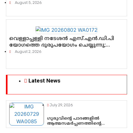
ഉയരുന്നത് ഗുരുതര ചോദ്യങ്ങൾ
August 5, 2026
വെള്ളാപ്പള്ളി നടേശൻ എസ്.എൻ.ഡി.പി
യോഗത്തെ ദുരുപയോഗം ചെയ്യുന്നു;
ശ്രീനാരായണ പ്രസ്ഥാനത്തെ
August 2, 2026
കാർന്നുതിന്നുന്ന വിഷവിത്ത്: ഗോകുലം
ഗോപാലൻ
Latest News
July 29, 2026
ഗുരുവിന്റെ പാദങ്ങളിൽ
ആത്മസമർപ്പണത്തിന്റെ
പുണ്യദിനം; മാതാ അമൃതാനന്ദമയി