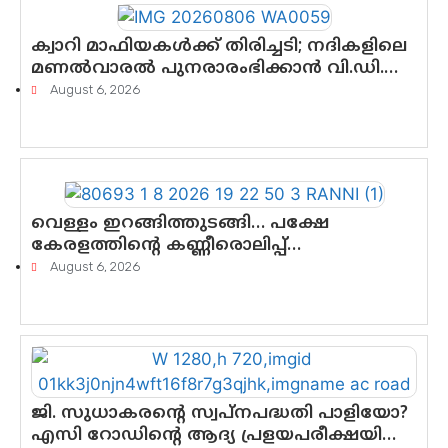
ക്വാറി മാഫിയകൾക്ക് തിരിച്ചടി; നദികളിലെ
മണൽവാരൽ പുനരാരംഭിക്കാൻ വി.ഡി.
സർക്കാർ തീരുമാനം
August 6, 2026
വെള്ളം ഇറങ്ങിത്തുടങ്ങി… പക്ഷേ
കേരളത്തിന്റെ കണ്ണീരൊലിപ്പ്
എന്നവസാനിക്കും?
August 6, 2026
ജി. സുധാകരന്റെ സ്വപ്നപദ്ധതി പാളിയോ?
എസി റോഡിന്റെ ആദ്യ പ്രളയപരീക്ഷയിൽ