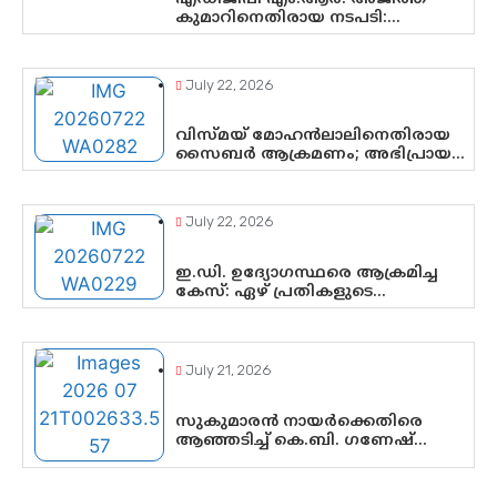
കുമാറിനെതിരായ നടപടി:
സസ്പെൻഷനിൽ ഒതുങ്ങുമോ,
അതോ കൂടുതൽ കടുത്ത
നടപടികളിലേക്കോ?
July 22, 2026
വിസ്മയ് മോഹൻലാലിനെതിരായ
സൈബർ ആക്രമണം; അഭിപ്രായ
സ്വാതന്ത്ര്യത്തെ നിശ്ശബ്ദമാക്കുന്ന
ഡിജിറ്റൽ ഗുണ്ടായിസത്തിന്
അറുതി വേണം
July 22, 2026
ഇ.ഡി. ഉദ്യോഗസ്ഥരെ ആക്രമിച്ച
കേസ്: ഏഴ് പ്രതികളുടെ
ജാമ്യാപേക്ഷ വീണ്ടും തള്ളി;
അന്വേഷണം തുടരാൻ കോടതി
അനുമതി
July 21, 2026
സുകുമാരൻ നായർക്കെതിരെ
ആഞ്ഞടിച്ച് കെ.ബി. ഗണേഷ്
കുമാർ, വി.ഡി. സതീശന് പൂർണ
പിന്തുണ