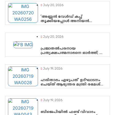
July 20, 2026
‘അണ്ണൻ വേൾഡ് കപ്പ്
തൂക്കിയപ്പോൾ അനിയൻ
സോഷ്യൽ മീഡിയ തൂക്കി’; ലാമിൻ
യമാലിന്റെ കിരീടധാരണത്തിനിടെ
ശ്രദ്ധാകേന്ദ്രമായി മൂന്ന്
July 20, 2026
വയസ്സുകാരൻ ചുണക്കുട്ടൻ
പ്രജാതൽപരനായ
പ്രത്യക്ഷപത്മനാഭനെ ഓർത്ത്; ശ്രീ
ചിത്തിര തിരുനാൾ
മഹാരാജാവിന്റെ 35-ാം നാടുനീങ്ങൽ
ദിനം ഇന്ന്
July 19, 2026
ഹരിതാഭം എഴുപത്’ ഉദ്ഘാടനം
ചെയ്ത് ആഭ്യന്തര മന്ത്രി രമേശ്
ചെന്നിത്തല; ആർ. ഹരികുമാറിന്റെ
സപ്തതി ആഘോഷങ്ങൾക്ക്
പ്രൗഢമായ തുടക്കം
July 19, 2026
ബിജെപിയിൽ ഫണ്ട് വിവാദം