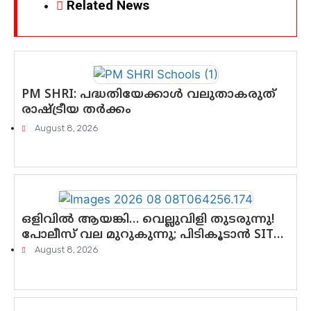
Related News
PM SHRI: പദ്ധതിയേക്കാൾ വലുതാകരുത്
രാഷ്ട്രീയ തർക്കം
August 8, 2026
ഒളിവിൽ ആയങ്കി… വെല്ലുവിളി തുടരുന്നു!
പോലീസ് വല മുറുകുന്നു; പിടികൂടാൻ SIT
രംഗത്ത്. ഇനി ചോദ്യം ആയങ്കി എവിടെ
August 8, 2026
എന്നത് മാത്രം അല്ല—ആയങ്കി
കസ്റ്റഡിയിലായാൽ പുറത്തുവരുക
എന്തൊക്കെ വിവരങ്ങൾ?”