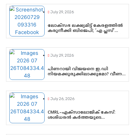
മഠത്തിൽ ഭക്തിസാന്ദ്രമായി
ഗുരുപൂർണിമ ആഘോഷം
July 29, 2026
ലോക്സഭ ലക്ഷ്യമിട്ട് കേരളത്തിൽ
കരുനീക്കി ബിജെപി; ‘എ പ്ലസ്’
മണ്ഡലങ്ങളിൽ പ്രമുഖരെ ഇറക്കി
കേന്ദ്രനേതൃത്വം,
തിരുവനന്തപുരത്ത് രാജീവ്
ചന്ദ്രശേഖർ, ആറ്റിങ്ങലിൽ കെ.
July 29, 2026
സുരേന്ദ്രൻ; ആലപ്പുഴയിൽ ശോഭാ
സുരേന്ദ്രൻ..
പിണറായി വിജയനെ ഇ.ഡി
നിയമക്കുരുക്കിലാക്കുമോ? വീണ
വിജയൻ മാപ്പുസാക്ഷിയാകുമോ?
കർത്തയുടെ മൊഴി നിർണായക
വഴിത്തിരിവാകുമോ?
July 26, 2026
CMRL–എക്‌സാലോജിക് കേസ്:
ശശിധരൻ കർത്തയുടെ
മൊഴിയുടെ അടിസ്ഥാനത്തിൽ
പിണറായി വിജയനെ ചോദ്യം
ചെയ്യുന്നതിൽ ഉടൻ തീരുമാനം;