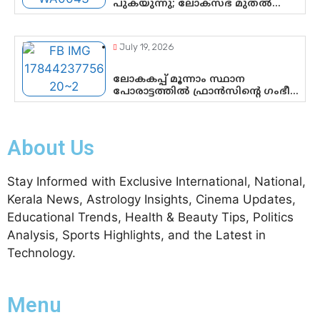
പുകയുന്നു; ലോക്സഭ മുതൽ
നിയമസഭ വരെ 140
മണ്ഡലങ്ങളിലെ ഫണ്ട് വിനിയോഗം
പരിശോധിക്കുമോ? കേന്ദ്രത്തിനും
July 19, 2026
ആർഎസ്എസിനും കേരള
ഘടകത്തോട് അതൃപ്തി
ലോകകപ്പ് മൂന്നാം സ്ഥാന
പോരാട്ടത്തിൽ ഫ്രാൻസിന്റെ ഗംഭീര
തിരിച്ചുവരവ്; ഗോൾവേട്ടയിൽ
മെസ്സിയെ മറികടന്ന് എംബാപ്പെ
About Us
Stay Informed with Exclusive International, National,
Kerala News, Astrology Insights, Cinema Updates,
Educational Trends, Health & Beauty Tips, Politics
Analysis, Sports Highlights, and the Latest in
Technology.
Menu