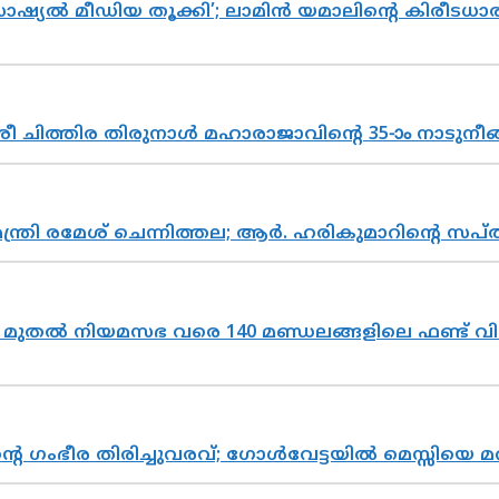
ൽ മീഡിയ തൂക്കി’; ലാമിൻ യമാലിന്റെ കിരീടധാരണത്
 ചിത്തിര തിരുനാൾ മഹാരാജാവിന്റെ 35-ാം നാടുനീങ്
മന്ത്രി രമേശ് ചെന്നിത്തല; ആർ. ഹരികുമാറിന്റെ
മുതൽ നിയമസഭ വരെ 140 മണ്ഡലങ്ങളിലെ ഫണ്ട് വി
്റെ ഗംഭീര തിരിച്ചുവരവ്; ഗോൾവേട്ടയിൽ മെസ്സിയെ മ