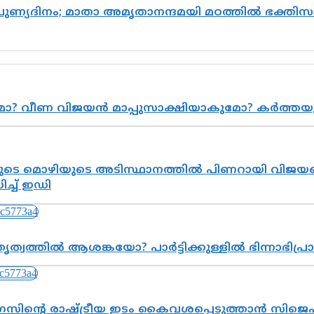
 പുണ്യദിനം; മാതാ അമൃതാനന്ദമയി മഠത്തിൽ ഭക്ത
ുമോ? വീണ വിജയൻ മാപ്പുസാക്ഷിയാകുമോ? കർത്ത
െ മൊഴിയുടെ അടിസ്ഥാനത്തിൽ പിണറായി വിജയനെ 
്ച് ഇഡി
ത്വത്തിൽ ആശങ്കയോ? പാർട്ടിക്കുള്ളിൽ ഭിന്നാഭിപ
സിന്റെ രാഷ്ട്രീയ ഇടം കൈവശപ്പെടുത്താൻ സിജെപി