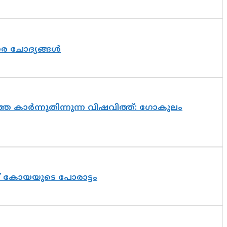
തര ചോദ്യങ്ങൾ
െ കാർന്നുതിന്നുന്ന വിഷവിത്ത്: ഗോകുലം
ത് കോയയുടെ പോരാട്ടം