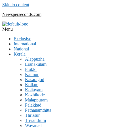
Skip to content
Newsperseconds.com
Menu
Exclusive
International
National
Kerala
Alappuzha
Eranakulam
Idukki
Kannur
Kasaragod
Kollam
Kottayam
Kozhikode
Malappuram
Palakkad
Pathanamthitta
Thrissur
Trivandrum
Wayanad