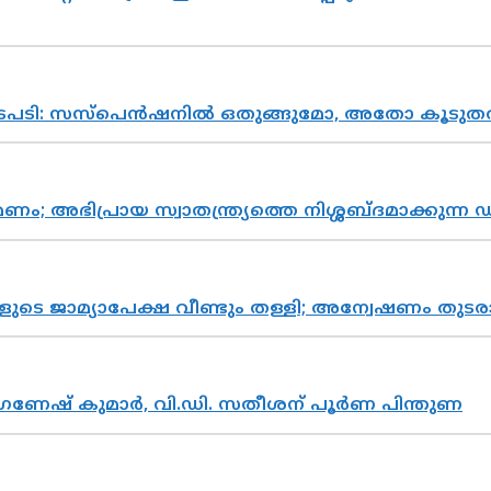
നടപടി: സസ്പെൻഷനിൽ ഒതുങ്ങുമോ, അതോ കൂടുതൽ
പ്രായ സ്വാതന്ത്ര്യത്തെ നിശ്ശബ്ദമാക്കുന്ന ഡ
ികളുടെ ജാമ്യാപേക്ഷ വീണ്ടും തള്ളി; അന്വേഷണം 
ഗണേഷ് കുമാർ, വി.ഡി. സതീശന് പൂർണ പിന്തുണ