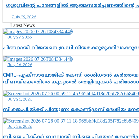
ഗുരുവിന്റെ പാദങ്ങളിൽ ആത്മസമർപ്പണത്തിന്റെ
July 29, 2026
Latest News
July 29, 2026
പിണറായി വിജയനെ ഇ.ഡി നിയമക്കുരുക്കിലാക്ക
July 26, 2026
CMRL–എക്‌സാലോജിക് കേസ്: ശശിധരൻ കർത്തയുട
വീണയ്‌ക്കെതിരെ കൂടുതൽ തെളിവുകൾ പരിശോധിച
July 26, 2026
സി.ജെ.പി.യ്ക്ക് പിന്തുണ; കോൺഗ്രസ് ദേശീയ നേതൃ
July 26, 2026
ബി.ജെ.പി.യ്ക്ക് ബദലായി സി.ജെ.പി.യോ? കോൺഗ്ര