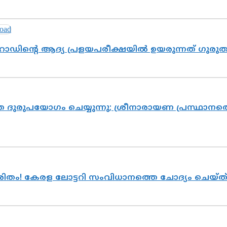
റോഡിന്റെ ആദ്യ പ്രളയപരീക്ഷയിൽ ഉയരുന്നത് ഗുരു
ദുരുപയോഗം ചെയ്യുന്നു; ശ്രീനാരായണ പ്രസ്ഥാനത്ത
ുരിതം! കേരള ലോട്ടറി സംവിധാനത്തെ ചോദ്യം ചെയ്