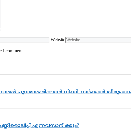
Website
me I comment.
ൽവാരൽ പുനരാരംഭിക്കാൻ വി.ഡി. സർക്കാർ തീരുമാന
ണ്ണീരൊലിപ്പ് എന്നവസാനിക്കും?