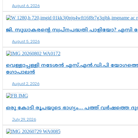
August 6, 2026
ജി. സുധാകരന്റെ സ്വപ്നപദ്ധതി പാളിയോ? എസി 
August 5, 2026
വെള്ളാപ്പള്ളി നടേശൻ എസ്.എൻ.ഡി.പി യോഗത്തെ 
ഗോപാലൻ
August 2, 2026
ഒരു കോടി രൂപയുടെ ഭാഗ്യം… പത്ത് വർഷത്തെ ദ
July 29, 2026