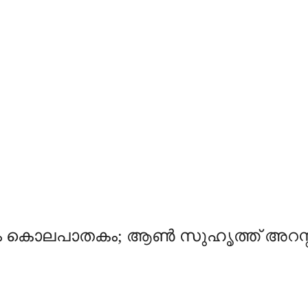
കൊലപാതകം; ആണ്‍ സുഹൃത്ത് അറസ്റ്റില്